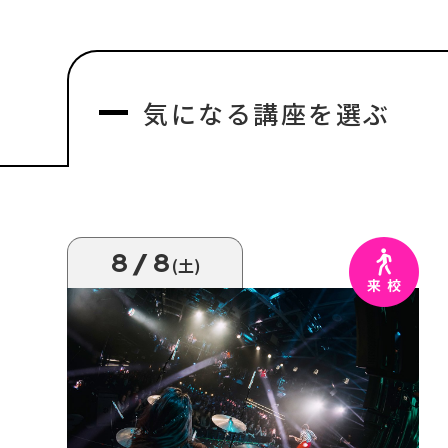
気になる
講座を選ぶ
8/8
(土)