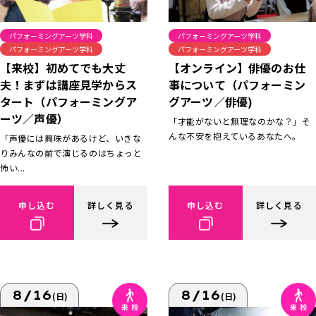
パフォーミングアーツ学科
パフォーミングアーツ学科
パフォーミングアーツ学科
パフォーミングアーツ学科
【来校】初めてでも大丈
【オンライン】俳優のお仕
夫！まずは講座見学からス
事について（パフォーミン
タート（パフォーミングア
グアーツ／俳優)
ーツ／声優）
「才能がないと無理なのかな？」そ
んな不安を抱えているあなたへ。
「声優には興味があるけど、いきな
りみんなの前で演じるのはちょっと
怖い...
申し込む
詳しく見る
申し込む
詳しく見る
8/16
8/16
(日)
(日)