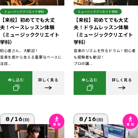
ミュージッククリエイト学科
ミュージッククリエイト学科
【来校】初めてでも大丈
【来校】初めてでも大丈
夫！ベースレッスン体験
夫！ドラムレッスン体験
（ミュージッククリエイト
（ミュージッククリエイト
学科）
学科）
初心者さん、大歓迎！
音楽のリズムを作るドラム！初心者
音楽を底から支える重要なベースに
も経験者も歓迎！
注目...
プロの講...
申し込む
詳しく見る
申し込む
詳しく見る
8/16
8/16
(日)
(日)