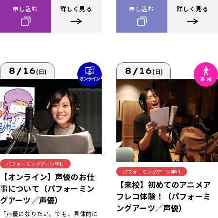
申し込む
詳しく見る
申し込む
詳しく見る
8/16
8/16
(日)
(日)
パフォーミングアーツ学科
パフォーミングアーツ学科
【オンライン】声優のお仕
【来校】初めてのアニメア
事について（パフォーミン
フレコ体験！（パフォーミ
グアーツ／声優）
ングアーツ／声優）
「声優になりたい。でも、具体的に