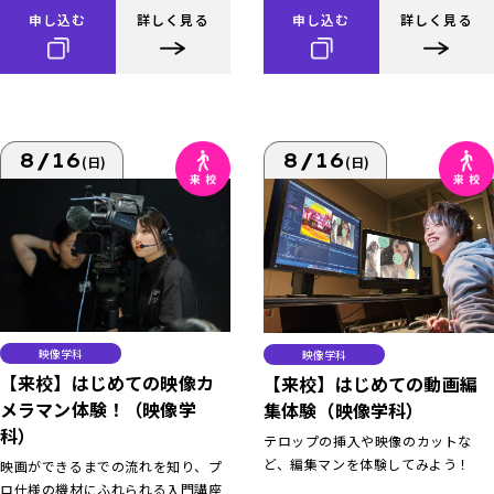
申し込む
詳しく見る
申し込む
詳しく見る
8/16
8/16
(日)
(日)
映像学科
映像学科
【来校】はじめての映像カ
【来校】はじめての動画編
メラマン体験！（映像学
集体験（映像学科）
科）
テロップの挿入や映像のカットな
ど、編集マンを体験してみよう！
映画ができるまでの流れを知り、プ
ロ仕様の機材にふれられる入門講座