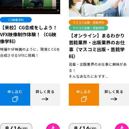
CG映像学科
マスコミ出版・芸能学科
【来校】CG合成をしよう！
マスコミ出版・芸能学科
VFX映像制作体験！（CG映
【オンライン】まるわかり
像学科）
芸能業界・出版業界のお仕
事（マスコミ出版・芸能学
特撮やSF映画のように、現実とCGを
合成させるVFXに挑戦！
科）
芸能・出版業界のお仕事に興味があ
る！
そんなあなたにおすす...
申し込む
詳しく見る
申し込む
詳しく見る
8/16
8/16
(日)
(日)