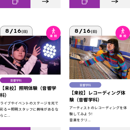
8/16
8/16
(日)
(日)
音響学科
音響学科
【来校】照明体験（音響学
【来校】レコーディング体
科）
験（音響学科）
ライブやイベントのステージを光で
アーティストのレコーディングを体
彩る＝照明スタッフに興味があるな
験してみよう!
らこ...
音楽をクリ...