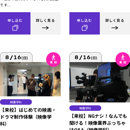
です...
申し込む
詳しく見る
申し込む
詳しく見る
8/16
8/16
(日)
(日)
映像学科
映像学科
【来校】はじめての映画・
【来校】NGナシ！なんでも
ドラマ制作体験（映像学
聞ける！映像業界ぶっちゃ
科）
けQ&A（映像学科）