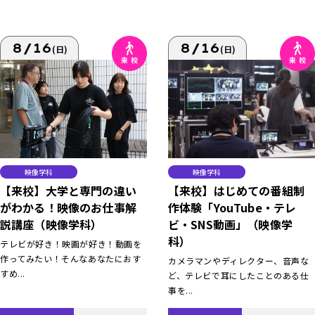
8/16
8/16
(日)
(日)
映像学科
映像学科
【来校】大学と専門の違い
【来校】はじめての番組制
がわかる！映像のお仕事解
作体験「YouTube・テレ
説講座（映像学科）
ビ・SNS動画」（映像学
科）
テレビが好き！映画が好き！動画を
作ってみたい！そんなあなたにおす
カメラマンやディレクター、音声な
すめ...
ど、テレビで耳にしたことのある仕
事を...