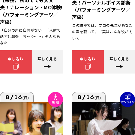
【来校】初めてでも大丈
夫！パーソナルボイス診断
夫！ナレーション・MC体験!
（パフォーミングアーツ／
（パフォーミングアーツ／
声優）
声優）
この講座では、プロの先生があなた
「自分の声に自信がない」「人前で
の声を聴いて、「実はこんな役が向
話すと緊張しちゃう……」そんなあ
いて...
なた...
申し込む
詳しく見る
申し込む
詳しく見る
8/16
8/16
(日)
(日)