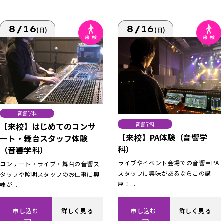
8/16
8/16
(日)
(日)
音響学科
【来校】はじめてのコンサ
音響学科
【来校】PA体験（音響学
ート・舞台スタッフ体験
科）
（音響学科）
ライブやイベント会場での音響＝PA
コンサート・ライブ・舞台の音響ス
スタッフに興味があるならこの講
タッフや照明スタッフのお仕事に興
座！...
味が...
申し込む
詳しく見る
申し込む
詳しく見る