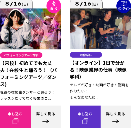
8/16
8/16
(日)
(日)
映像学科
パフォーミングアーツ学科
【オンライン】1日で分か
【来校】初めてでも大丈
る！映像業界の仕事（映像
夫！在校生と踊ろう！（パ
学科）
フォーミングアーツ／ダン
ス)
テレビが好き！映画が好き！動画を
作りたい！
現役の在校生ダンサーと踊ろう！
そんなあなたに...
レッスンだけでなく授業のこ...
申し込む
詳しく見る
申し込む
詳しく見る