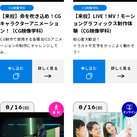
CG映像学科
CG映像学科
【来校】命を吹き込め！CG
【来校】LIVE！MV！モーシ
キャラクターアニメーショ
ョングラフィックス制作体
ン！（CG映像学科）
験（CG映像学科）
CG制作で使用する各種3DCGアニメ
初心者大歓迎！
ーションの制作にチャレンジして
イラストや文字をかっこよく動かそ
み...
う！
申し込む
詳しく見る
申し込む
詳しく見る
8/16
8/16
(日)
(日)