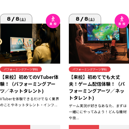
8/8
8/8
(土)
(土)
パフォーミングアーツ学科
パフォーミングアーツ学科
【来校】初めてでも大丈
【来校】初めてのVTuber体
夫！ゲーム配信体験！（パ
験！（パフォーミングアー
フォーミングアーツ／ネッ
ツ／ネットタレント)
トタレント)
VTuberを体験できるだけでなく業界
のことやネットタレント・インフ...
ゲーム実況が好きなあなた、まずは
一緒ににやってみよう！どんな機材
や技...