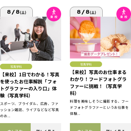
8/8
8/8
(土)
(土)
写真学科
写真学科
【来校】写真のお仕事まる
【来校】1日でわかる！写真
わかり！フードフォトグラ
を使ったお仕事解説「フォ
ファーに挑戦！（写真学
トグラファーの入り口」体
科）
験（写真学科）
料理を美味しそうに撮影する、フー
スポーツ、ブライダル、広告、ファ
ドフォトグラファーというお仕事を
ッション雑誌、ライブなどなど写真
体験...
のお...