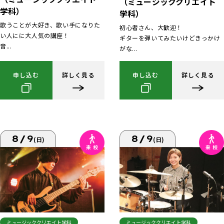
（ミュージッククリエイト
学科）
学科）
歌うことが大好き、歌い手になりた
初心者さん、大歓迎！
い人にに大人気の講座！
ギターを弾いてみたいけどきっかけ
音...
がな...
申し込む
詳しく見る
申し込む
詳しく見る
8/9
8/9
(日)
(日)
ミュージッククリエイト学科
ミュージッククリエイト学科