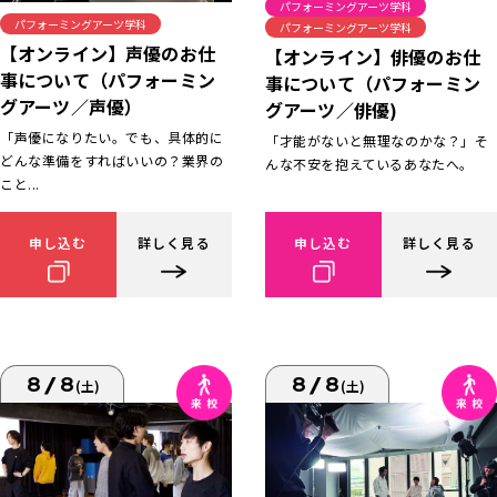
パフォーミングアーツ学科
パフォーミングアーツ学科
パフォーミングアーツ学科
【オンライン】声優のお仕
【オンライン】俳優のお仕
事について（パフォーミン
事について（パフォーミン
グアーツ／声優）
グアーツ／俳優)
「声優になりたい。でも、具体的に
「才能がないと無理なのかな？」そ
どんな準備をすればいいの？業界の
んな不安を抱えているあなたへ。
こと...
申し込む
詳しく見る
申し込む
詳しく見る
8/8
8/8
(土)
(土)