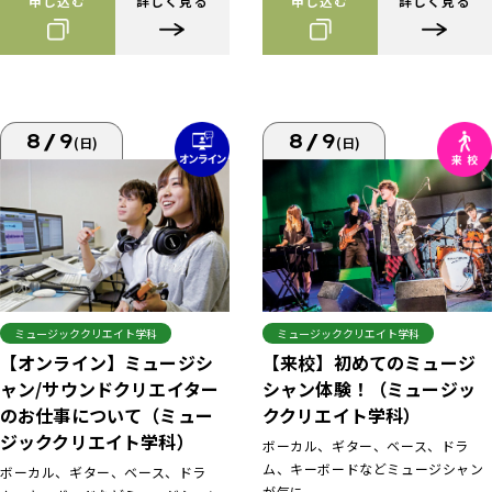
申し込む
詳しく見る
申し込む
詳しく見る
8/9
8/9
(日)
(日)
ミュージッククリエイト学科
ミュージッククリエイト学科
【来校】初めてのミュージ
【オンライン】ミュージシ
シャン体験！（ミュージッ
ャン/サウンドクリエイター
ククリエイト学科）
のお仕事について（ミュー
ジッククリエイト学科）
ボーカル、ギター、ベース、ドラ
ム、キーボードなどミュージシャン
ボーカル、ギター、ベース、ドラ
が気に...