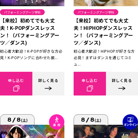
パフォーミングアーツ学科
パフォーミングアーツ学科
【来校】初めてでも大丈
【来校】初めてでも大丈
夫！K-POPダンスレッス
夫！HIPHOPダンスレッス
ン！（パフォーミングアー
ン！（パフォーミングアー
ツ／ダンス)
ツ／ダンス)
初心者大歓迎！K-POPが好きな方必
初心者大歓迎！HIPHOPが好きな方
見！K-POPソングに合わせた振...
必見！まずはダンスを通じてコミ
ュ...
申し込む
詳しく見る
申し込む
詳しく見る
8/8
8/8
(土)
(土)