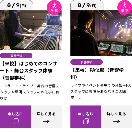
8/9
8/9
(日)
(日)
音響学科
【来校】はじめてのコンサ
音響学科
【来校】PA体験（音響学
ート・舞台スタッフ体験
科）
（音響学科）
ライブやイベント会場での音響＝PA
コンサート・ライブ・舞台の音響ス
スタッフに興味があるならこの講
タッフや照明スタッフのお仕事に興
座！...
味が...
申し込む
詳しく見る
申し込む
詳しく見る