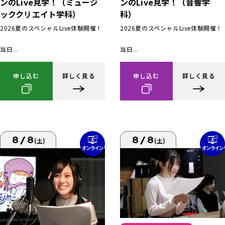
ンのLive見学！（ミュージ
ンのLive見学！（音響学
ッククリエイト学科）
科）
2026夏のスペシャルLive体験開催！
2026夏のスペシャルLive体験開催！
当日...
当日...
申し込む
詳しく見る
申し込む
詳しく見る
8/8
8/8
(土)
(土)