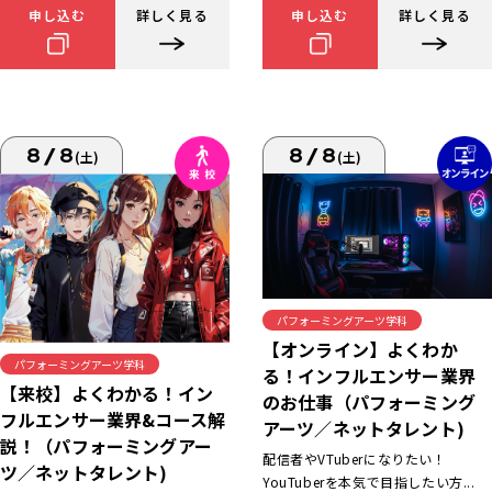
申し込む
詳しく見る
申し込む
詳しく見る
8/8
8/8
(土)
(土)
パフォーミングアーツ学科
【オンライン】よくわか
パフォーミングアーツ学科
る！インフルエンサー業界
【来校】よくわかる！イン
のお仕事（パフォーミング
フルエンサー業界&コース解
アーツ／ネットタレント)
説！（パフォーミングアー
配信者やVTuberになりたい！
ツ／ネットタレント)
YouTuberを本気で目指したい方...