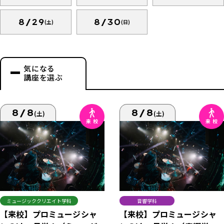
8/29
8/30
(土)
(日)
気になる
講座を選ぶ
8/8
8/8
(土)
(土)
ミュージッククリエイト学科
音響学科
【来校】プロミュージシャ
【来校】プロミュージシャ