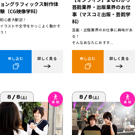
ョングラフィックス制作体
芸能業界・出版業界のお仕
験（CG映像学科）
事（マスコミ出版・芸能学
初心者大歓迎！
科）
イラストや文字をかっこよく動かそ
芸能・出版業界のお仕事に興味があ
う！
る！
そんなあなたにおすす...
申し込む
詳しく見る
申し込む
詳しく見る
8/8
8/8
(土)
(土)