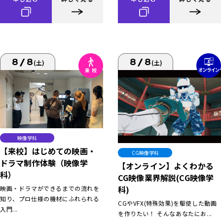
8/8
8/8
(土)
(土)
映像学科
【来校】はじめての映画・
CG映像学科
ドラマ制作体験（映像学
【オンライン】よくわかる
科）
CG映像業界解説(CG映像学
科)
映画・ドラマができるまでの流れを
知り、プロ仕様の機材にふれられる
CGやVFX(特殊効果)を駆使した動画
入門...
を作りたい！ そんなあなたにお...