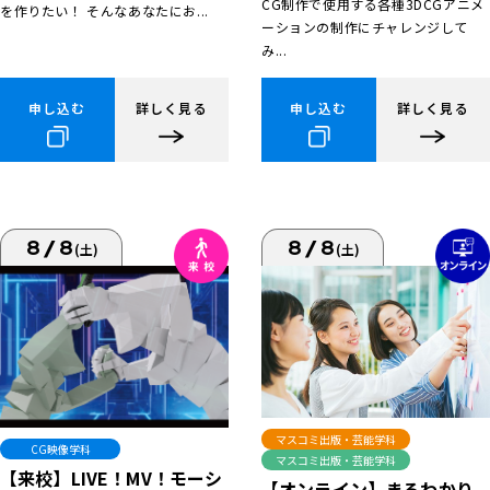
CG制作で使用する各種3DCGアニメ
を作りたい！ そんなあなたにお...
ーションの制作にチャレンジして
み...
申し込む
詳しく見る
申し込む
詳しく見る
8/8
8/8
(土)
(土)
マスコミ出版・芸能学科
CG映像学科
マスコミ出版・芸能学科
【来校】LIVE！MV！モーシ
【オンライン】まるわかり