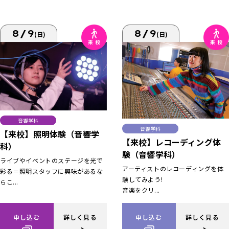
8/9
8/9
(日)
(日)
音響学科
音響学科
【来校】照明体験（音響学
【来校】レコーディング体
科）
験（音響学科）
ライブやイベントのステージを光で
アーティストのレコーディングを体
彩る＝照明スタッフに興味があるな
験してみよう!
らこ...
音楽をクリ...
申し込む
詳しく見る
申し込む
詳しく見る