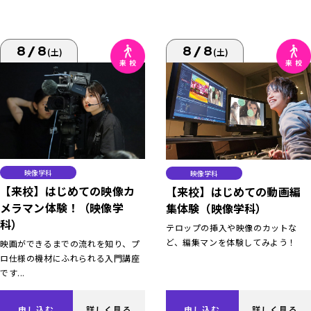
8/8
8/8
(土)
(土)
映像学科
映像学科
【来校】はじめての映像カ
【来校】はじめての動画編
メラマン体験！（映像学
集体験（映像学科）
科）
テロップの挿入や映像のカットな
ど、編集マンを体験してみよう！
映画ができるまでの流れを知り、プ
ロ仕様の機材にふれられる入門講座
です...
申し込む
詳しく見る
申し込む
詳しく見る