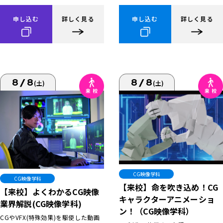
申し込む
詳しく見る
申し込む
詳しく見る
8/8
8/8
(土)
(土)
CG映像学科
CG映像学科
【来校】命を吹き込め！CG
【来校】よくわかるCG映像
キャラクターアニメーショ
業界解説(CG映像学科)
ン！（CG映像学科）
CGやVFX(特殊効果)を駆使した動画