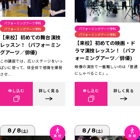
パフォーミングアーツ学科
パフォーミングアーツ学科
パフォーミングアーツ学科
パフォーミングアーツ学科
【来校】初めての舞台演技
【来校】初めての映画・ド
レッスン！（パフォーミン
ラマ演技レッスン！（パフ
グアーツ／俳優)
ォーミングアーツ／俳優)
この講座では、広いステージをいっ
映像の演技で一番難しいのは「普通
ぱいに使って、体全体で感情を爆発
にしゃべること」。
させ...
申し込む
詳しく見る
申し込む
詳しく見る
8/8
8/8
(土)
(土)