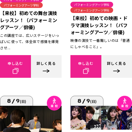
パフォーミングアーツ学科
パフォーミングアーツ学科
パフォーミングアーツ学科
【来校】初めての舞台演技
【来校】初めての映画・ド
レッスン！（パフォーミン
ラマ演技レッスン！（パフ
グアーツ／俳優)
ォーミングアーツ／俳優)
この講座では、広いステージをいっ
映像の演技で一番難しいのは「普通
ぱいに使って、体全体で感情を爆発
にしゃべること」。
させ...
申し込む
詳しく見る
申し込む
詳しく見る
8/9
8/9
(日)
(日)