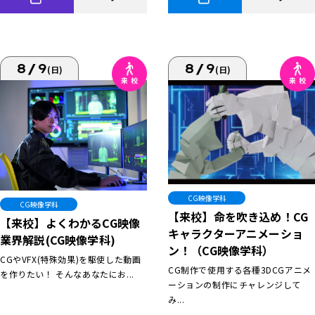
8/9
8/9
(日)
(日)
CG映像学科
CG映像学科
【来校】命を吹き込め！CG
【来校】よくわかるCG映像
キャラクターアニメーショ
業界解説(CG映像学科)
ン！（CG映像学科）
CGやVFX(特殊効果)を駆使した動画
CG制作で使用する各種3DCGアニメ
を作りたい！ そんなあなたにお...
ーションの制作にチャレンジして
み...