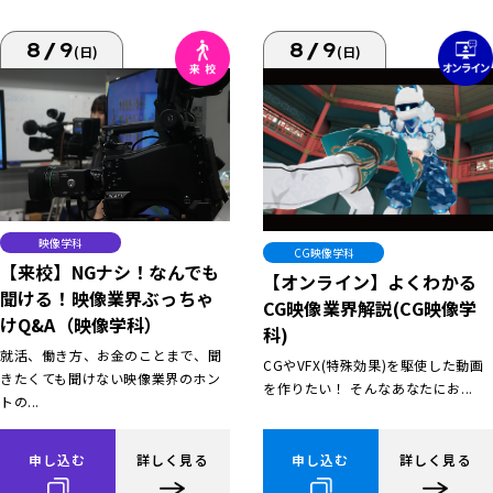
8/9
8/9
(日)
(日)
映像学科
CG映像学科
【来校】NGナシ！なんでも
【オンライン】よくわかる
聞ける！映像業界ぶっちゃ
CG映像業界解説(CG映像学
けQ&A（映像学科）
科)
就活、働き方、お金のことまで、聞
CGやVFX(特殊効果)を駆使した動画
きたくても聞けない映像業界のホン
を作りたい！ そんなあなたにお...
トの...
申し込む
詳しく見る
申し込む
詳しく見る