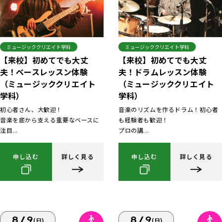
ミュージッククリエイト学科
ミュージッククリエイト学科
【来校】初めてでも大丈
【来校】初めてでも大丈
夫！ベースレッスン体験
夫！ドラムレッスン体験
（ミュージッククリエイト
（ミュージッククリエイト
学科）
学科）
初心者さん、大歓迎！
音楽のリズムを作るドラム！初心者
音楽を底から支える重要なベースに
も経験者も歓迎！
注目...
プロの講...
申し込む
詳しく見る
申し込む
詳しく見る
8/9
8/9
(日)
(日)