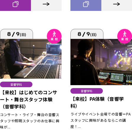
8/9
8/9
(日)
(日)
音響学科
【来校】はじめてのコンサ
音響学科
【来校】PA体験（音響学
ート・舞台スタッフ体験
科）
（音響学科）
ライブやイベント会場での音響＝PA
コンサート・ライブ・舞台の音響ス
スタッフに興味があるならこの講
タッフや照明スタッフのお仕事に興
座！...
味が...