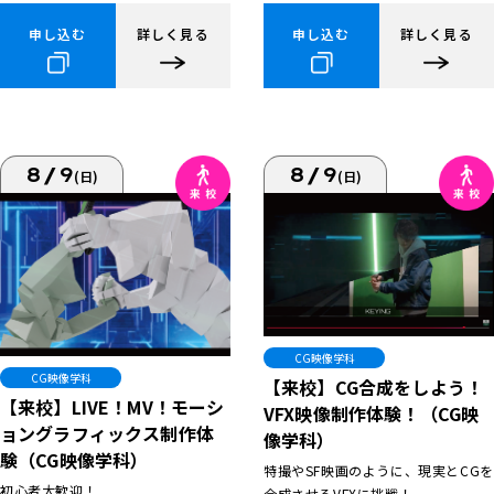
申し込む
詳しく見る
申し込む
詳しく見る
8/9
8/9
(日)
(日)
CG映像学科
CG映像学科
【来校】CG合成をしよう！
【来校】LIVE！MV！モーシ
VFX映像制作体験！（CG映
ョングラフィックス制作体
像学科）
験（CG映像学科）
特撮やSF映画のように、現実とCGを
初心者大歓迎！
合成させるVFXに挑戦！