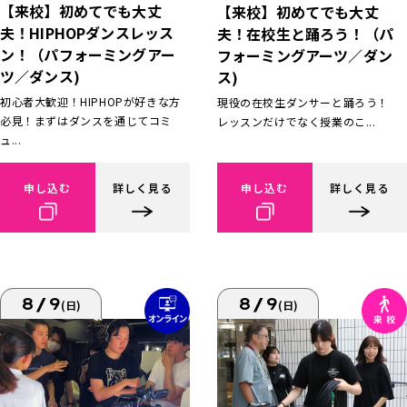
【来校】初めてでも大丈
【来校】初めてでも大丈
夫！HIPHOPダンスレッス
夫！在校生と踊ろう！（パ
ン！（パフォーミングアー
フォーミングアーツ／ダン
ツ／ダンス)
ス)
初心者大歓迎！HIPHOPが好きな方
現役の在校生ダンサーと踊ろう！
必見！まずはダンスを通じてコミ
レッスンだけでなく授業のこ...
ュ...
申し込む
詳しく見る
申し込む
詳しく見る
8/9
8/9
(日)
(日)