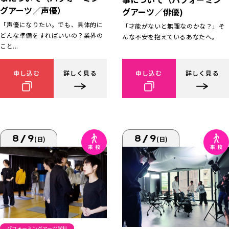
グアーツ／声優）
グアーツ／俳優)
「声優になりたい。でも、具体的に
「才能がないと無理なのかな？」そ
どんな準備をすればいいの？業界の
んな不安を抱えているあなたへ。
こと...
申し込む
詳しく見る
申し込む
詳しく見る
8/9
8/9
(日)
(日)
パフォーミングアーツ学科