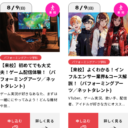
8/9
8/9
(日)
(日)
パフォーミングアーツ学科
パフォーミングアーツ学科
【来校】初めてでも大丈
【来校】よくわかる！イン
夫！ゲーム配信体験！（パ
フルエンサー業界&コース解
フォーミングアーツ／ネッ
説！（パフォーミングアー
トタレント)
ツ／ネットタレント)
ゲーム実況が好きなあなた、まずは
VTuber、ゲーム実況、歌い手、配信
一緒ににやってみよう！どんな機材
者、アイドルが好きな方にオスス...
や技...
申し込む
詳しく見る
申し込む
詳しく見る