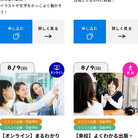
イラストや文字をかっこよく動かそ
う！
申し込む
詳しく見る
申し込む
詳しく見る
8/9
8/9
(日)
(日)
マスコミ出版・芸能学科
マスコミ出版・芸能学科
マスコミ出版・芸能学科
マスコミ出版・芸能学科
【来校】よくわかる出版・
【オンライン】まるわかり