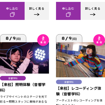
申し込む
詳しく見る
申し込む
詳しく見る
8/9
8/9
(日)
(日)
音響学科
音響学科
【来校】照明体験（音響学
【来校】レコーディング体
科）
験（音響学科）
ライブやイベントのステージを光で
アーティストのレコーディングを体
彩る＝照明スタッフに興味があるな