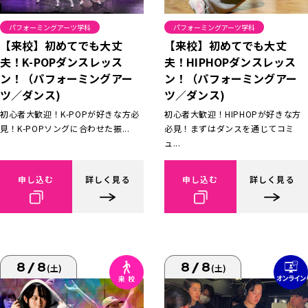
パフォーミングアーツ学科
パフォーミングアーツ学科
【来校】初めてでも大丈
【来校】初めてでも大丈
夫！K-POPダンスレッス
夫！HIPHOPダンスレッス
ン！（パフォーミングアー
ン！（パフォーミングアー
ツ／ダンス)
ツ／ダンス)
初心者大歓迎！K-POPが好きな方必
初心者大歓迎！HIPHOPが好きな方
見！K-POPソングに合わせた振...
必見！まずはダンスを通じてコミ
ュ...
申し込む
詳しく見る
申し込む
詳しく見る
8/8
8/8
(土)
(土)