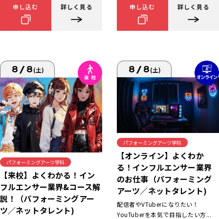
申し込む
詳しく見る
申し込む
詳しく見る
8/8
8/8
(土)
(土)
パフォーミングアーツ学科
【オンライン】よくわか
パフォーミングアーツ学科
る！インフルエンサー業界
【来校】よくわかる！イン
のお仕事（パフォーミング
フルエンサー業界&コース解
アーツ／ネットタレント)
説！（パフォーミングアー
配信者やVTuberになりたい！
ツ／ネットタレント)
YouTuberを本気で目指したい方...