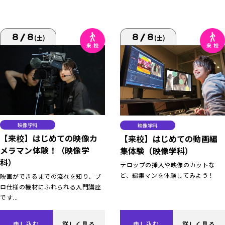
8/8
8/8
(土)
(土)
映像学科
映像学科
【来校】はじめての映像カ
【来校】はじめての動画編
メラマン体験！（映像学
集体験（映像学科）
科）
テロップの挿入や映像のカットな
ど、編集マンを体験してみよう！
映画ができるまでの流れを知り、プ
ロ仕様の機材にふれられる入門講座
です...
申し込む
詳しく見る
申し込む
詳しく見る