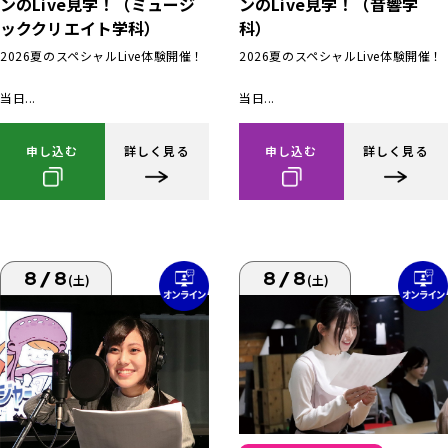
ンのLive見学！（ミュージ
ンのLive見学！（音響学
ッククリエイト学科）
科）
2026夏のスペシャルLive体験開催！
2026夏のスペシャルLive体験開催！
当日...
当日...
申し込む
詳しく見る
申し込む
詳しく見る
8/8
8/8
(土)
(土)