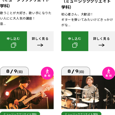
（ミュージッククリエイト
学科）
学科）
歌うことが大好き、歌い手になりた
初心者さん、大歓迎！
い人にに大人気の講座！
ギターを弾いてみたいけどきっかけ
音...
がな...
申し込む
詳しく見る
申し込む
詳しく見る
8/9
8/9
(日)
(日)
ミュージッククリエイト学科
ミュージッククリエイト学科