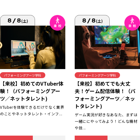
8/8
8/8
(土)
(土)
パフォーミングアーツ学科
パフォーミングアーツ学科
【来校】初めてでも大丈
【来校】初めてのVTuber体
夫！ゲーム配信体験！（パ
験！（パフォーミングアー
フォーミングアーツ／ネッ
ツ／ネットタレント)
トタレント)
VTuberを体験できるだけでなく業界
のことやネットタレント・インフ...
ゲーム実況が好きなあなた、まずは
一緒ににやってみよう！どんな機材
や技...