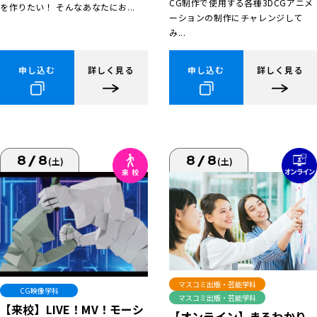
CG制作で使用する各種3DCGアニメ
を作りたい！ そんなあなたにお...
ーションの制作にチャレンジして
み...
申し込む
詳しく見る
申し込む
詳しく見る
8/8
8/8
(土)
(土)
マスコミ出版・芸能学科
CG映像学科
マスコミ出版・芸能学科
【来校】LIVE！MV！モーシ
【オンライン】まるわかり