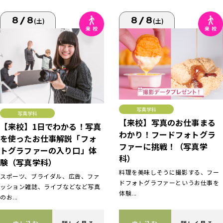
8/8
8/8
(土)
(土)
写真学科
写真学科
【来校】写真のお仕事まる
【来校】1日でわかる！写真
わかり！フードフォトグラ
を使ったお仕事解説「フォ
ファーに挑戦！（写真学
トグラファーの入り口」体
科）
験（写真学科）
料理を美味しそうに撮影する、フー
スポーツ、ブライダル、広告、ファ
ドフォトグラファーというお仕事を
ッション雑誌、ライブなどなど写真
体験...
のお...