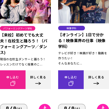
映像学科
パフォーミングアーツ学科
【オンライン】1日で分か
【来校】初めてでも大丈
る！映像業界の仕事（映像
夫！在校生と踊ろう！（パ
学科）
フォーミングアーツ／ダン
ス)
テレビが好き！映画が好き！動画を
作りたい！
現役の在校生ダンサーと踊ろう！
そんなあなたに...
レッスンだけでなく授業のこ...
申し込む
詳しく見る
申し込む
詳しく見る
8/8
8/8
(土)
(土)