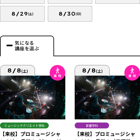
8/29
8/30
(土)
(日)
気になる
講座を選ぶ
8/8
8/8
(土)
(土)
ミュージッククリエイト学科
音響学科
【来校】プロミュージシャ
【来校】プロミュージシャ