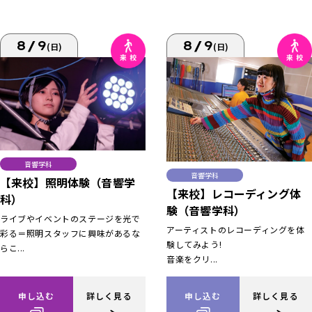
8/9
8/9
(日)
(日)
音響学科
音響学科
【来校】照明体験（音響学
【来校】レコーディング体
科）
験（音響学科）
ライブやイベントのステージを光で
アーティストのレコーディングを体
彩る＝照明スタッフに興味があるな
験してみよう!
らこ...
音楽をクリ...
申し込む
詳しく見る
申し込む
詳しく見る