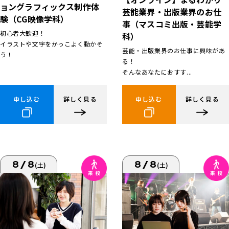
ョングラフィックス制作体
芸能業界・出版業界のお仕
験（CG映像学科）
事（マスコミ出版・芸能学
初心者大歓迎！
科）
イラストや文字をかっこよく動かそ
芸能・出版業界のお仕事に興味があ
う！
る！
そんなあなたにおすす...
申し込む
詳しく見る
申し込む
詳しく見る
8/8
8/8
(土)
(土)