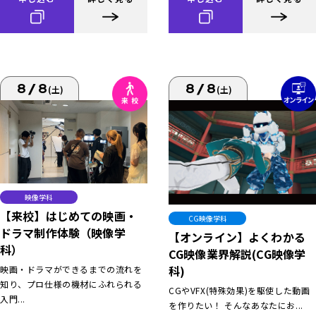
8/8
8/8
(土)
(土)
映像学科
【来校】はじめての映画・
CG映像学科
ドラマ制作体験（映像学
【オンライン】よくわかる
科）
CG映像業界解説(CG映像学
科)
映画・ドラマができるまでの流れを
知り、プロ仕様の機材にふれられる
CGやVFX(特殊効果)を駆使した動画
入門...
を作りたい！ そんなあなたにお...