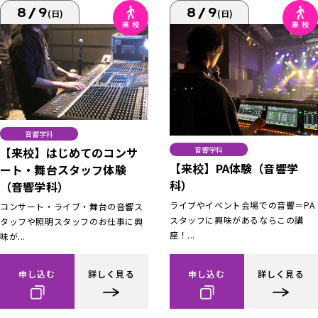
8/9
8/9
(日)
(日)
音響学科
【来校】はじめてのコンサ
音響学科
【来校】PA体験（音響学
ート・舞台スタッフ体験
科）
（音響学科）
ライブやイベント会場での音響＝PA
コンサート・ライブ・舞台の音響ス
スタッフに興味があるならこの講
タッフや照明スタッフのお仕事に興
座！...
味が...
申し込む
詳しく見る
申し込む
詳しく見る