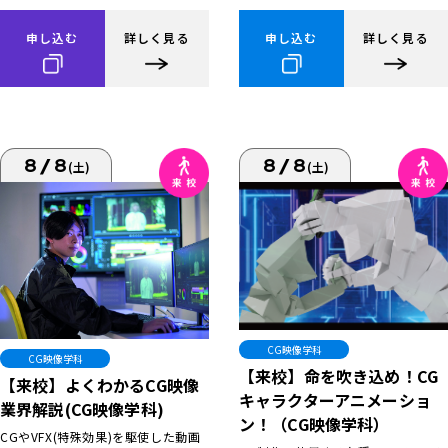
申し込む
詳しく見る
申し込む
詳しく見る
8/8
8/8
(土)
(土)
CG映像学科
CG映像学科
【来校】命を吹き込め！CG
【来校】よくわかるCG映像
キャラクターアニメーショ
業界解説(CG映像学科)
ン！（CG映像学科）
CGやVFX(特殊効果)を駆使した動画