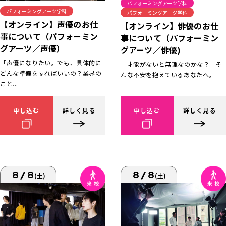
パフォーミングアーツ学科
パフォーミングアーツ学科
パフォーミングアーツ学科
【オンライン】声優のお仕
【オンライン】俳優のお仕
事について（パフォーミン
事について（パフォーミン
グアーツ／声優）
グアーツ／俳優)
「声優になりたい。でも、具体的に
「才能がないと無理なのかな？」そ
どんな準備をすればいいの？業界の
んな不安を抱えているあなたへ。
こと...
申し込む
詳しく見る
申し込む
詳しく見る
8/8
8/8
(土)
(土)