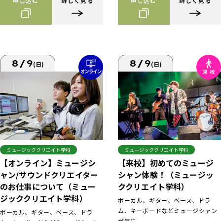
申し込む
詳しく見る
申し込む
詳しく見る
8/9
8/9
(日)
(日)
ミュージッククリエイト学科
ミュージッククリエイト学科
【来校】初めてのミュージ
【オンライン】ミュージシ
シャン体験！（ミュージッ
ャン/サウンドクリエイター
ククリエイト学科）
のお仕事について（ミュー
ジッククリエイト学科）
ボーカル、ギター、ベース、ドラ
ム、キーボードなどミュージシャン
ボーカル、ギター、ベース、ドラ
が気に...