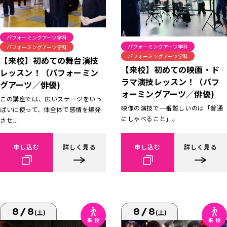
パフォーミングアーツ学科
パフォーミングアーツ学科
パフォーミングアーツ学科
パフォーミングアーツ学科
【来校】初めての舞台演技
【来校】初めての映画・ド
レッスン！（パフォーミン
ラマ演技レッスン！（パフ
グアーツ／俳優)
ォーミングアーツ／俳優)
この講座では、広いステージをいっ
映像の演技で一番難しいのは「普通
ぱいに使って、体全体で感情を爆発
にしゃべること」。
させ...
申し込む
詳しく見る
申し込む
詳しく見る
8/8
8/8
(土)
(土)