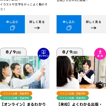
イラストや文字をかっこよく動かそ
う！
申し込む
詳しく見る
申し込む
詳しく見る
8/9
8/9
(日)
(日)
マスコミ出版・芸能学科
マスコミ出版・芸能学科
マスコミ出版・芸能学科
マスコミ出版・芸能学科
【来校】よくわかる出版・
【オンライン】まるわかり