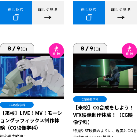
申し込む
詳しく見る
申し込む
詳しく見る
8/9
8/9
(日)
(日)
CG映像学科
CG映像学科
【来校】CG合成をしよう！
【来校】LIVE！MV！モーシ
VFX映像制作体験！（CG映
ョングラフィックス制作体
像学科）
験（CG映像学科）
特撮やSF映画のように、現実とCGを
初心者大歓迎！
合成させるVFXに挑戦！