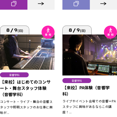
8/9
8/9
(日)
(日)
音響学科
【来校】はじめてのコンサ
音響学科
【来校】PA体験（音響学
ート・舞台スタッフ体験
科）
（音響学科）
ライブやイベント会場での音響＝PA
コンサート・ライブ・舞台の音響ス
スタッフに興味があるならこの講
タッフや照明スタッフのお仕事に興
座！...
味が...