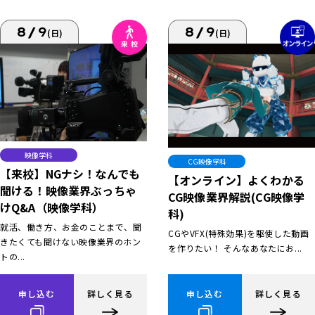
8/9
8/9
(日)
(日)
映像学科
CG映像学科
【来校】NGナシ！なんでも
【オンライン】よくわかる
聞ける！映像業界ぶっちゃ
CG映像業界解説(CG映像学
けQ&A（映像学科）
科)
就活、働き方、お金のことまで、聞
CGやVFX(特殊効果)を駆使した動画
きたくても聞けない映像業界のホン
を作りたい！ そんなあなたにお...
トの...
申し込む
詳しく見る
申し込む
詳しく見る