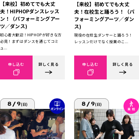
【来校】初めてでも大丈
【来校】初めてでも大丈
夫！HIPHOPダンスレッス
夫！在校生と踊ろう！（パ
ン！（パフォーミングアー
フォーミングアーツ／ダン
ツ／ダンス)
ス)
初心者大歓迎！HIPHOPが好きな方
現役の在校生ダンサーと踊ろう！
必見！まずはダンスを通じてコミ
レッスンだけでなく授業のこ...
ュ...
申し込む
詳しく見る
申し込む
詳しく見る
8/9
8/9
(日)
(日)