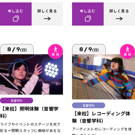
申し込む
詳しく見る
申し込む
詳しく見る
8/9
8/9
(日)
(日)
音響学科
音響学科
【来校】照明体験（音響学
【来校】レコーディング体
科）
験（音響学科）
ライブやイベントのステージを光で
アーティストのレコーディングを体
彩る＝照明スタッフに興味があるな