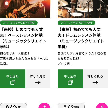
ミュージッククリエイト学科
ミュージッククリエイト学科
【来校】初めてでも大丈
【来校】初めてでも大丈
夫！ベースレッスン体験
夫！ドラムレッスン体験
（ミュージッククリエイト
（ミュージッククリエイト
学科）
学科）
初心者さん、大歓迎！
音楽のリズムを作るドラム！初心者
音楽を底から支える重要なベースに
も経験者も歓迎！
注目...
プロの講...
申し込む
詳しく見る
申し込む
詳しく見る
8/9
8/9
(日)
(日)