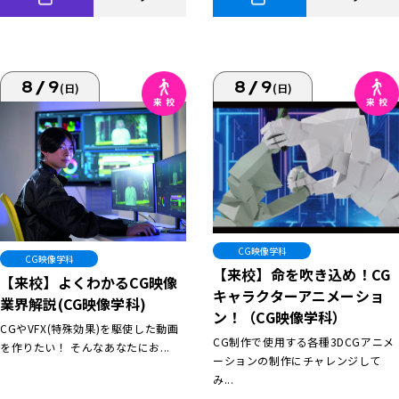
8/9
8/9
(日)
(日)
CG映像学科
CG映像学科
【来校】命を吹き込め！CG
【来校】よくわかるCG映像
キャラクターアニメーショ
業界解説(CG映像学科)
ン！（CG映像学科）
CGやVFX(特殊効果)を駆使した動画
CG制作で使用する各種3DCGアニメ
を作りたい！ そんなあなたにお...
ーションの制作にチャレンジして
み...