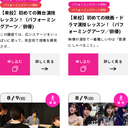
パフォーミングアーツ学科
パフォーミングアーツ学科
パフォーミングアーツ学科
【来校】初めての舞台演技
【来校】初めての映画・ド
レッスン！（パフォーミン
ラマ演技レッスン！（パフ
グアーツ／俳優)
ォーミングアーツ／俳優)
この講座では、広いステージをいっ
映像の演技で一番難しいのは「普通
ぱいに使って、体全体で感情を爆発
にしゃべること」。
させ...
申し込む
詳しく見る
申し込む
詳しく見る
8/9
8/9
(日)
(日)