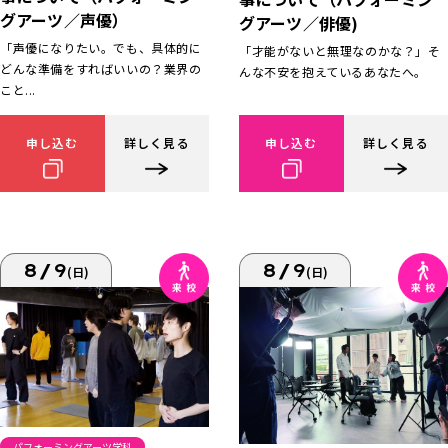
グアーツ／声優）
グアーツ／俳優)
「声優になりたい。でも、具体的に
「才能がないと無理なのかな？」そ
どんな準備をすればいいの？業界の
んな不安を抱えているあなたへ。
こと...
申し込む
詳しく見る
申し込む
詳しく見る
8/9
8/9
(日)
(日)
パフォーミングアーツ学科