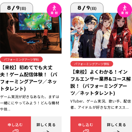
8/9
8/9
(日)
(日)
パフォーミングアーツ学科
パフォーミングアーツ学科
【来校】初めてでも大丈
【来校】よくわかる！イン
夫！ゲーム配信体験！（パ
フルエンサー業界&コース解
フォーミングアーツ／ネッ
説！（パフォーミングアー
トタレント)
ツ／ネットタレント)
ゲーム実況が好きなあなた、まずは
VTuber、ゲーム実況、歌い手、配信
一緒ににやってみよう！どんな機材
者、アイドルが好きな方にオスス...
や技...
申し込む
詳しく見る
申し込む
詳しく見る