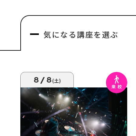
気になる
講座を選ぶ
8/8
(土)