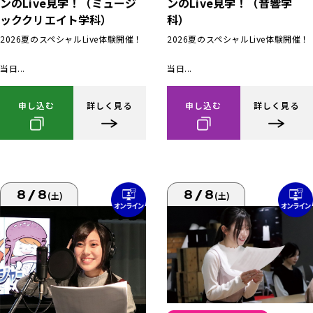
ンのLive見学！（ミュージ
ンのLive見学！（音響学
ッククリエイト学科）
科）
2026夏のスペシャルLive体験開催！
2026夏のスペシャルLive体験開催！
当日...
当日...
申し込む
詳しく見る
申し込む
詳しく見る
8/8
8/8
(土)
(土)