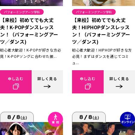
パフォーミングアーツ学科
パフォーミングアーツ学科
【来校】初めてでも大丈
【来校】初めてでも大丈
夫！K-POPダンスレッス
夫！HIPHOPダンスレッス
ン！（パフォーミングアー
ン！（パフォーミングアー
ツ／ダンス)
ツ／ダンス)
初心者大歓迎！K-POPが好きな方必
初心者大歓迎！HIPHOPが好きな方
見！K-POPソングに合わせた振...
必見！まずはダンスを通じてコミ
ュ...
申し込む
詳しく見る
申し込む
詳しく見る
8/8
8/8
(土)
(土)