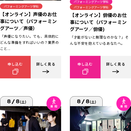
パフォーミングアーツ学科
パフォーミングアーツ学科
パフォーミングアーツ学科
【オンライン】声優のお仕
【オンライン】俳優のお仕
事について（パフォーミン
事について（パフォーミン
グアーツ／声優）
グアーツ／俳優)
「声優になりたい。でも、具体的に
「才能がないと無理なのかな？」そ
どんな準備をすればいいの？業界の
んな不安を抱えているあなたへ。
こと...
申し込む
詳しく見る
申し込む
詳しく見る
8/8
8/8
(土)
(土)