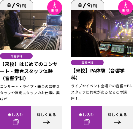
8/9
8/9
(日)
(日)
音響学科
【来校】はじめてのコンサ
音響学科
【来校】PA体験（音響学
ート・舞台スタッフ体験
科）
（音響学科）
ライブやイベント会場での音響＝PA
コンサート・ライブ・舞台の音響ス
スタッフに興味があるならこの講
タッフや照明スタッフのお仕事に興
座！...
味が...
申し込む
詳しく見る
申し込む
詳しく見る