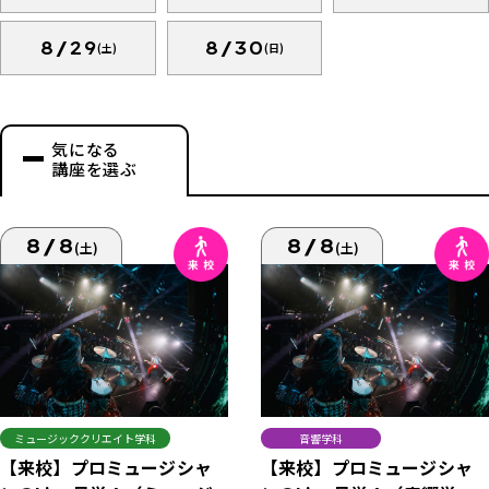
8/29
8/30
(土)
(日)
気になる
講座を選ぶ
8/8
8/8
(土)
(土)
ミュージッククリエイト学科
音響学科
【来校】プロミュージシャ
【来校】プロミュージシャ