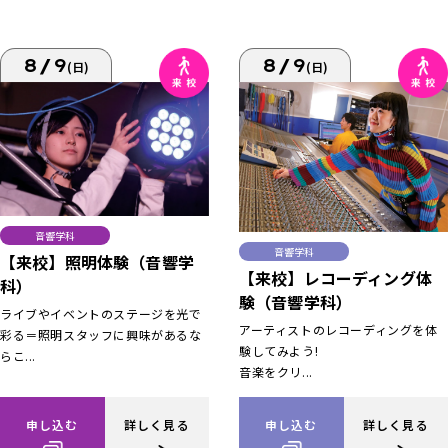
8/9
8/9
(日)
(日)
音響学科
音響学科
【来校】照明体験（音響学
【来校】レコーディング体
科）
験（音響学科）
ライブやイベントのステージを光で
アーティストのレコーディングを体
彩る＝照明スタッフに興味があるな
験してみよう!
らこ...
音楽をクリ...
申し込む
詳しく見る
申し込む
詳しく見る