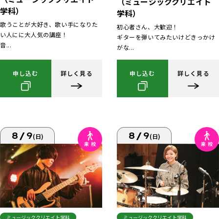
（ミュージッククリエイト
学科）
学科）
歌うことが大好き、歌い手になりた
初心者さん、大歓迎！
い人にに大人気の講座！
ギターを弾いてみたいけどきっかけ
音...
がな...
申し込む
詳しく見る
申し込む
詳しく見る
8/9
8/9
(日)
(日)
ミュージッククリエイト学科
ミュージッククリエイト学科