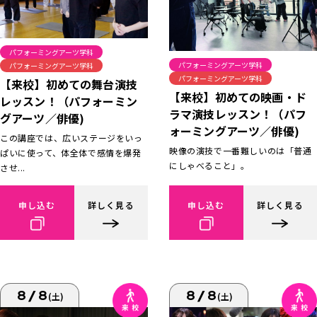
パフォーミングアーツ学科
パフォーミングアーツ学科
パフォーミングアーツ学科
パフォーミングアーツ学科
【来校】初めての舞台演技
【来校】初めての映画・ド
レッスン！（パフォーミン
ラマ演技レッスン！（パフ
グアーツ／俳優)
ォーミングアーツ／俳優)
この講座では、広いステージをいっ
映像の演技で一番難しいのは「普通
ぱいに使って、体全体で感情を爆発
にしゃべること」。
させ...
申し込む
詳しく見る
申し込む
詳しく見る
8/8
8/8
(土)
(土)