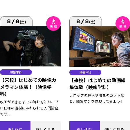
8/8
8/8
(土)
(土)
映像学科
映像学科
【来校】はじめての映像カ
【来校】はじめての動画編
メラマン体験！（映像学
集体験（映像学科）
科）
テロップの挿入や映像のカットな
ど、編集マンを体験してみよう！
映画ができるまでの流れを知り、プ
ロ仕様の機材にふれられる入門講座
です...
申し込む
詳しく見る
申し込む
詳しく見る