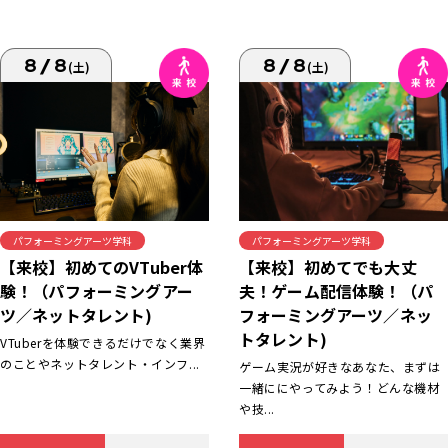
8/8
8/8
(土)
(土)
パフォーミングアーツ学科
パフォーミングアーツ学科
【来校】初めてでも大丈
【来校】初めてのVTuber体
夫！ゲーム配信体験！（パ
験！（パフォーミングアー
フォーミングアーツ／ネッ
ツ／ネットタレント)
トタレント)
VTuberを体験できるだけでなく業界
のことやネットタレント・インフ...
ゲーム実況が好きなあなた、まずは
一緒ににやってみよう！どんな機材
や技...