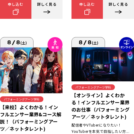
申し込む
詳しく見る
申し込む
詳しく見る
8/8
8/8
(土)
(土)
パフォーミングアーツ学科
【オンライン】よくわか
パフォーミングアーツ学科
る！インフルエンサー業界
【来校】よくわかる！イン
のお仕事（パフォーミング
フルエンサー業界&コース解
アーツ／ネットタレント)
説！（パフォーミングアー
配信者やVTuberになりたい！
ツ／ネットタレント)
YouTuberを本気で目指したい方...