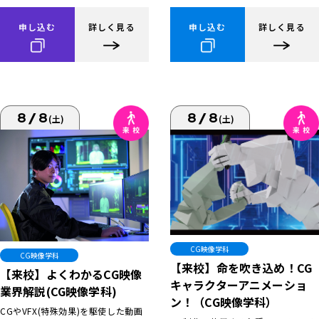
申し込む
詳しく見る
申し込む
詳しく見る
8/8
8/8
(土)
(土)
CG映像学科
CG映像学科
【来校】命を吹き込め！CG
【来校】よくわかるCG映像
キャラクターアニメーショ
業界解説(CG映像学科)
ン！（CG映像学科）
CGやVFX(特殊効果)を駆使した動画