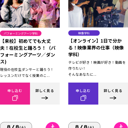
映像学科
パフォーミングアーツ学科
【オンライン】1日で分か
【来校】初めてでも大丈
る！映像業界の仕事（映像
夫！在校生と踊ろう！（パ
学科）
フォーミングアーツ／ダン
ス)
テレビが好き！映画が好き！動画を
作りたい！
現役の在校生ダンサーと踊ろう！
そんなあなたに...
レッスンだけでなく授業のこ...
申し込む
詳しく見る
申し込む
詳しく見る
8/8
8/8
(土)
(土)