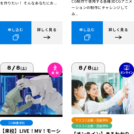
CG制作で使用する各種3DCGアニメ
を作りたい！ そんなあなたにお...
ーションの制作にチャレンジして
み...
申し込む
詳しく見る
申し込む
詳しく見る
8/8
8/8
(土)
(土)
マスコミ出版・芸能学科
CG映像学科
マスコミ出版・芸能学科
【来校】LIVE！MV！モーシ
【オンライン】まるわかり