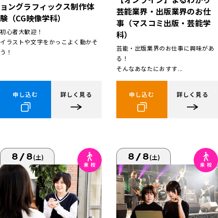
ョングラフィックス制作体
芸能業界・出版業界のお仕
験（CG映像学科）
事（マスコミ出版・芸能学
初心者大歓迎！
科）
イラストや文字をかっこよく動かそ
芸能・出版業界のお仕事に興味があ
う！
る！
そんなあなたにおすす...
申し込む
詳しく見る
申し込む
詳しく見る
8/8
8/8
(土)
(土)