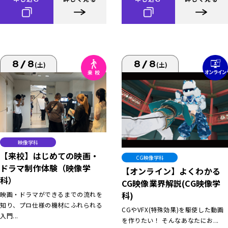
8/8
8/8
(土)
(土)
映像学科
【来校】はじめての映画・
CG映像学科
ドラマ制作体験（映像学
【オンライン】よくわかる
科）
CG映像業界解説(CG映像学
科)
映画・ドラマができるまでの流れを
知り、プロ仕様の機材にふれられる
CGやVFX(特殊効果)を駆使した動画
入門...
を作りたい！ そんなあなたにお...