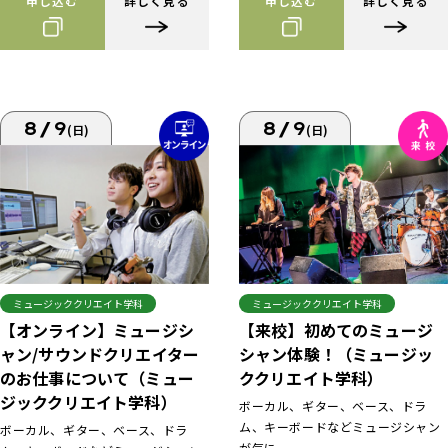
申し込む
詳しく見る
申し込む
詳しく見る
8/9
8/9
(日)
(日)
ミュージッククリエイト学科
ミュージッククリエイト学科
【来校】初めてのミュージ
【オンライン】ミュージシ
シャン体験！（ミュージッ
ャン/サウンドクリエイター
ククリエイト学科）
のお仕事について（ミュー
ジッククリエイト学科）
ボーカル、ギター、ベース、ドラ
ム、キーボードなどミュージシャン
ボーカル、ギター、ベース、ドラ
が気に...