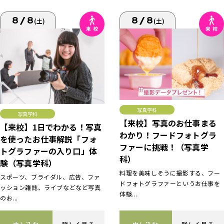
8/8
8/8
(土)
(土)
写真学科
写真学科
【来校】写真のお仕事まる
【来校】1日でわかる！写真
わかり！フードフォトグラ
を使ったお仕事解説「フォ
ファーに挑戦！（写真学
トグラファーの入り口」体
科）
験（写真学科）
料理を美味しそうに撮影する、フー
スポーツ、ブライダル、広告、ファ
ドフォトグラファーというお仕事を
ッション雑誌、ライブなどなど写真
体験...
のお...