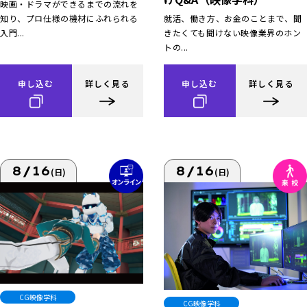
映画・ドラマができるまでの流れを
知り、プロ仕様の機材にふれられる
就活、働き方、お金のことまで、聞
入門...
きたくても聞けない映像業界のホン
トの...
申し込む
詳しく見る
申し込む
詳しく見る
8/16
8/16
(日)
(日)
CG映像学科
CG映像学科