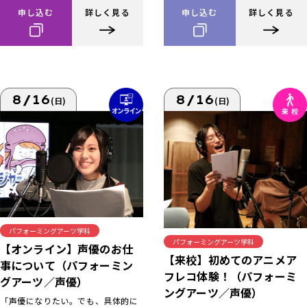
申し込む
詳しく見る
申し込む
詳しく見る
8/16
8/16
(日)
(日)
パフォーミングアーツ学科
パフォーミングアーツ学科
【オンライン】声優のお仕
【来校】初めてのアニメア
事について（パフォーミン
フレコ体験！（パフォーミ
グアーツ／声優）
ングアーツ／声優）
「声優になりたい。でも、具体的に