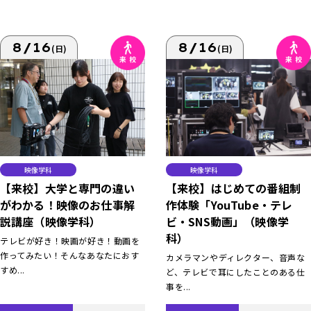
8/16
8/16
(日)
(日)
映像学科
映像学科
【来校】大学と専門の違い
【来校】はじめての番組制
がわかる！映像のお仕事解
作体験「YouTube・テレ
説講座（映像学科）
ビ・SNS動画」（映像学
科）
テレビが好き！映画が好き！動画を
作ってみたい！そんなあなたにおす
カメラマンやディレクター、音声な
すめ...
ど、テレビで耳にしたことのある仕
事を...