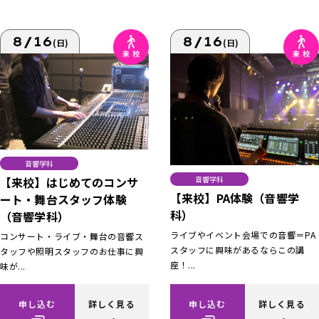
8/16
8/16
(日)
(日)
音響学科
【来校】はじめてのコンサ
音響学科
【来校】PA体験（音響学
ート・舞台スタッフ体験
科）
（音響学科）
ライブやイベント会場での音響＝PA
コンサート・ライブ・舞台の音響ス
スタッフに興味があるならこの講
タッフや照明スタッフのお仕事に興
座！...
味が...
申し込む
詳しく見る
申し込む
詳しく見る