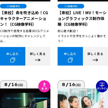
CG映像学科
CG映像学科
【来校】命を吹き込め！CG
【来校】LIVE！MV！モーシ
キャラクターアニメーショ
ョングラフィックス制作体
ン！（CG映像学科）
験（CG映像学科）
CG制作で使用する各種3DCGアニメ
初心者大歓迎！
ーションの制作にチャレンジして
イラストや文字をかっこよく動かそ
み...
う！
申し込む
詳しく見る
申し込む
詳しく見る
8/16
8/16
(日)
(日)