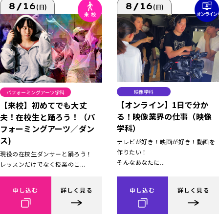
8/16
8/16
(日)
(日)
映像学科
パフォーミングアーツ学科
【オンライン】1日で分か
【来校】初めてでも大丈
る！映像業界の仕事（映像
夫！在校生と踊ろう！（パ
学科）
フォーミングアーツ／ダン
ス)
テレビが好き！映画が好き！動画を
作りたい！
現役の在校生ダンサーと踊ろう！
そんなあなたに...
レッスンだけでなく授業のこ...
申し込む
詳しく見る
申し込む
詳しく見る