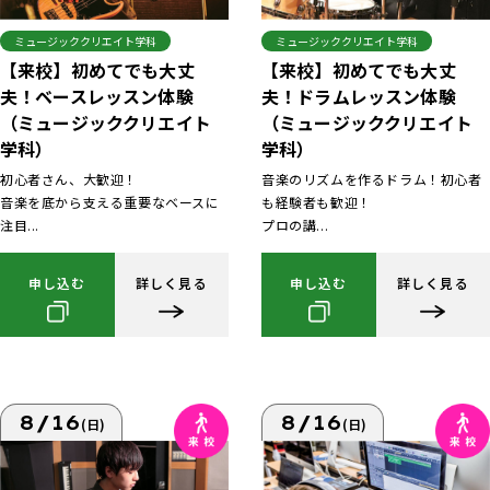
ミュージッククリエイト学科
ミュージッククリエイト学科
【来校】初めてでも大丈
【来校】初めてでも大丈
夫！ベースレッスン体験
夫！ドラムレッスン体験
（ミュージッククリエイト
（ミュージッククリエイト
学科）
学科）
初心者さん、大歓迎！
音楽のリズムを作るドラム！初心者
音楽を底から支える重要なベースに
も経験者も歓迎！
注目...
プロの講...
申し込む
詳しく見る
申し込む
詳しく見る
8/16
8/16
(日)
(日)