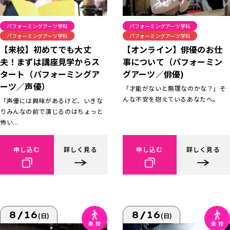
パフォーミングアーツ学科
パフォーミングアーツ学科
パフォーミングアーツ学科
パフォーミングアーツ学科
【来校】初めてでも大丈
【オンライン】俳優のお仕
夫！まずは講座見学からス
事について（パフォーミン
タート（パフォーミングア
グアーツ／俳優)
ーツ／声優）
「才能がないと無理なのかな？」そ
んな不安を抱えているあなたへ。
「声優には興味があるけど、いきな
りみんなの前で演じるのはちょっと
怖い...
申し込む
詳しく見る
申し込む
詳しく見る
8/16
8/16
(日)
(日)