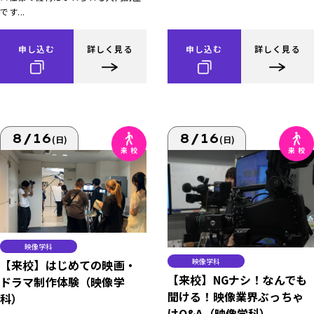
です...
申し込む
詳しく見る
申し込む
詳しく見る
8/16
8/16
(日)
(日)
映像学科
映像学科
【来校】はじめての映画・
【来校】NGナシ！なんでも
ドラマ制作体験（映像学
聞ける！映像業界ぶっちゃ
科）
けQ&A（映像学科）