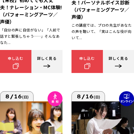
【来校】初めてでも大丈
夫！パーソナルボイス診断
夫！ナレーション・MC体験!
（パフォーミングアーツ／
（パフォーミングアーツ／
声優）
声優）
この講座では、プロの先生があなた
「自分の声に自信がない」「人前で
の声を聴いて、「実はこんな役が向
話すと緊張しちゃう……」そんなあ
いて...
なた...
申し込む
詳しく見る
申し込む
詳しく見る
8/16
8/16
(日)
(日)