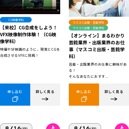
CG映像学科
マスコミ出版・芸能学科
【来校】CG合成をしよう！
マスコミ出版・芸能学科
VFX映像制作体験！（CG映
【オンライン】まるわかり
像学科）
芸能業界・出版業界のお仕
事（マスコミ出版・芸能学
特撮やSF映画のように、現実とCGを
合成させるVFXに挑戦！
科）
芸能・出版業界のお仕事に興味があ
る！
そんなあなたにおすす...
申し込む
詳しく見る
申し込む
詳しく見る
8/16
8/16
(日)
(日)