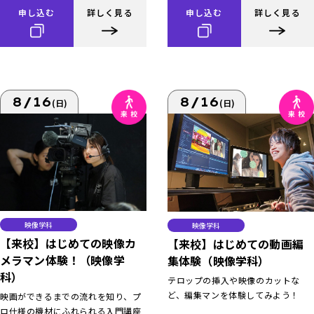
申し込む
詳しく見る
申し込む
詳しく見る
8/16
8/16
(日)
(日)
映像学科
映像学科
【来校】はじめての映像カ
【来校】はじめての動画編
メラマン体験！（映像学
集体験（映像学科）
科）
テロップの挿入や映像のカットな
ど、編集マンを体験してみよう！
映画ができるまでの流れを知り、プ
ロ仕様の機材にふれられる入門講座