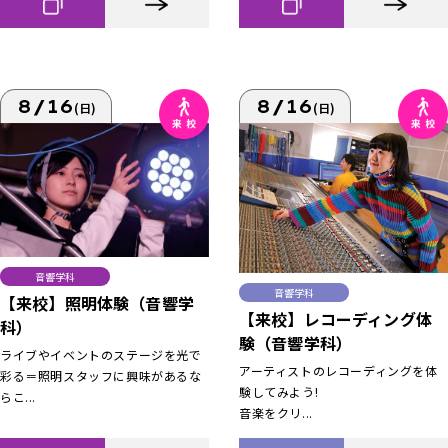
8/16
8/16
(日)
(日)
音響学科
音響学科
【来校】照明体験（音響学
【来校】レコーディング体
科）
験（音響学科）
ライブやイベントのステージを光で
アーティストのレコーディングを体
彩る＝照明スタッフに興味があるな
験してみよう!
らこ...
音楽をクリ...