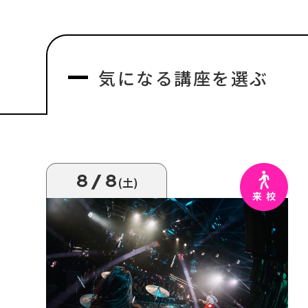
気になる
講座を選ぶ
8/8
(土)