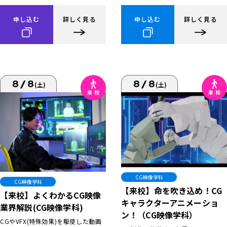
申し込む
詳しく見る
申し込む
詳しく見る
8/8
8/8
(土)
(土)
CG映像学科
CG映像学科
【来校】命を吹き込め！CG
【来校】よくわかるCG映像
キャラクターアニメーショ
業界解説(CG映像学科)
ン！（CG映像学科）
CGやVFX(特殊効果)を駆使した動画