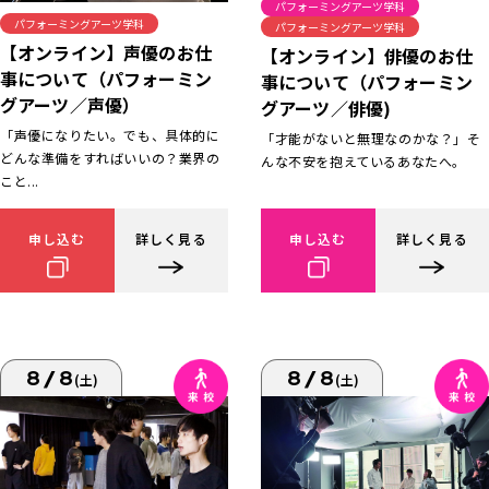
パフォーミングアーツ学科
パフォーミングアーツ学科
パフォーミングアーツ学科
【オンライン】声優のお仕
【オンライン】俳優のお仕
事について（パフォーミン
事について（パフォーミン
グアーツ／声優）
グアーツ／俳優)
「声優になりたい。でも、具体的に
「才能がないと無理なのかな？」そ
どんな準備をすればいいの？業界の
んな不安を抱えているあなたへ。
こと...
申し込む
詳しく見る
申し込む
詳しく見る
8/8
8/8
(土)
(土)