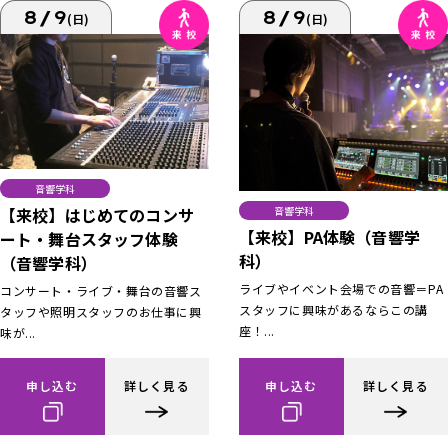
8/9
8/9
(日)
(日)
音響学科
【来校】はじめてのコンサ
音響学科
【来校】PA体験（音響学
ート・舞台スタッフ体験
科）
（音響学科）
ライブやイベント会場での音響＝PA
コンサート・ライブ・舞台の音響ス
スタッフに興味があるならこの講
タッフや照明スタッフのお仕事に興
座！...
味が...
申し込む
詳しく見る
申し込む
詳しく見る