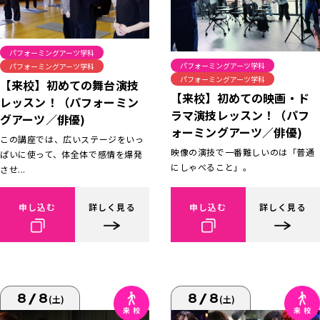
パフォーミングアーツ学科
パフォーミングアーツ学科
パフォーミングアーツ学科
パフォーミングアーツ学科
【来校】初めての舞台演技
【来校】初めての映画・ド
レッスン！（パフォーミン
ラマ演技レッスン！（パフ
グアーツ／俳優)
ォーミングアーツ／俳優)
この講座では、広いステージをいっ
映像の演技で一番難しいのは「普通
ぱいに使って、体全体で感情を爆発
にしゃべること」。
させ...
申し込む
詳しく見る
申し込む
詳しく見る
8/8
8/8
(土)
(土)