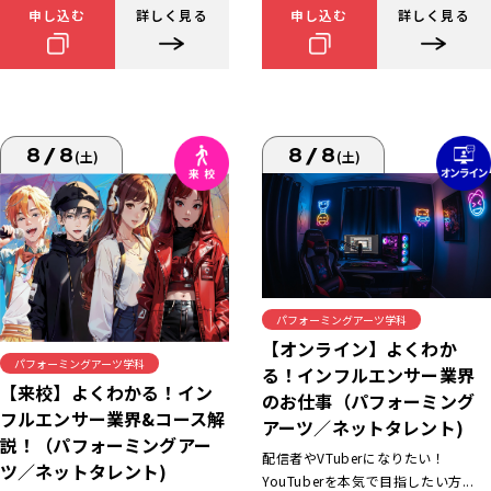
申し込む
詳しく見る
申し込む
詳しく見る
8/8
8/8
(土)
(土)
パフォーミングアーツ学科
【オンライン】よくわか
パフォーミングアーツ学科
る！インフルエンサー業界
【来校】よくわかる！イン
のお仕事（パフォーミング
フルエンサー業界&コース解
アーツ／ネットタレント)
説！（パフォーミングアー
配信者やVTuberになりたい！
ツ／ネットタレント)
YouTuberを本気で目指したい方...