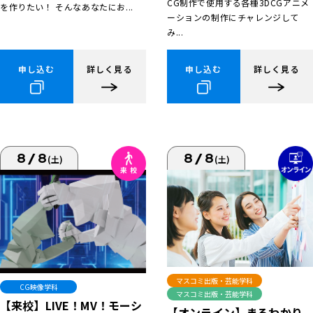
CG制作で使用する各種3DCGアニメ
を作りたい！ そんなあなたにお...
ーションの制作にチャレンジして
み...
申し込む
詳しく見る
申し込む
詳しく見る
8/8
8/8
(土)
(土)
マスコミ出版・芸能学科
CG映像学科
マスコミ出版・芸能学科
【来校】LIVE！MV！モーシ
【オンライン】まるわかり