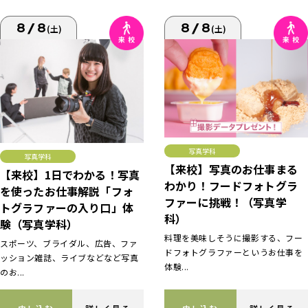
8/8
8/8
(土)
(土)
写真学科
写真学科
【来校】写真のお仕事まる
【来校】1日でわかる！写真
わかり！フードフォトグラ
を使ったお仕事解説「フォ
ファーに挑戦！（写真学
トグラファーの入り口」体
科）
験（写真学科）
料理を美味しそうに撮影する、フー
スポーツ、ブライダル、広告、ファ
ドフォトグラファーというお仕事を
ッション雑誌、ライブなどなど写真
体験...
のお...