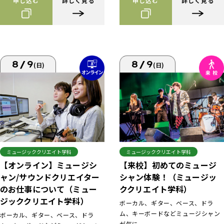
申し込む
詳しく見る
申し込む
詳しく見る
8/9
8/9
(日)
(日)
ミュージッククリエイト学科
ミュージッククリエイト学科
【来校】初めてのミュージ
【オンライン】ミュージシ
シャン体験！（ミュージッ
ャン/サウンドクリエイター
ククリエイト学科）
のお仕事について（ミュー
ジッククリエイト学科）
ボーカル、ギター、ベース、ドラ
ム、キーボードなどミュージシャン
ボーカル、ギター、ベース、ドラ
が気に...