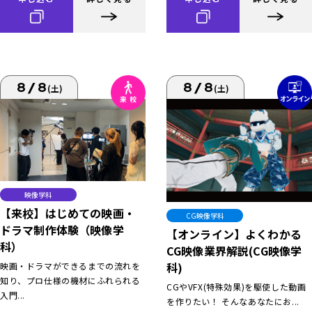
8/8
8/8
(土)
(土)
映像学科
【来校】はじめての映画・
CG映像学科
ドラマ制作体験（映像学
【オンライン】よくわかる
科）
CG映像業界解説(CG映像学
科)
映画・ドラマができるまでの流れを
知り、プロ仕様の機材にふれられる
CGやVFX(特殊効果)を駆使した動画
入門...
を作りたい！ そんなあなたにお...