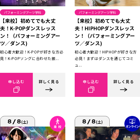
パフォーミングアーツ学科
パフォーミングアーツ学科
【来校】初めてでも大丈
【来校】初めてでも大丈
夫！K-POPダンスレッス
夫！HIPHOPダンスレッス
ン！（パフォーミングアー
ン！（パフォーミングアー
ツ／ダンス)
ツ／ダンス)
初心者大歓迎！K-POPが好きな方必
初心者大歓迎！HIPHOPが好きな方
見！K-POPソングに合わせた振...
必見！まずはダンスを通じてコミ
ュ...
申し込む
詳しく見る
申し込む
詳しく見る
8/8
8/8
(土)
(土)