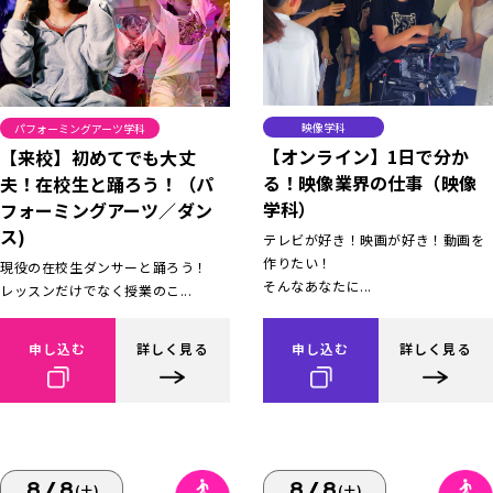
映像学科
パフォーミングアーツ学科
【オンライン】1日で分か
【来校】初めてでも大丈
る！映像業界の仕事（映像
夫！在校生と踊ろう！（パ
学科）
フォーミングアーツ／ダン
ス)
テレビが好き！映画が好き！動画を
作りたい！
現役の在校生ダンサーと踊ろう！
そんなあなたに...
レッスンだけでなく授業のこ...
申し込む
詳しく見る
申し込む
詳しく見る
8/8
8/8
(土)
(土)