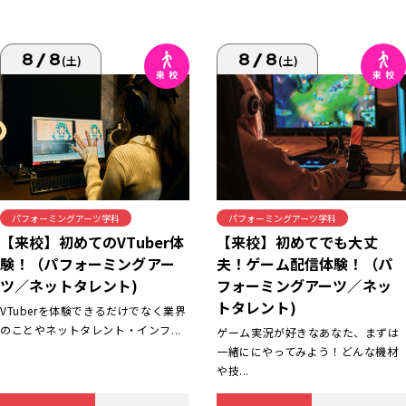
8/8
8/8
(土)
(土)
パフォーミングアーツ学科
パフォーミングアーツ学科
【来校】初めてでも大丈
【来校】初めてのVTuber体
夫！ゲーム配信体験！（パ
験！（パフォーミングアー
フォーミングアーツ／ネッ
ツ／ネットタレント)
トタレント)
VTuberを体験できるだけでなく業界
のことやネットタレント・インフ...
ゲーム実況が好きなあなた、まずは
一緒ににやってみよう！どんな機材
や技...