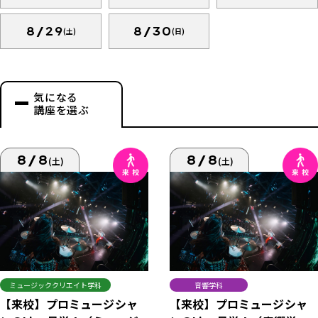
8/29
8/30
(土)
(日)
気になる
講座を選ぶ
8/8
8/8
(土)
(土)
ミュージッククリエイト学科
音響学科
【来校】プロミュージシャ
【来校】プロミュージシャ