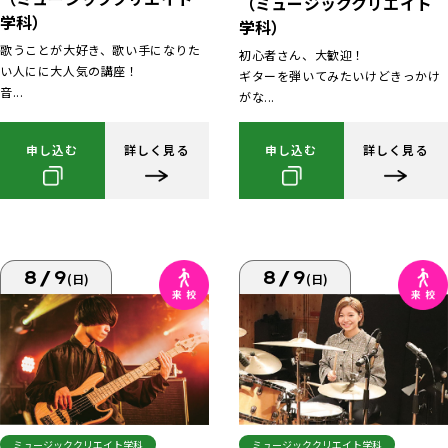
（ミュージッククリエイト
学科）
学科）
歌うことが大好き、歌い手になりた
初心者さん、大歓迎！
い人にに大人気の講座！
ギターを弾いてみたいけどきっかけ
音...
がな...
申し込む
詳しく見る
申し込む
詳しく見る
8/9
8/9
(日)
(日)
ミュージッククリエイト学科
ミュージッククリエイト学科