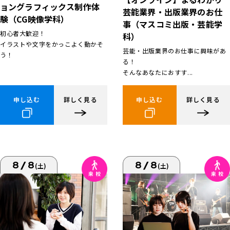
ョングラフィックス制作体
芸能業界・出版業界のお仕
験（CG映像学科）
事（マスコミ出版・芸能学
初心者大歓迎！
科）
イラストや文字をかっこよく動かそ
芸能・出版業界のお仕事に興味があ
う！
る！
そんなあなたにおすす...
申し込む
詳しく見る
申し込む
詳しく見る
8/8
8/8
(土)
(土)