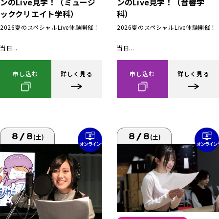
ンのLive見学！（ミュージ
ンのLive見学！（音響学
ッククリエイト学科）
科）
2026夏のスペシャルLive体験開催！
2026夏のスペシャルLive体験開催！
当日...
当日...
申し込む
詳しく見る
申し込む
詳しく見る
8/8
8/8
(土)
(土)