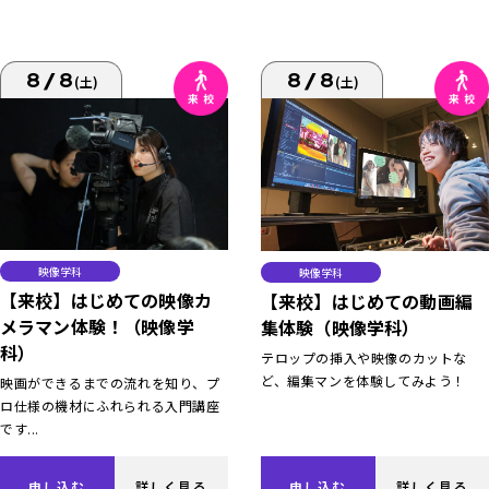
8/8
8/8
(土)
(土)
映像学科
映像学科
【来校】はじめての映像カ
【来校】はじめての動画編
メラマン体験！（映像学
集体験（映像学科）
科）
テロップの挿入や映像のカットな
ど、編集マンを体験してみよう！
映画ができるまでの流れを知り、プ
ロ仕様の機材にふれられる入門講座
です...
申し込む
詳しく見る
申し込む
詳しく見る