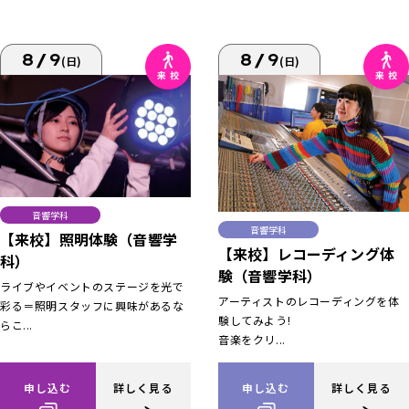
8/9
8/9
(日)
(日)
音響学科
音響学科
【来校】照明体験（音響学
【来校】レコーディング体
科）
験（音響学科）
ライブやイベントのステージを光で
アーティストのレコーディングを体
彩る＝照明スタッフに興味があるな
験してみよう!
らこ...
音楽をクリ...
申し込む
詳しく見る
申し込む
詳しく見る