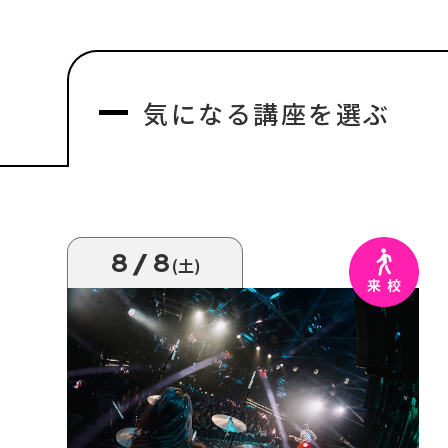
気になる
講座を選ぶ
8/8
(土)