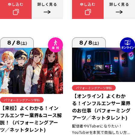
申し込む
詳しく見る
申し込む
詳しく見る
8/8
8/8
(土)
(土)
パフォーミングアーツ学科
【オンライン】よくわか
パフォーミングアーツ学科
る！インフルエンサー業界
【来校】よくわかる！イン
のお仕事（パフォーミング
フルエンサー業界&コース解
アーツ／ネットタレント)
説！（パフォーミングアー
配信者やVTuberになりたい！
ツ／ネットタレント)
YouTuberを本気で目指したい方...