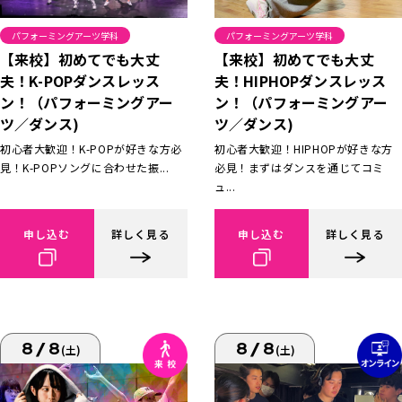
パフォーミングアーツ学科
パフォーミングアーツ学科
【来校】初めてでも大丈
【来校】初めてでも大丈
夫！K-POPダンスレッス
夫！HIPHOPダンスレッス
ン！（パフォーミングアー
ン！（パフォーミングアー
ツ／ダンス)
ツ／ダンス)
初心者大歓迎！K-POPが好きな方必
初心者大歓迎！HIPHOPが好きな方
見！K-POPソングに合わせた振...
必見！まずはダンスを通じてコミ
ュ...
申し込む
詳しく見る
申し込む
詳しく見る
8/8
8/8
(土)
(土)