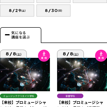
8/29
8/30
(土)
(日)
気になる
講座を選ぶ
8/8
8/8
(土)
(土)
ミュージッククリエイト学科
音響学科
【来校】プロミュージシャ
【来校】プロミュージシャ