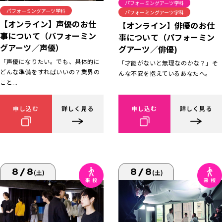
パフォーミングアーツ学科
パフォーミングアーツ学科
パフォーミングアーツ学科
【オンライン】声優のお仕
【オンライン】俳優のお仕
事について（パフォーミン
事について（パフォーミン
グアーツ／声優）
グアーツ／俳優)
「声優になりたい。でも、具体的に
「才能がないと無理なのかな？」そ
どんな準備をすればいいの？業界の
んな不安を抱えているあなたへ。
こと...
申し込む
詳しく見る
申し込む
詳しく見る
8/8
8/8
(土)
(土)