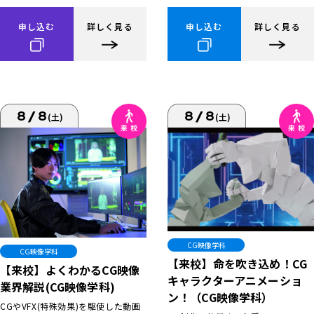
申し込む
詳しく見る
申し込む
詳しく見る
8/8
8/8
(土)
(土)
CG映像学科
CG映像学科
【来校】命を吹き込め！CG
【来校】よくわかるCG映像
キャラクターアニメーショ
業界解説(CG映像学科)
ン！（CG映像学科）
CGやVFX(特殊効果)を駆使した動画