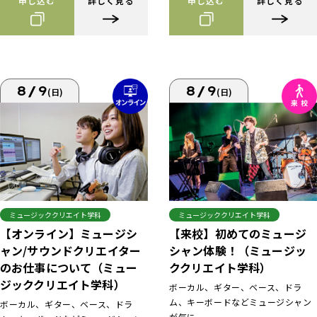
申し込む
詳しく見る
申し込む
詳しく見る
8/9
8/9
(日)
(日)
ミュージッククリエイト学科
ミュージッククリエイト学科
【来校】初めてのミュージ
【オンライン】ミュージシ
シャン体験！（ミュージッ
ャン/サウンドクリエイター
ククリエイト学科）
のお仕事について（ミュー
ジッククリエイト学科）
ボーカル、ギター、ベース、ドラ
ム、キーボードなどミュージシャン
ボーカル、ギター、ベース、ドラ
が気に...