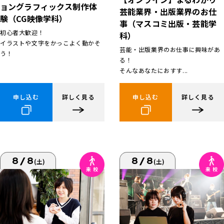
ョングラフィックス制作体
芸能業界・出版業界のお仕
験（CG映像学科）
事（マスコミ出版・芸能学
初心者大歓迎！
科）
イラストや文字をかっこよく動かそ
芸能・出版業界のお仕事に興味があ
う！
る！
そんなあなたにおすす...
申し込む
詳しく見る
申し込む
詳しく見る
8/8
8/8
(土)
(土)