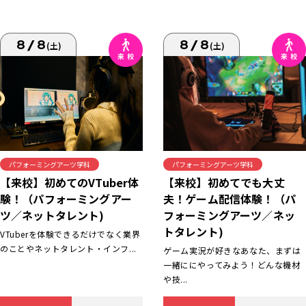
8/8
8/8
(土)
(土)
パフォーミングアーツ学科
パフォーミングアーツ学科
【来校】初めてでも大丈
【来校】初めてのVTuber体
夫！ゲーム配信体験！（パ
験！（パフォーミングアー
フォーミングアーツ／ネッ
ツ／ネットタレント)
トタレント)
VTuberを体験できるだけでなく業界
のことやネットタレント・インフ...
ゲーム実況が好きなあなた、まずは
一緒ににやってみよう！どんな機材
や技...