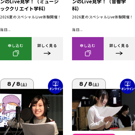
ンのLive見学！（ミュージ
ンのLive見学！（音響学
ッククリエイト学科）
科）
2026夏のスペシャルLive体験開催！
2026夏のスペシャルLive体験開催！
当日...
当日...
申し込む
詳しく見る
申し込む
詳しく見る
8/8
8/8
(土)
(土)