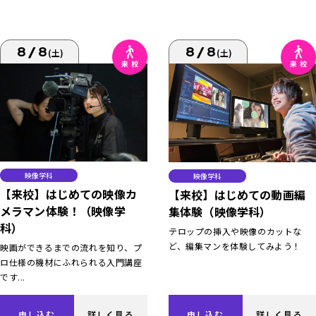
8/8
8/8
(土)
(土)
映像学科
映像学科
【来校】はじめての映像カ
【来校】はじめての動画編
メラマン体験！（映像学
集体験（映像学科）
科）
テロップの挿入や映像のカットな
ど、編集マンを体験してみよう！
映画ができるまでの流れを知り、プ
ロ仕様の機材にふれられる入門講座
です...
申し込む
詳しく見る
申し込む
詳しく見る