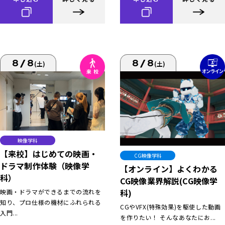
8/8
8/8
(土)
(土)
映像学科
【来校】はじめての映画・
CG映像学科
ドラマ制作体験（映像学
【オンライン】よくわかる
科）
CG映像業界解説(CG映像学
科)
映画・ドラマができるまでの流れを
知り、プロ仕様の機材にふれられる
CGやVFX(特殊効果)を駆使した動画
入門...
を作りたい！ そんなあなたにお...