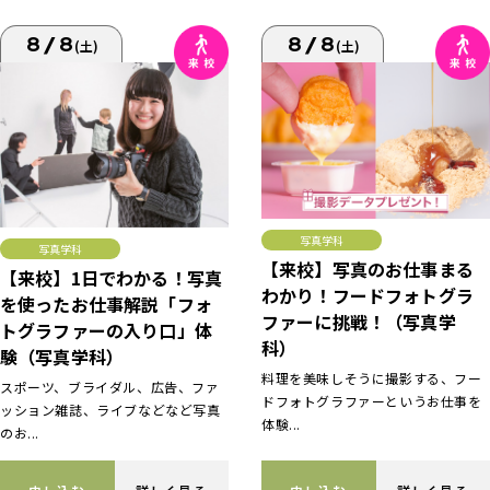
8/8
8/8
(土)
(土)
写真学科
写真学科
【来校】写真のお仕事まる
【来校】1日でわかる！写真
わかり！フードフォトグラ
を使ったお仕事解説「フォ
ファーに挑戦！（写真学
トグラファーの入り口」体
科）
験（写真学科）
料理を美味しそうに撮影する、フー
スポーツ、ブライダル、広告、ファ
ドフォトグラファーというお仕事を
ッション雑誌、ライブなどなど写真
体験...
のお...