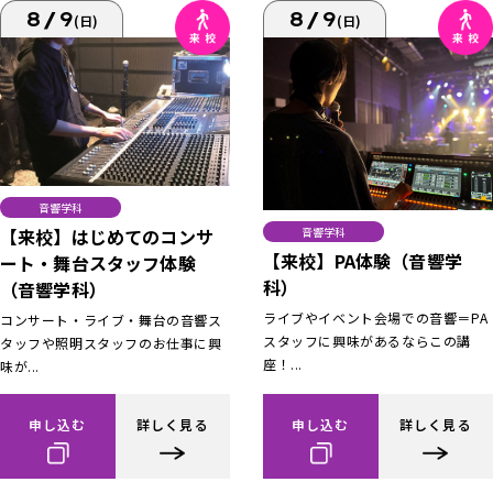
8/9
8/9
(日)
(日)
音響学科
【来校】はじめてのコンサ
音響学科
【来校】PA体験（音響学
ート・舞台スタッフ体験
科）
（音響学科）
ライブやイベント会場での音響＝PA
コンサート・ライブ・舞台の音響ス
スタッフに興味があるならこの講
タッフや照明スタッフのお仕事に興
座！...
味が...
申し込む
詳しく見る
申し込む
詳しく見る