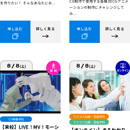
CG制作で使用する各種3DCGアニメ
を作りたい！ そんなあなたにお...
ーションの制作にチャレンジして
み...
申し込む
詳しく見る
申し込む
詳しく見る
8/8
8/8
(土)
(土)
マスコミ出版・芸能学科
CG映像学科
マスコミ出版・芸能学科
【来校】LIVE！MV！モーシ
【オンライン】まるわかり