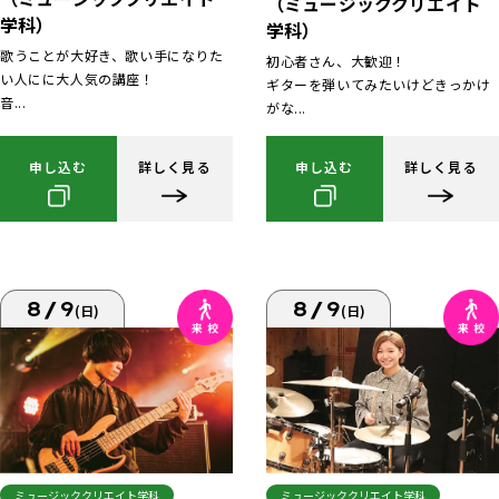
（ミュージッククリエイト
学科）
学科）
歌うことが大好き、歌い手になりた
初心者さん、大歓迎！
い人にに大人気の講座！
ギターを弾いてみたいけどきっかけ
音...
がな...
申し込む
詳しく見る
申し込む
詳しく見る
8/9
8/9
(日)
(日)
ミュージッククリエイト学科
ミュージッククリエイト学科