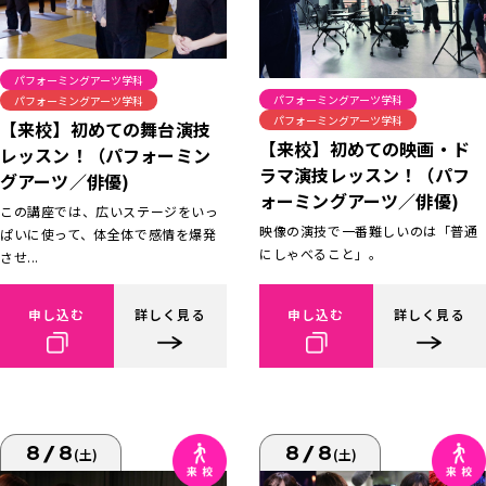
パフォーミングアーツ学科
パフォーミングアーツ学科
パフォーミングアーツ学科
パフォーミングアーツ学科
【来校】初めての舞台演技
【来校】初めての映画・ド
レッスン！（パフォーミン
ラマ演技レッスン！（パフ
グアーツ／俳優)
ォーミングアーツ／俳優)
この講座では、広いステージをいっ
映像の演技で一番難しいのは「普通
ぱいに使って、体全体で感情を爆発
にしゃべること」。
させ...
申し込む
詳しく見る
申し込む
詳しく見る
8/8
8/8
(土)
(土)