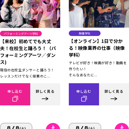
映像学科
パフォーミングアーツ学科
【オンライン】1日で分か
【来校】初めてでも大丈
る！映像業界の仕事（映像
夫！在校生と踊ろう！（パ
学科）
フォーミングアーツ／ダン
ス)
テレビが好き！映画が好き！動画を
作りたい！
現役の在校生ダンサーと踊ろう！
そんなあなたに...
レッスンだけでなく授業のこ...
申し込む
詳しく見る
申し込む
詳しく見る
8/8
8/8
(土)
(土)