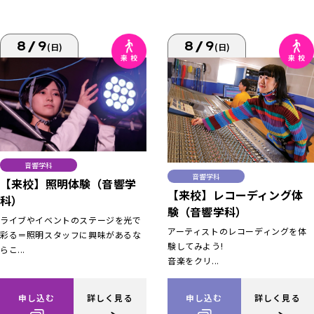
8/9
8/9
(日)
(日)
音響学科
音響学科
【来校】照明体験（音響学
【来校】レコーディング体
科）
験（音響学科）
ライブやイベントのステージを光で
アーティストのレコーディングを体
彩る＝照明スタッフに興味があるな
験してみよう!
らこ...
音楽をクリ...
申し込む
詳しく見る
申し込む
詳しく見る