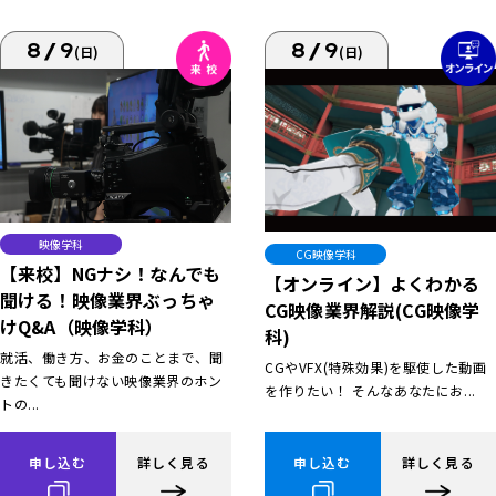
8/9
8/9
(日)
(日)
映像学科
CG映像学科
【来校】NGナシ！なんでも
【オンライン】よくわかる
聞ける！映像業界ぶっちゃ
CG映像業界解説(CG映像学
けQ&A（映像学科）
科)
就活、働き方、お金のことまで、聞
CGやVFX(特殊効果)を駆使した動画
きたくても聞けない映像業界のホン
を作りたい！ そんなあなたにお...
トの...
申し込む
詳しく見る
申し込む
詳しく見る