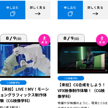
申し込む
詳しく見る
申し込む
詳しく見る
8/9
8/9
(日)
(日)
CG映像学科
CG映像学科
【来校】CG合成をしよう！
【来校】LIVE！MV！モーシ
VFX映像制作体験！（CG映
ョングラフィックス制作体
像学科）
験（CG映像学科）
特撮やSF映画のように、現実とCGを
初心者大歓迎！
合成させるVFXに挑戦！