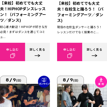
【来校】初めてでも大丈
【来校】初めてでも大丈
夫！HIPHOPダンスレッス
夫！在校生と踊ろう！（パ
ン！（パフォーミングアー
フォーミングアーツ／ダン
ツ／ダンス)
ス)
初心者大歓迎！HIPHOPが好きな方
現役の在校生ダンサーと踊ろう！
必見！まずはダンスを通じてコミ
レッスンだけでなく授業のこ...
ュ...
申し込む
詳しく見る
申し込む
詳しく見る
8/9
8/9
(日)
(日)