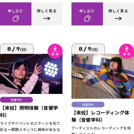
申し込む
詳しく見る
申し込む
詳しく見る
8/9
8/9
(日)
(日)
音響学科
音響学科
【来校】照明体験（音響学
【来校】レコーディング体
科）
験（音響学科）
ライブやイベントのステージを光で
アーティストのレコーディングを体
彩る＝照明スタッフに興味があるな