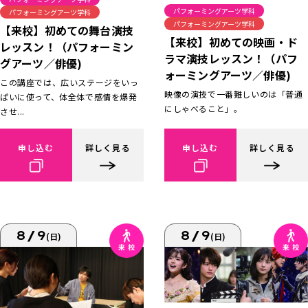
パフォーミングアーツ学科
パフォーミングアーツ学科
パフォーミングアーツ学科
【来校】初めての舞台演技
【来校】初めての映画・ド
レッスン！（パフォーミン
ラマ演技レッスン！（パフ
グアーツ／俳優)
ォーミングアーツ／俳優)
この講座では、広いステージをいっ
映像の演技で一番難しいのは「普通
ぱいに使って、体全体で感情を爆発
にしゃべること」。
させ...
申し込む
詳しく見る
申し込む
詳しく見る
8/9
8/9
(日)
(日)