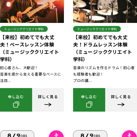
ミュージッククリエイト学科
ミュージッククリエイト学科
【来校】初めてでも大丈
【来校】初めてでも大丈
夫！ベースレッスン体験
夫！ドラムレッスン体験
（ミュージッククリエイト
（ミュージッククリエイト
学科）
学科）
初心者さん、大歓迎！
音楽のリズムを作るドラム！初心者
音楽を底から支える重要なベースに
も経験者も歓迎！
注目...
プロの講...
申し込む
詳しく見る
申し込む
詳しく見る
8/9
8/9
(日)
(日)