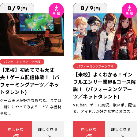
8/9
8/9
(日)
(日)
パフォーミングアーツ学科
パフォーミングアーツ学科
【来校】初めてでも大丈
【来校】よくわかる！イン
夫！ゲーム配信体験！（パ
フルエンサー業界&コース解
フォーミングアーツ／ネッ
説！（パフォーミングアー
トタレント)
ツ／ネットタレント)
ゲーム実況が好きなあなた、まずは
VTuber、ゲーム実況、歌い手、配信
一緒ににやってみよう！どんな機材
者、アイドルが好きな方にオスス...
や技...
申し込む
詳しく見る
申し込む
詳しく見る