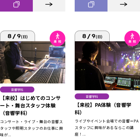
8/9
8/9
(日)
(日)
音響学科
【来校】はじめてのコンサ
音響学科
【来校】PA体験（音響学
ート・舞台スタッフ体験
科）
（音響学科）
ライブやイベント会場での音響＝PA
コンサート・ライブ・舞台の音響ス
スタッフに興味があるならこの講
タッフや照明スタッフのお仕事に興
座！...
味が...