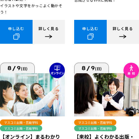
イラストや文字をかっこよく動かそ
う！
申し込む
詳しく見る
申し込む
詳しく見る
8/9
8/9
(日)
(日)
マスコミ出版・芸能学科
マスコミ出版・芸能学科
マスコミ出版・芸能学科
マスコミ出版・芸能学科
【来校】よくわかる出版・
【オンライン】まるわかり