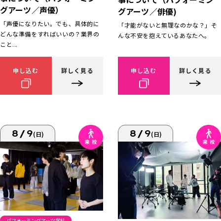
グアーツ／声優）
グアーツ／俳優)
「声優になりたい。でも、具体的に
「才能がないと無理なのかな？」そ
どんな準備をすればいいの？業界の
んな不安を抱えているあなたへ。
こと...
申し込む
詳しく見る
申し込む
詳しく見る
8/9
8/9
(日)
(日)
パフォーミングアーツ学科