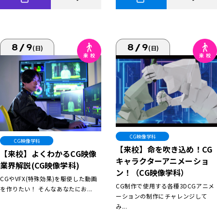
8/9
8/9
(日)
(日)
CG映像学科
CG映像学科
【来校】命を吹き込め！CG
【来校】よくわかるCG映像
キャラクターアニメーショ
業界解説(CG映像学科)
ン！（CG映像学科）
CGやVFX(特殊効果)を駆使した動画
CG制作で使用する各種3DCGアニメ
を作りたい！ そんなあなたにお...
ーションの制作にチャレンジして
み...