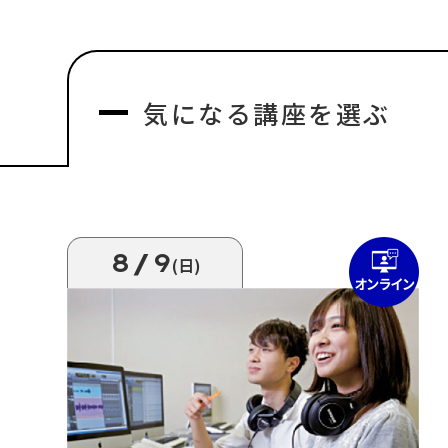
気になる
講座を選ぶ
8/9
(日)