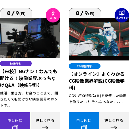
8/9
8/9
(日)
(日)
映像学科
CG映像学科
【来校】NGナシ！なんでも
【オンライン】よくわかる
聞ける！映像業界ぶっちゃ
CG映像業界解説(CG映像学
けQ&A（映像学科）
科)
就活、働き方、お金のことまで、聞
CGやVFX(特殊効果)を駆使した動画
きたくても聞けない映像業界のホン
を作りたい！ そんなあなたにお...
トの...
申し込む
詳しく見る
申し込む
詳しく見る