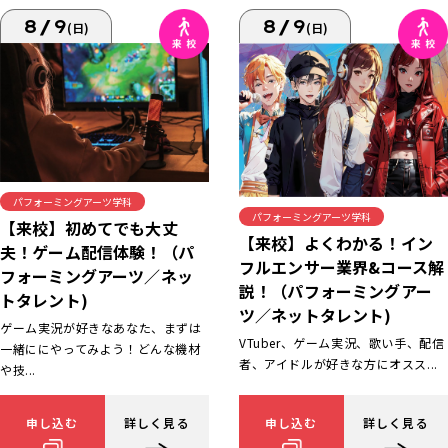
8/9
8/9
(日)
(日)
パフォーミングアーツ学科
パフォーミングアーツ学科
【来校】初めてでも大丈
【来校】よくわかる！イン
夫！ゲーム配信体験！（パ
フルエンサー業界&コース解
フォーミングアーツ／ネッ
説！（パフォーミングアー
トタレント)
ツ／ネットタレント)
ゲーム実況が好きなあなた、まずは
VTuber、ゲーム実況、歌い手、配信
一緒ににやってみよう！どんな機材
者、アイドルが好きな方にオスス...
や技...
申し込む
詳しく見る
申し込む
詳しく見る