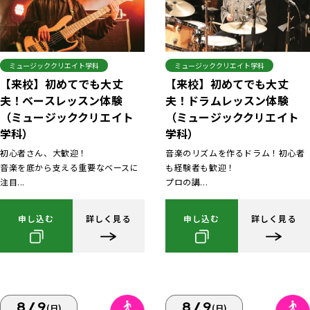
ミュージッククリエイト学科
ミュージッククリエイト学科
【来校】初めてでも大丈
【来校】初めてでも大丈
夫！ベースレッスン体験
夫！ドラムレッスン体験
（ミュージッククリエイト
（ミュージッククリエイト
学科）
学科）
初心者さん、大歓迎！
音楽のリズムを作るドラム！初心者
音楽を底から支える重要なベースに
も経験者も歓迎！
注目...
プロの講...
申し込む
詳しく見る
申し込む
詳しく見る
8/9
8/9
(日)
(日)