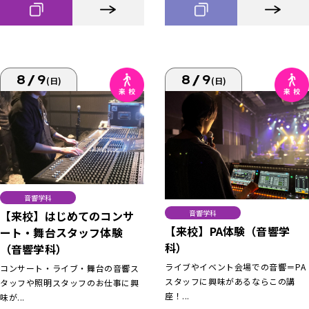
8/9
8/9
(日)
(日)
音響学科
【来校】はじめてのコンサ
音響学科
【来校】PA体験（音響学
ート・舞台スタッフ体験
科）
（音響学科）
ライブやイベント会場での音響＝PA
コンサート・ライブ・舞台の音響ス
スタッフに興味があるならこの講
タッフや照明スタッフのお仕事に興
座！...
味が...