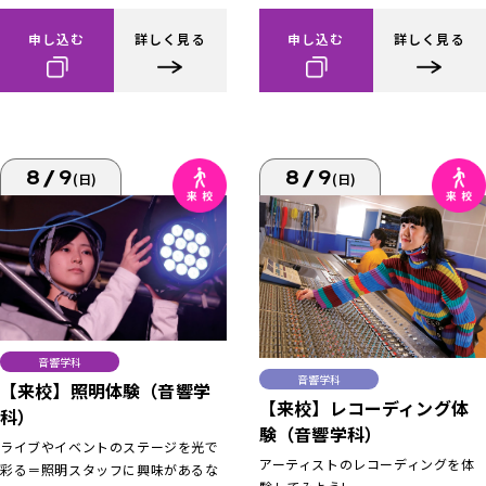
申し込む
詳しく見る
申し込む
詳しく見る
8/9
8/9
(日)
(日)
音響学科
音響学科
【来校】照明体験（音響学
【来校】レコーディング体
科）
験（音響学科）
ライブやイベントのステージを光で
アーティストのレコーディングを体
彩る＝照明スタッフに興味があるな