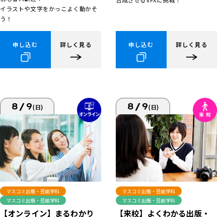
イラストや文字をかっこよく動かそ
う！
申し込む
詳しく見る
申し込む
詳しく見る
8/9
8/9
(日)
(日)
マスコミ出版・芸能学科
マスコミ出版・芸能学科
マスコミ出版・芸能学科
マスコミ出版・芸能学科
【来校】よくわかる出版・
【オンライン】まるわかり