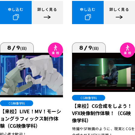
申し込む
詳しく見る
申し込む
詳しく見る
8/9
8/9
(日)
(日)
CG映像学科
CG映像学科
【来校】CG合成をしよう！
【来校】LIVE！MV！モーシ
VFX映像制作体験！（CG映
ョングラフィックス制作体
像学科）
験（CG映像学科）
特撮やSF映画のように、現実とCGを
初心者大歓迎！
合成させるVFXに挑戦！