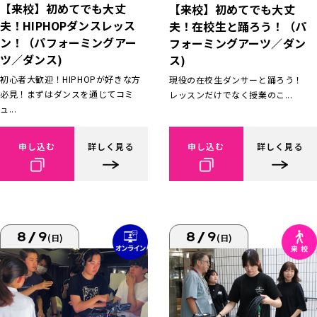
【来校】初めてでも大丈
【来校】初めてでも大丈
夫！HIPHOPダンスレッス
夫！在校生と踊ろう！（パ
ン！（パフォーミングアー
フォーミングアーツ／ダン
ツ／ダンス)
ス)
初心者大歓迎！HIPHOPが好きな方
現役の在校生ダンサーと踊ろう！
必見！まずはダンスを通じてコミ
レッスンだけでなく授業のこ...
ュ...
申し込む
詳しく見る
申し込む
詳しく見る
8/9
8/9
(日)
(日)