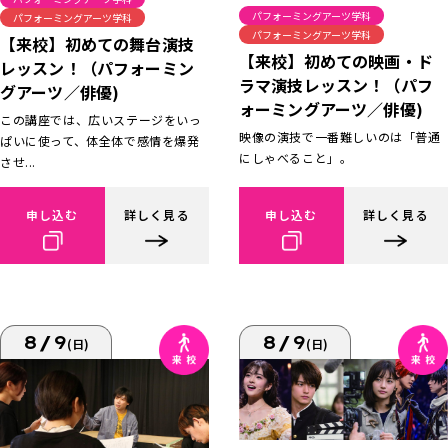
パフォーミングアーツ学科
パフォーミングアーツ学科
パフォーミングアーツ学科
【来校】初めての舞台演技
【来校】初めての映画・ド
レッスン！（パフォーミン
ラマ演技レッスン！（パフ
グアーツ／俳優)
ォーミングアーツ／俳優)
この講座では、広いステージをいっ
映像の演技で一番難しいのは「普通
ぱいに使って、体全体で感情を爆発
にしゃべること」。
させ...
申し込む
詳しく見る
申し込む
詳しく見る
8/9
8/9
(日)
(日)