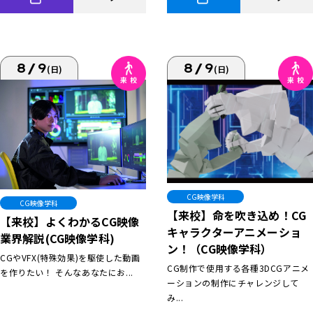
8/9
8/9
(日)
(日)
CG映像学科
CG映像学科
【来校】命を吹き込め！CG
【来校】よくわかるCG映像
キャラクターアニメーショ
業界解説(CG映像学科)
ン！（CG映像学科）
CGやVFX(特殊効果)を駆使した動画
CG制作で使用する各種3DCGアニメ
を作りたい！ そんなあなたにお...
ーションの制作にチャレンジして
み...