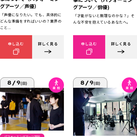
グアーツ／声優）
グアーツ／俳優)
「声優になりたい。でも、具体的に
「才能がないと無理なのかな？」そ
どんな準備をすればいいの？業界の
んな不安を抱えているあなたへ。
こと...
申し込む
詳しく見る
申し込む
詳しく見る
8/9
8/9
(日)
(日)
パフォーミングアーツ学科