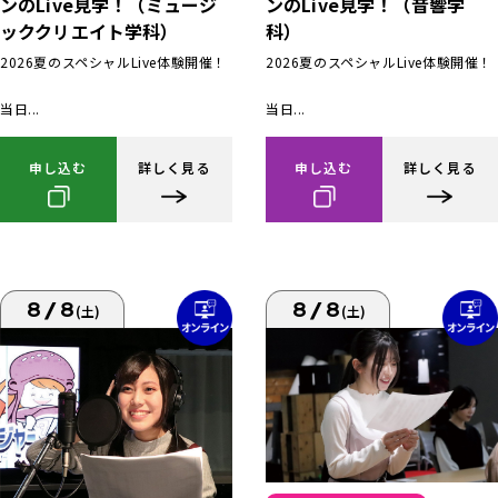
ンのLive見学！（ミュージ
ンのLive見学！（音響学
ッククリエイト学科）
科）
2026夏のスペシャルLive体験開催！
2026夏のスペシャルLive体験開催！
当日...
当日...
申し込む
詳しく見る
申し込む
詳しく見る
8/8
8/8
(土)
(土)