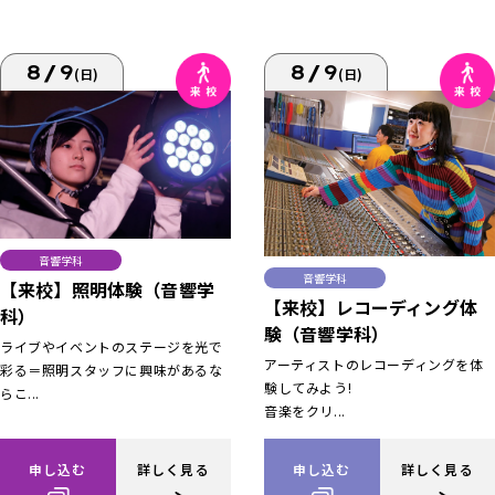
8/9
8/9
(日)
(日)
音響学科
音響学科
【来校】照明体験（音響学
【来校】レコーディング体
科）
験（音響学科）
ライブやイベントのステージを光で
アーティストのレコーディングを体
彩る＝照明スタッフに興味があるな
験してみよう!
らこ...
音楽をクリ...
申し込む
詳しく見る
申し込む
詳しく見る