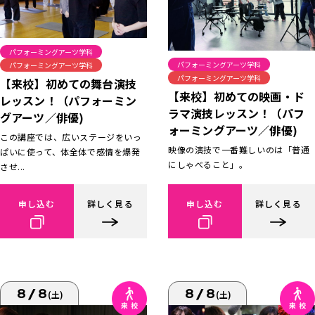
パフォーミングアーツ学科
パフォーミングアーツ学科
パフォーミングアーツ学科
パフォーミングアーツ学科
【来校】初めての舞台演技
【来校】初めての映画・ド
レッスン！（パフォーミン
ラマ演技レッスン！（パフ
グアーツ／俳優)
ォーミングアーツ／俳優)
この講座では、広いステージをいっ
映像の演技で一番難しいのは「普通
ぱいに使って、体全体で感情を爆発
にしゃべること」。
させ...
申し込む
詳しく見る
申し込む
詳しく見る
8/8
8/8
(土)
(土)