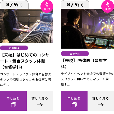
8/9
8/9
(日)
(日)
音響学科
【来校】はじめてのコンサ
音響学科
【来校】PA体験（音響学
ート・舞台スタッフ体験
科）
（音響学科）
ライブやイベント会場での音響＝PA
コンサート・ライブ・舞台の音響ス
スタッフに興味があるならこの講
タッフや照明スタッフのお仕事に興
座！...
味が...
申し込む
詳しく見る
申し込む
詳しく見る