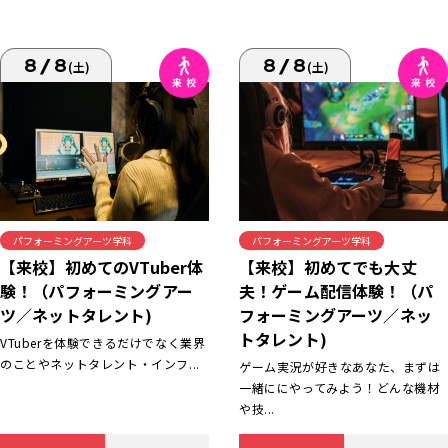
8/8
8/8
(土)
(土)
パフォーミングアーツ学科
パフォーミングアーツ学科
【来校】初めてでも大丈
【来校】初めてのVTuber体
夫！ゲーム配信体験！（パ
験！（パフォーミングアー
フォーミングアーツ／ネッ
ツ／ネットタレント)
トタレント)
VTuberを体験できるだけでなく業界
のことやネットタレント・インフ...
ゲーム実況が好きなあなた、まずは
一緒ににやってみよう！どんな機材
や技...