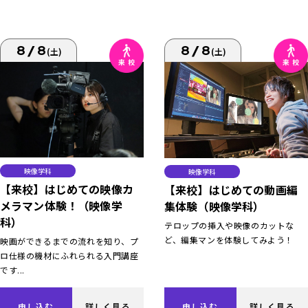
8/8
8/8
(土)
(土)
映像学科
映像学科
【来校】はじめての映像カ
【来校】はじめての動画編
メラマン体験！（映像学
集体験（映像学科）
科）
テロップの挿入や映像のカットな
ど、編集マンを体験してみよう！
映画ができるまでの流れを知り、プ
ロ仕様の機材にふれられる入門講座
です...
申し込む
詳しく見る
申し込む
詳しく見る