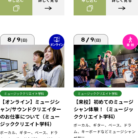
申し込む
詳しく見る
申し込む
詳しく見る
8/9
8/9
(日)
(日)
ミュージッククリエイト学科
ミュージッククリエイト学科
【来校】初めてのミュージ
【オンライン】ミュージシ
シャン体験！（ミュージッ
ャン/サウンドクリエイター
ククリエイト学科）
のお仕事について（ミュー
ジッククリエイト学科）
ボーカル、ギター、ベース、ドラ
ム、キーボードなどミュージシャン
ボーカル、ギター、ベース、ドラ
が気に...