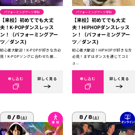
パフォーミングアーツ学科
パフォーミングアーツ学科
【来校】初めてでも大丈
【来校】初めてでも大丈
夫！K-POPダンスレッス
夫！HIPHOPダンスレッス
ン！（パフォーミングアー
ン！（パフォーミングアー
ツ／ダンス)
ツ／ダンス)
初心者大歓迎！K-POPが好きな方必
初心者大歓迎！HIPHOPが好きな方
見！K-POPソングに合わせた振...
必見！まずはダンスを通じてコミ
ュ...
申し込む
詳しく見る
申し込む
詳しく見る
8/8
8/8
(土)
(土)