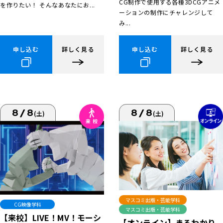
CG制作で使用する各種3DCGアニメ
を作りたい！ そんなあなたにお...
ーションの制作にチャレンジして
み...
申し込む
詳しく見る
申し込む
詳しく見る
8/8
8/8
(土)
(土)
マスコミ出版・芸能学科
CG映像学科
マスコミ出版・芸能学科
【来校】LIVE！MV！モーシ
【オンライン】まるわかり