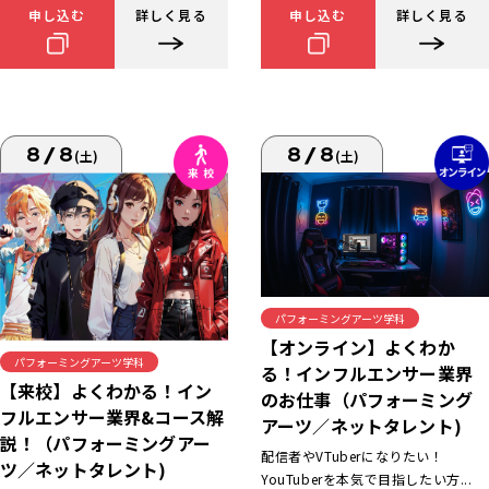
申し込む
詳しく見る
申し込む
詳しく見る
8/8
8/8
(土)
(土)
パフォーミングアーツ学科
【オンライン】よくわか
パフォーミングアーツ学科
る！インフルエンサー業界
【来校】よくわかる！イン
のお仕事（パフォーミング
フルエンサー業界&コース解
アーツ／ネットタレント)
説！（パフォーミングアー
配信者やVTuberになりたい！
ツ／ネットタレント)
YouTuberを本気で目指したい方...