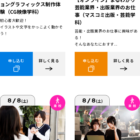
ョングラフィックス制作体
芸能業界・出版業界のお仕
験（CG映像学科）
事（マスコミ出版・芸能学
初心者大歓迎！
科）
イラストや文字をかっこよく動かそ
芸能・出版業界のお仕事に興味があ
う！
る！
そんなあなたにおすす...
申し込む
詳しく見る
申し込む
詳しく見る
8/8
8/8
(土)
(土)