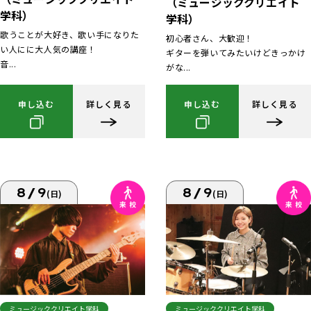
（ミュージッククリエイト
学科）
学科）
歌うことが大好き、歌い手になりた
初心者さん、大歓迎！
い人にに大人気の講座！
ギターを弾いてみたいけどきっかけ
音...
がな...
申し込む
詳しく見る
申し込む
詳しく見る
8/9
8/9
(日)
(日)
ミュージッククリエイト学科
ミュージッククリエイト学科