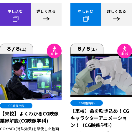
申し込む
詳しく見る
申し込む
詳しく見る
8/8
8/8
(土)
(土)
CG映像学科
CG映像学科
【来校】命を吹き込め！CG
【来校】よくわかるCG映像
キャラクターアニメーショ
業界解説(CG映像学科)
ン！（CG映像学科）
CGやVFX(特殊効果)を駆使した動画