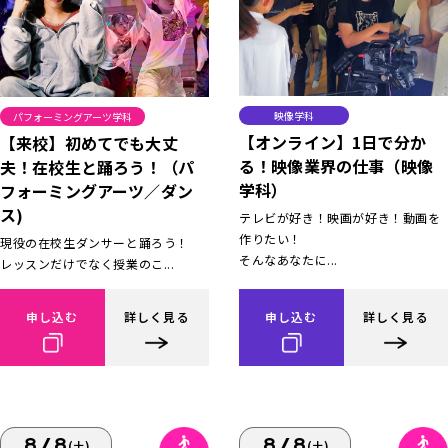
映像学科
パフォーミングアーツ学科
【オンライン】1日で分か
【来校】初めてでも大丈
る！映像業界の仕事（映像
夫！在校生と踊ろう！（パ
学科）
フォーミングアーツ／ダン
ス)
テレビが好き！映画が好き！動画を
作りたい！
現役の在校生ダンサーと踊ろう！
そんなあなたに...
レッスンだけでなく授業のこ...
申し込む
詳しく見る
申し込む
詳しく見る
8/8
8/8
(土)
(土)