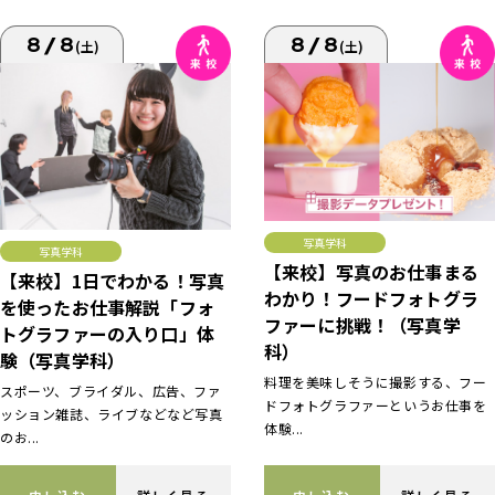
8/8
8/8
(土)
(土)
写真学科
写真学科
【来校】写真のお仕事まる
【来校】1日でわかる！写真
わかり！フードフォトグラ
を使ったお仕事解説「フォ
ファーに挑戦！（写真学
トグラファーの入り口」体
科）
験（写真学科）
料理を美味しそうに撮影する、フー
スポーツ、ブライダル、広告、ファ
ドフォトグラファーというお仕事を
ッション雑誌、ライブなどなど写真
体験...
のお...