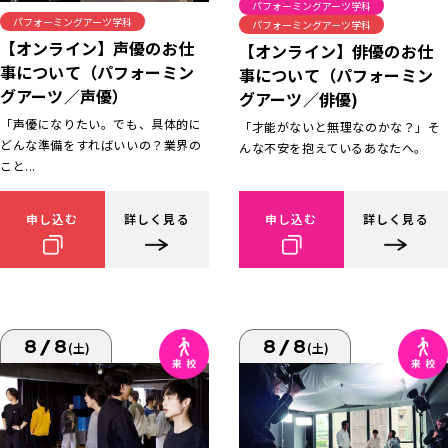
パフォーミングアーツ学科
パフォーミングアーツ学科
パフォーミングアーツ学科
【オンライン】声優のお仕
【オンライン】俳優のお仕
事について（パフォーミン
事について（パフォーミン
グアーツ／声優）
グアーツ／俳優)
「声優になりたい。でも、具体的に
「才能がないと無理なのかな？」そ
どんな準備をすればいいの？業界の
んな不安を抱えているあなたへ。
こと...
申し込む
詳しく見る
申し込む
詳しく見る
8/8
8/8
(土)
(土)