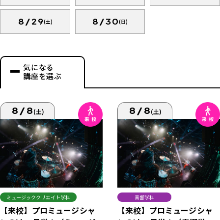
8/29
8/30
(土)
(日)
気になる
講座を選ぶ
8/8
8/8
(土)
(土)
ミュージッククリエイト学科
音響学科
【来校】プロミュージシャ
【来校】プロミュージシャ