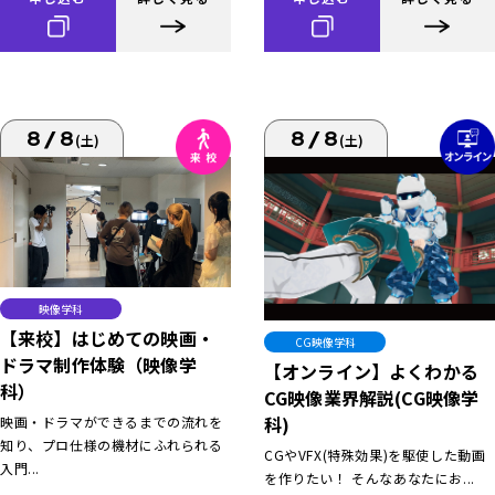
8/8
8/8
(土)
(土)
映像学科
【来校】はじめての映画・
CG映像学科
ドラマ制作体験（映像学
【オンライン】よくわかる
科）
CG映像業界解説(CG映像学
科)
映画・ドラマができるまでの流れを
知り、プロ仕様の機材にふれられる
CGやVFX(特殊効果)を駆使した動画
入門...
を作りたい！ そんなあなたにお...