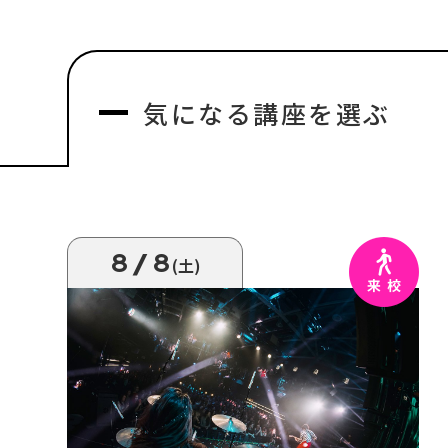
気になる
講座を選ぶ
8/8
(土)