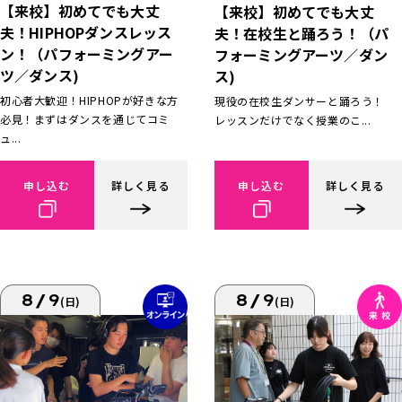
【来校】初めてでも大丈
【来校】初めてでも大丈
夫！HIPHOPダンスレッス
夫！在校生と踊ろう！（パ
ン！（パフォーミングアー
フォーミングアーツ／ダン
ツ／ダンス)
ス)
初心者大歓迎！HIPHOPが好きな方
現役の在校生ダンサーと踊ろう！
必見！まずはダンスを通じてコミ
レッスンだけでなく授業のこ...
ュ...
申し込む
詳しく見る
申し込む
詳しく見る
8/9
8/9
(日)
(日)