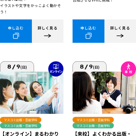
イラストや文字をかっこよく動かそ
う！
申し込む
詳しく見る
申し込む
詳しく見る
8/9
8/9
(日)
(日)
マスコミ出版・芸能学科
マスコミ出版・芸能学科
マスコミ出版・芸能学科
マスコミ出版・芸能学科
【来校】よくわかる出版・
【オンライン】まるわかり