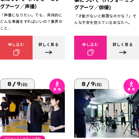
グアーツ／声優）
グアーツ／俳優)
「声優になりたい。でも、具体的に
「才能がないと無理なのかな？」そ
どんな準備をすればいいの？業界の
んな不安を抱えているあなたへ。
こと...
申し込む
詳しく見る
申し込む
詳しく見る
8/9
8/9
(日)
(日)
パフォーミングアーツ学科