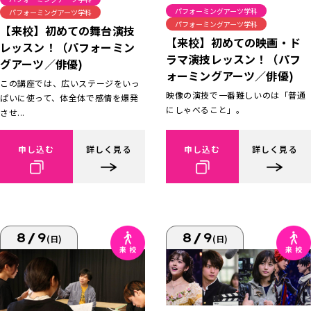
パフォーミングアーツ学科
パフォーミングアーツ学科
パフォーミングアーツ学科
【来校】初めての舞台演技
【来校】初めての映画・ド
レッスン！（パフォーミン
ラマ演技レッスン！（パフ
グアーツ／俳優)
ォーミングアーツ／俳優)
この講座では、広いステージをいっ
映像の演技で一番難しいのは「普通
ぱいに使って、体全体で感情を爆発
にしゃべること」。
させ...
申し込む
詳しく見る
申し込む
詳しく見る
8/9
8/9
(日)
(日)