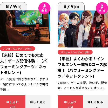
8/9
8/9
(日)
(日)
パフォーミングアーツ学科
パフォーミングアーツ学科
【来校】初めてでも大丈
【来校】よくわかる！イン
夫！ゲーム配信体験！（パ
フルエンサー業界&コース解
フォーミングアーツ／ネッ
説！（パフォーミングアー
トタレント)
ツ／ネットタレント)
ゲーム実況が好きなあなた、まずは
VTuber、ゲーム実況、歌い手、配信
一緒ににやってみよう！どんな機材
者、アイドルが好きな方にオスス...
や技...
申し込む
詳しく見る
申し込む
詳しく見る