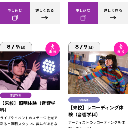
申し込む
詳しく見る
申し込む
詳しく見る
8/9
8/9
(日)
(日)
音響学科
音響学科
【来校】照明体験（音響学
【来校】レコーディング体
科）
験（音響学科）
ライブやイベントのステージを光で
アーティストのレコーディングを体
彩る＝照明スタッフに興味があるな