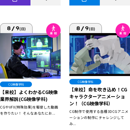
8/9
8/9
(日)
(日)
CG映像学科
CG映像学科
【来校】命を吹き込め！CG
【来校】よくわかるCG映像
キャラクターアニメーショ
業界解説(CG映像学科)
ン！（CG映像学科）
CGやVFX(特殊効果)を駆使した動画
CG制作で使用する各種3DCGアニメ
を作りたい！ そんなあなたにお...
ーションの制作にチャレンジして
み...