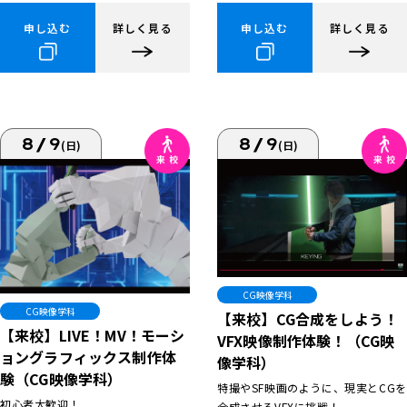
申し込む
詳しく見る
申し込む
詳しく見る
8/9
8/9
(日)
(日)
CG映像学科
CG映像学科
【来校】CG合成をしよう！
【来校】LIVE！MV！モーシ
VFX映像制作体験！（CG映
ョングラフィックス制作体
像学科）
験（CG映像学科）
特撮やSF映画のように、現実とCGを
初心者大歓迎！
合成させるVFXに挑戦！