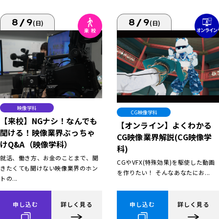
8/9
8/9
(日)
(日)
映像学科
CG映像学科
【来校】NGナシ！なんでも
【オンライン】よくわかる
聞ける！映像業界ぶっちゃ
CG映像業界解説(CG映像学
けQ&A（映像学科）
科)
就活、働き方、お金のことまで、聞
CGやVFX(特殊効果)を駆使した動画
きたくても聞けない映像業界のホン
を作りたい！ そんなあなたにお...
トの...
申し込む
詳しく見る
申し込む
詳しく見る