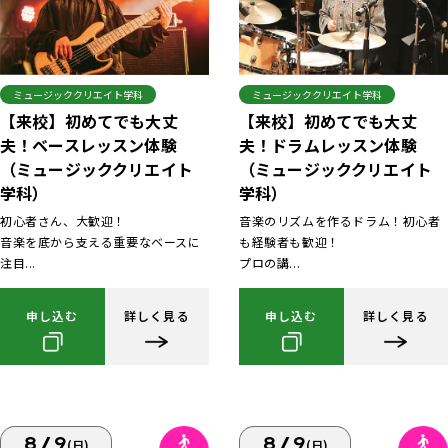
ミュージッククリエイト学科
ミュージッククリエイト学科
【来校】初めてでも大丈
【来校】初めてでも大丈
夫！ベースレッスン体験
夫！ドラムレッスン体験
（ミュージッククリエイト
（ミュージッククリエイト
学科）
学科）
初心者さん、大歓迎！
音楽のリズムを作るドラム！初心者
音楽を底から支える重要なベースに
も経験者も歓迎！
注目...
プロの講...
申し込む
詳しく見る
申し込む
詳しく見る
8/9
8/9
(日)
(日)