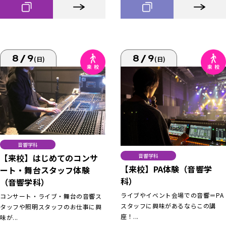
8/9
8/9
(日)
(日)
音響学科
【来校】はじめてのコンサ
音響学科
【来校】PA体験（音響学
ート・舞台スタッフ体験
科）
（音響学科）
ライブやイベント会場での音響＝PA
コンサート・ライブ・舞台の音響ス
スタッフに興味があるならこの講
タッフや照明スタッフのお仕事に興
座！...
味が...