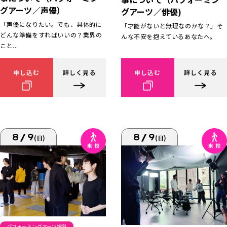
グアーツ／声優）
グアーツ／俳優)
「声優になりたい。でも、具体的に
「才能がないと無理なのかな？」そ
どんな準備をすればいいの？業界の
んな不安を抱えているあなたへ。
こと...
申し込む
詳しく見る
申し込む
詳しく見る
8/9
8/9
(日)
(日)
パフォーミングアーツ学科