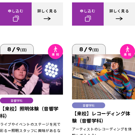
申し込む
詳しく見る
申し込む
詳しく見る
8/9
8/9
(日)
(日)
音響学科
音響学科
【来校】照明体験（音響学
【来校】レコーディング体
科）
験（音響学科）
ライブやイベントのステージを光で
アーティストのレコーディングを体
彩る＝照明スタッフに興味があるな