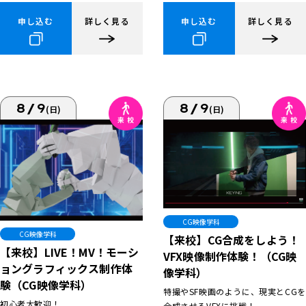
申し込む
詳しく見る
申し込む
詳しく見る
8/9
8/9
(日)
(日)
CG映像学科
CG映像学科
【来校】CG合成をしよう！
【来校】LIVE！MV！モーシ
VFX映像制作体験！（CG映
ョングラフィックス制作体
像学科）
験（CG映像学科）
特撮やSF映画のように、現実とCGを
初心者大歓迎！
合成させるVFXに挑戦！