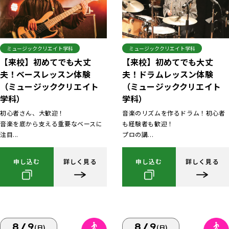
ミュージッククリエイト学科
ミュージッククリエイト学科
【来校】初めてでも大丈
【来校】初めてでも大丈
夫！ベースレッスン体験
夫！ドラムレッスン体験
（ミュージッククリエイト
（ミュージッククリエイト
学科）
学科）
初心者さん、大歓迎！
音楽のリズムを作るドラム！初心者
音楽を底から支える重要なベースに
も経験者も歓迎！
注目...
プロの講...
申し込む
詳しく見る
申し込む
詳しく見る
8/9
8/9
(日)
(日)