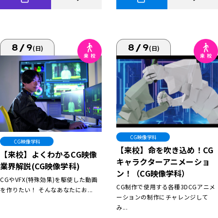
8/9
8/9
(日)
(日)
CG映像学科
CG映像学科
【来校】命を吹き込め！CG
【来校】よくわかるCG映像
キャラクターアニメーショ
業界解説(CG映像学科)
ン！（CG映像学科）
CGやVFX(特殊効果)を駆使した動画
CG制作で使用する各種3DCGアニメ
を作りたい！ そんなあなたにお...
ーションの制作にチャレンジして
み...