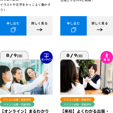
イラストや文字をかっこよく動かそ
う！
申し込む
詳しく見る
申し込む
詳しく見る
8/9
8/9
(日)
(日)
マスコミ出版・芸能学科
マスコミ出版・芸能学科
マスコミ出版・芸能学科
マスコミ出版・芸能学科
【来校】よくわかる出版・
【オンライン】まるわかり