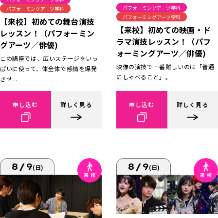
パフォーミングアーツ学科
パフォーミングアーツ学科
パフォーミングアーツ学科
【来校】初めての舞台演技
【来校】初めての映画・ド
レッスン！（パフォーミン
ラマ演技レッスン！（パフ
グアーツ／俳優)
ォーミングアーツ／俳優)
この講座では、広いステージをいっ
映像の演技で一番難しいのは「普通
ぱいに使って、体全体で感情を爆発
にしゃべること」。
させ...
申し込む
詳しく見る
申し込む
詳しく見る
8/9
8/9
(日)
(日)