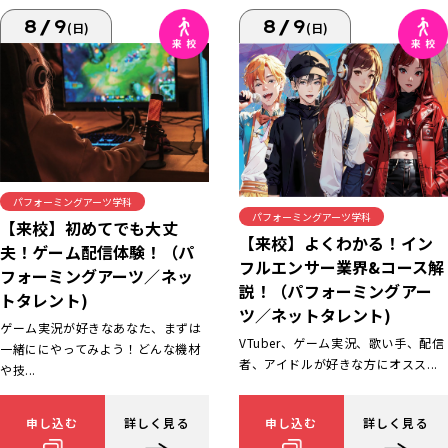
8/9
8/9
(日)
(日)
パフォーミングアーツ学科
パフォーミングアーツ学科
【来校】初めてでも大丈
【来校】よくわかる！イン
夫！ゲーム配信体験！（パ
フルエンサー業界&コース解
フォーミングアーツ／ネッ
説！（パフォーミングアー
トタレント)
ツ／ネットタレント)
ゲーム実況が好きなあなた、まずは
VTuber、ゲーム実況、歌い手、配信
一緒ににやってみよう！どんな機材
者、アイドルが好きな方にオスス...
や技...
申し込む
詳しく見る
申し込む
詳しく見る