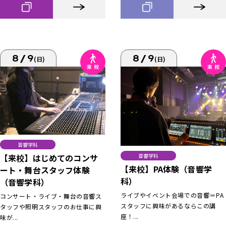
8/9
8/9
(日)
(日)
音響学科
【来校】はじめてのコンサ
音響学科
【来校】PA体験（音響学
ート・舞台スタッフ体験
科）
（音響学科）
ライブやイベント会場での音響＝PA
コンサート・ライブ・舞台の音響ス
スタッフに興味があるならこの講
タッフや照明スタッフのお仕事に興
座！...
味が...