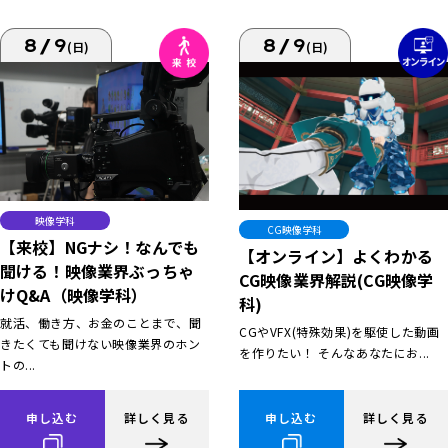
8/9
8/9
(日)
(日)
映像学科
CG映像学科
【来校】NGナシ！なんでも
【オンライン】よくわかる
聞ける！映像業界ぶっちゃ
CG映像業界解説(CG映像学
けQ&A（映像学科）
科)
就活、働き方、お金のことまで、聞
CGやVFX(特殊効果)を駆使した動画
きたくても聞けない映像業界のホン
を作りたい！ そんなあなたにお...
トの...
申し込む
詳しく見る
申し込む
詳しく見る