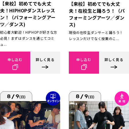
【来校】初めてでも大丈
【来校】初めてでも大丈
夫！HIPHOPダンスレッス
夫！在校生と踊ろう！（パ
ン！（パフォーミングアー
フォーミングアーツ／ダン
ツ／ダンス)
ス)
初心者大歓迎！HIPHOPが好きな方
現役の在校生ダンサーと踊ろう！
必見！まずはダンスを通じてコミ
レッスンだけでなく授業のこ...
ュ...
申し込む
詳しく見る
申し込む
詳しく見る
8/9
8/9
(日)
(日)