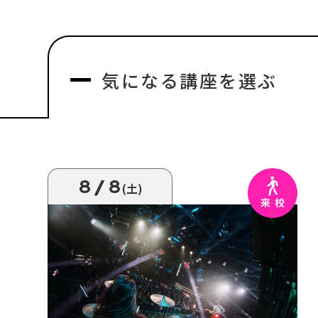
気になる
講座を選ぶ
8/8
(土)