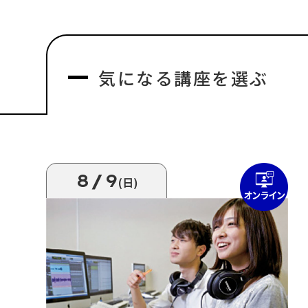
気になる
講座を選ぶ
8/9
(日)