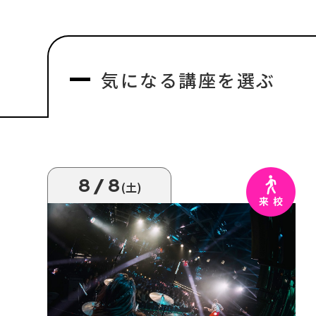
気になる
講座を選ぶ
8/8
(土)