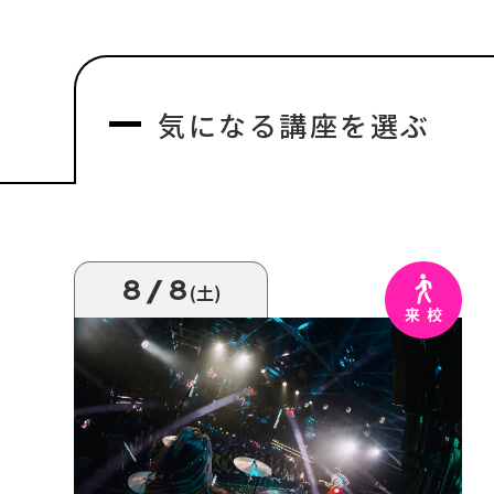
気になる
講座を選ぶ
8/8
(土)