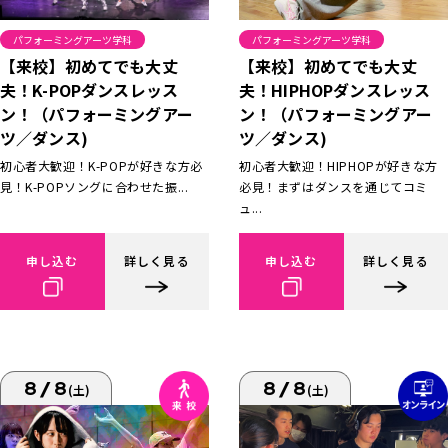
パフォーミングアーツ学科
パフォーミングアーツ学科
【来校】初めてでも大丈
【来校】初めてでも大丈
夫！K-POPダンスレッス
夫！HIPHOPダンスレッス
ン！（パフォーミングアー
ン！（パフォーミングアー
ツ／ダンス)
ツ／ダンス)
初心者大歓迎！K-POPが好きな方必
初心者大歓迎！HIPHOPが好きな方
見！K-POPソングに合わせた振...
必見！まずはダンスを通じてコミ
ュ...
申し込む
詳しく見る
申し込む
詳しく見る
8/8
8/8
(土)
(土)