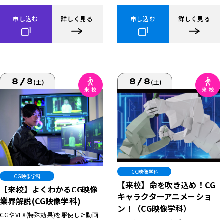
申し込む
詳しく見る
申し込む
詳しく見る
8/8
8/8
(土)
(土)
CG映像学科
CG映像学科
【来校】命を吹き込め！CG
【来校】よくわかるCG映像
キャラクターアニメーショ
業界解説(CG映像学科)
ン！（CG映像学科）
CGやVFX(特殊効果)を駆使した動画