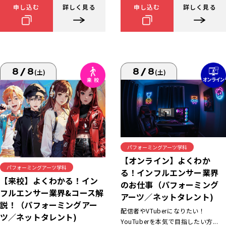
申し込む
詳しく見る
申し込む
詳しく見る
8/8
8/8
(土)
(土)
パフォーミングアーツ学科
【オンライン】よくわか
パフォーミングアーツ学科
る！インフルエンサー業界
【来校】よくわかる！イン
のお仕事（パフォーミング
フルエンサー業界&コース解
アーツ／ネットタレント)
説！（パフォーミングアー
配信者やVTuberになりたい！
ツ／ネットタレント)
YouTuberを本気で目指したい方...