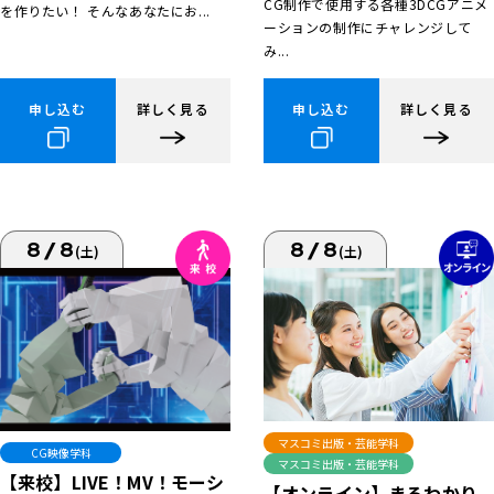
CG制作で使用する各種3DCGアニメ
を作りたい！ そんなあなたにお...
ーションの制作にチャレンジして
み...
申し込む
詳しく見る
申し込む
詳しく見る
8/8
8/8
(土)
(土)
マスコミ出版・芸能学科
CG映像学科
マスコミ出版・芸能学科
【来校】LIVE！MV！モーシ
【オンライン】まるわかり