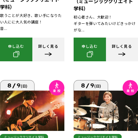
（ミュージッククリエイト
学科）
学科）
歌うことが大好き、歌い手になりた
初心者さん、大歓迎！
い人にに大人気の講座！
ギターを弾いてみたいけどきっかけ
音...
がな...
申し込む
詳しく見る
申し込む
詳しく見る
8/9
8/9
(日)
(日)
ミュージッククリエイト学科
ミュージッククリエイト学科