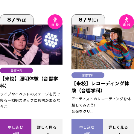
8/9
8/9
(日)
(日)
音響学科
音響学科
【来校】照明体験（音響学
【来校】レコーディング体
科）
験（音響学科）
ライブやイベントのステージを光で
アーティストのレコーディングを体
彩る＝照明スタッフに興味があるな
験してみよう!
らこ...
音楽をクリ...
申し込む
詳しく見る
申し込む
詳しく見る