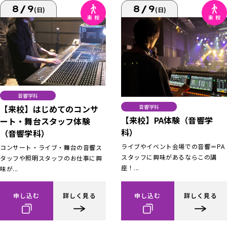
8/9
8/9
(日)
(日)
音響学科
【来校】はじめてのコンサ
音響学科
【来校】PA体験（音響学
ート・舞台スタッフ体験
科）
（音響学科）
ライブやイベント会場での音響＝PA
コンサート・ライブ・舞台の音響ス
スタッフに興味があるならこの講
タッフや照明スタッフのお仕事に興
座！...
味が...
申し込む
詳しく見る
申し込む
詳しく見る