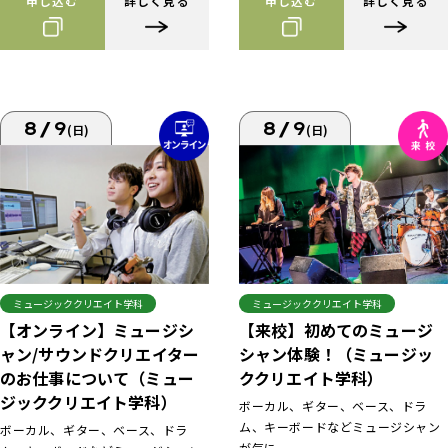
申し込む
詳しく見る
申し込む
詳しく見る
8/9
8/9
(日)
(日)
ミュージッククリエイト学科
ミュージッククリエイト学科
【来校】初めてのミュージ
【オンライン】ミュージシ
シャン体験！（ミュージッ
ャン/サウンドクリエイター
ククリエイト学科）
のお仕事について（ミュー
ジッククリエイト学科）
ボーカル、ギター、ベース、ドラ
ム、キーボードなどミュージシャン
ボーカル、ギター、ベース、ドラ
が気に...