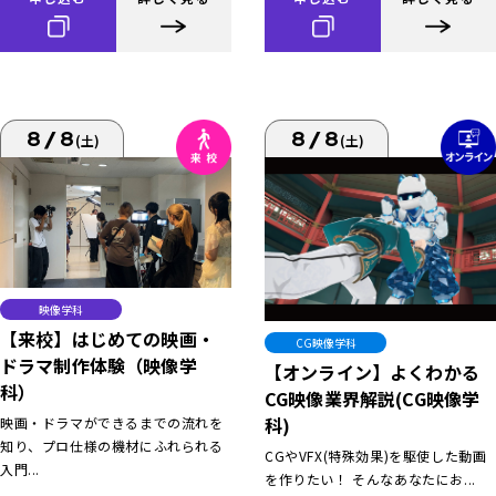
8/8
8/8
(土)
(土)
映像学科
【来校】はじめての映画・
CG映像学科
ドラマ制作体験（映像学
【オンライン】よくわかる
科）
CG映像業界解説(CG映像学
科)
映画・ドラマができるまでの流れを
知り、プロ仕様の機材にふれられる
CGやVFX(特殊効果)を駆使した動画
入門...
を作りたい！ そんなあなたにお...