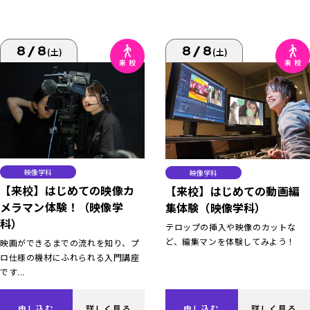
8/8
8/8
(土)
(土)
映像学科
映像学科
【来校】はじめての映像カ
【来校】はじめての動画編
メラマン体験！（映像学
集体験（映像学科）
科）
テロップの挿入や映像のカットな
ど、編集マンを体験してみよう！
映画ができるまでの流れを知り、プ
ロ仕様の機材にふれられる入門講座
です...
申し込む
詳しく見る
申し込む
詳しく見る