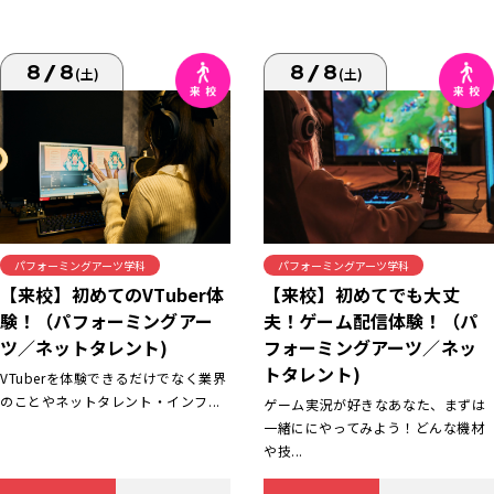
8/8
8/8
(土)
(土)
パフォーミングアーツ学科
パフォーミングアーツ学科
【来校】初めてでも大丈
【来校】初めてのVTuber体
夫！ゲーム配信体験！（パ
験！（パフォーミングアー
フォーミングアーツ／ネッ
ツ／ネットタレント)
トタレント)
VTuberを体験できるだけでなく業界
のことやネットタレント・インフ...
ゲーム実況が好きなあなた、まずは
一緒ににやってみよう！どんな機材
や技...