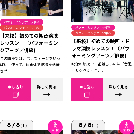
パフォーミングアーツ学科
パフォーミングアーツ学科
パフォーミングアーツ学科
パフォーミングアーツ学科
【来校】初めての舞台演技
【来校】初めての映画・ド
レッスン！（パフォーミン
ラマ演技レッスン！（パフ
グアーツ／俳優)
ォーミングアーツ／俳優)
この講座では、広いステージをいっ
映像の演技で一番難しいのは「普通
ぱいに使って、体全体で感情を爆発
にしゃべること」。
させ...
申し込む
詳しく見る
申し込む
詳しく見る
8/8
8/8
(土)
(土)