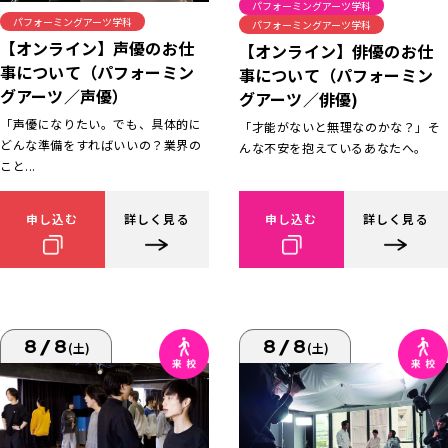
パフォーミングアーツ学科
パフォーミングアーツ学科
パフォーミングアーツ学科
【オンライン】声優のお仕
【オンライン】俳優のお仕
事について（パフォーミン
事について（パフォーミン
グアーツ／声優）
グアーツ／俳優)
「声優になりたい。でも、具体的に
「才能がないと無理なのかな？」そ
どんな準備をすればいいの？業界の
んな不安を抱えているあなたへ。
こと...
申し込む
詳しく見る
申し込む
詳しく見る
8/8
8/8
(土)
(土)