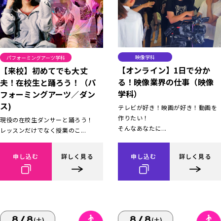
映像学科
パフォーミングアーツ学科
【オンライン】1日で分か
【来校】初めてでも大丈
る！映像業界の仕事（映像
夫！在校生と踊ろう！（パ
学科）
フォーミングアーツ／ダン
ス)
テレビが好き！映画が好き！動画を
作りたい！
現役の在校生ダンサーと踊ろう！
そんなあなたに...
レッスンだけでなく授業のこ...
申し込む
詳しく見る
申し込む
詳しく見る
8/8
8/8
(土)
(土)