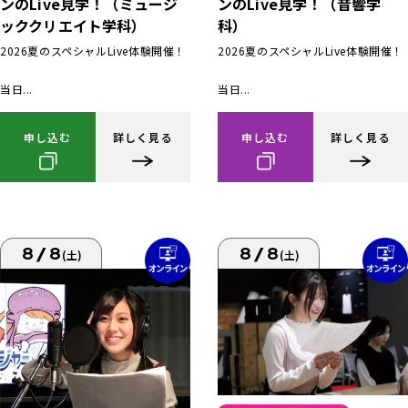
ンのLive見学！（ミュージ
ンのLive見学！（音響学
ッククリエイト学科）
科）
2026夏のスペシャルLive体験開催！
2026夏のスペシャルLive体験開催！
当日...
当日...
申し込む
詳しく見る
申し込む
詳しく見る
8/8
8/8
(土)
(土)