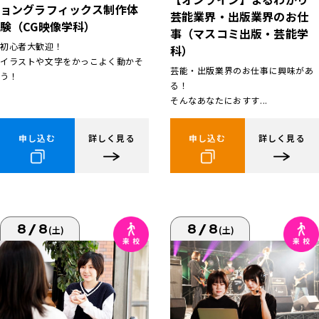
ョングラフィックス制作体
芸能業界・出版業界のお仕
験（CG映像学科）
事（マスコミ出版・芸能学
初心者大歓迎！
科）
イラストや文字をかっこよく動かそ
芸能・出版業界のお仕事に興味があ
う！
る！
そんなあなたにおすす...
申し込む
詳しく見る
申し込む
詳しく見る
8/8
8/8
(土)
(土)