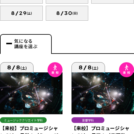
8/29
8/30
(土)
(日)
気になる
講座を選ぶ
8/8
8/8
(土)
(土)
ミュージッククリエイト学科
音響学科
【来校】プロミュージシャ
【来校】プロミュージシャ