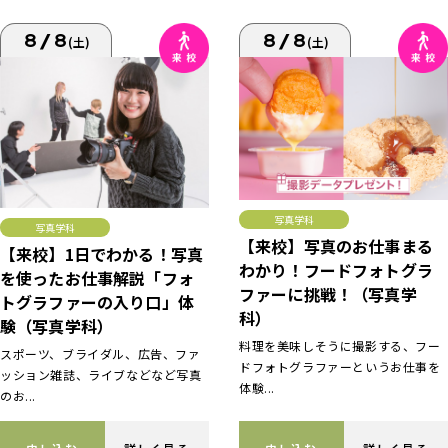
8/8
8/8
(土)
(土)
写真学科
写真学科
【来校】写真のお仕事まる
【来校】1日でわかる！写真
わかり！フードフォトグラ
を使ったお仕事解説「フォ
ファーに挑戦！（写真学
トグラファーの入り口」体
科）
験（写真学科）
料理を美味しそうに撮影する、フー
スポーツ、ブライダル、広告、ファ
ドフォトグラファーというお仕事を
ッション雑誌、ライブなどなど写真
体験...
のお...