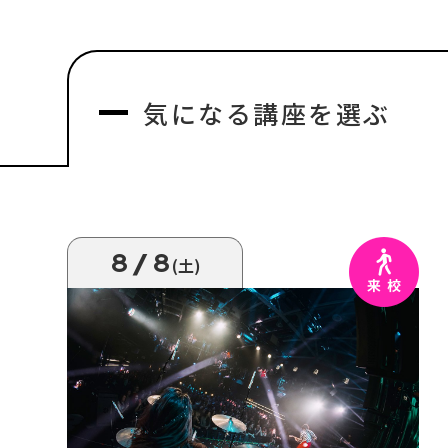
気になる
講座を選ぶ
8/8
(土)