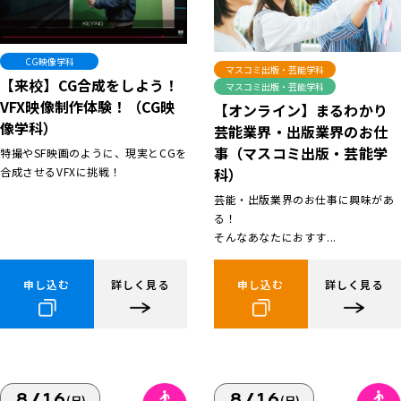
CG映像学科
マスコミ出版・芸能学科
【来校】CG合成をしよう！
マスコミ出版・芸能学科
VFX映像制作体験！（CG映
【オンライン】まるわかり
像学科）
芸能業界・出版業界のお仕
事（マスコミ出版・芸能学
特撮やSF映画のように、現実とCGを
合成させるVFXに挑戦！
科）
芸能・出版業界のお仕事に興味があ
る！
そんなあなたにおすす...
申し込む
詳しく見る
申し込む
詳しく見る
8/16
8/16
(日)
(日)