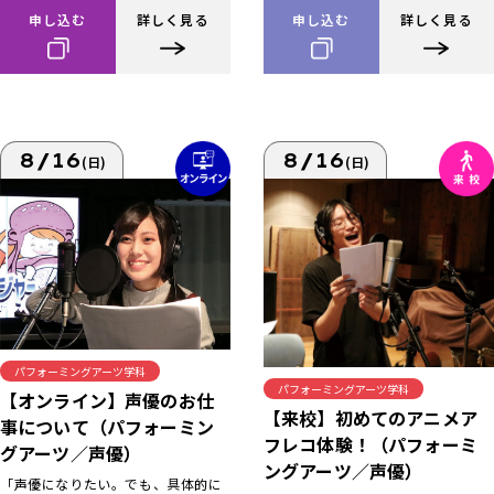
申し込む
詳しく見る
申し込む
詳しく見る
8/16
8/16
(日)
(日)
パフォーミングアーツ学科
パフォーミングアーツ学科
【オンライン】声優のお仕
【来校】初めてのアニメア
事について（パフォーミン
フレコ体験！（パフォーミ
グアーツ／声優）
ングアーツ／声優）
「声優になりたい。でも、具体的に