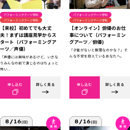
パフォーミングアーツ学科
パフォーミングアーツ学科
パフォーミングアーツ学科
パフォーミングアーツ学科
【来校】初めてでも大丈
【オンライン】俳優のお仕
夫！まずは講座見学からス
事について（パフォーミン
タート（パフォーミングア
グアーツ／俳優)
ーツ／声優）
「才能がないと無理なのかな？」そ
んな不安を抱えているあなたへ。
「声優には興味があるけど、いきな
りみんなの前で演じるのはちょっと
怖い...
申し込む
詳しく見る
申し込む
詳しく見る
8/16
8/16
(日)
(日)