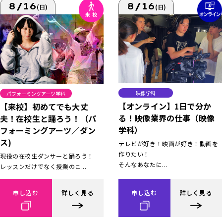
8/16
8/16
(日)
(日)
映像学科
パフォーミングアーツ学科
【オンライン】1日で分か
【来校】初めてでも大丈
る！映像業界の仕事（映像
夫！在校生と踊ろう！（パ
学科）
フォーミングアーツ／ダン
ス)
テレビが好き！映画が好き！動画を
作りたい！
現役の在校生ダンサーと踊ろう！
そんなあなたに...
レッスンだけでなく授業のこ...
申し込む
詳しく見る
申し込む
詳しく見る