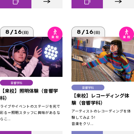
8/16
8/16
(日)
(日)
音響学科
音響学科
【来校】照明体験（音響学
【来校】レコーディング体
科）
験（音響学科）
ライブやイベントのステージを光で
アーティストのレコーディングを体
彩る＝照明スタッフに興味があるな
験してみよう!
らこ...
音楽をクリ...