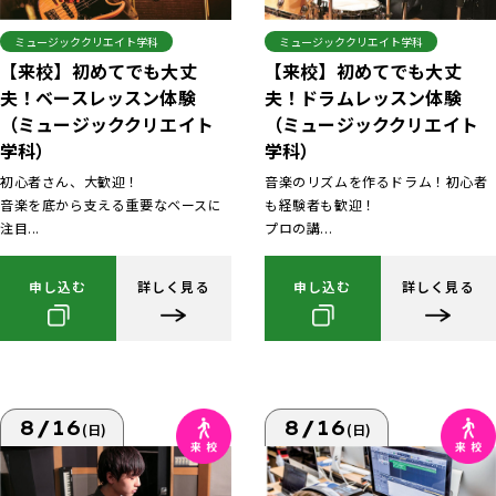
ミュージッククリエイト学科
ミュージッククリエイト学科
【来校】初めてでも大丈
【来校】初めてでも大丈
夫！ベースレッスン体験
夫！ドラムレッスン体験
（ミュージッククリエイト
（ミュージッククリエイト
学科）
学科）
初心者さん、大歓迎！
音楽のリズムを作るドラム！初心者
音楽を底から支える重要なベースに
も経験者も歓迎！
注目...
プロの講...
申し込む
詳しく見る
申し込む
詳しく見る
8/16
8/16
(日)
(日)