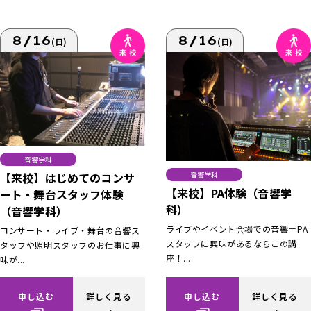
8/16
8/16
(日)
(日)
音響学科
【来校】はじめてのコンサ
音響学科
【来校】PA体験（音響学
ート・舞台スタッフ体験
科）
（音響学科）
ライブやイベント会場での音響＝PA
コンサート・ライブ・舞台の音響ス
スタッフに興味があるならこの講
タッフや照明スタッフのお仕事に興
座！...
味が...
申し込む
詳しく見る
申し込む
詳しく見る