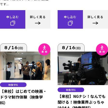
です...
申し込む
詳しく見る
申し込む
詳しく見る
8/16
8/16
(日)
(日)
映像学科
映像学科
【来校】はじめての映画・
【来校】NGナシ！なんでも
ドラマ制作体験（映像学
聞ける！映像業界ぶっちゃ
科）
けQ&A（映像学科）