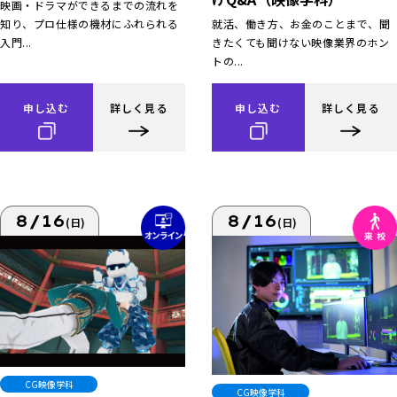
映画・ドラマができるまでの流れを
知り、プロ仕様の機材にふれられる
就活、働き方、お金のことまで、聞
入門...
きたくても聞けない映像業界のホン
トの...
申し込む
詳しく見る
申し込む
詳しく見る
8/16
8/16
(日)
(日)
CG映像学科
CG映像学科