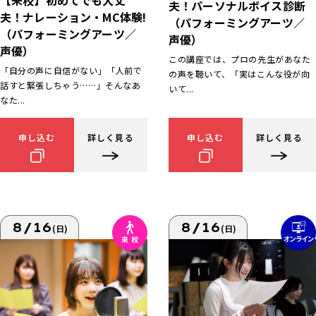
【来校】初めてでも大丈
夫！パーソナルボイス診断
夫！ナレーション・MC体験!
（パフォーミングアーツ／
（パフォーミングアーツ／
声優）
声優）
この講座では、プロの先生があなた
「自分の声に自信がない」「人前で
の声を聴いて、「実はこんな役が向
話すと緊張しちゃう……」そんなあ
いて...
なた...
申し込む
詳しく見る
申し込む
詳しく見る
8/16
8/16
(日)
(日)