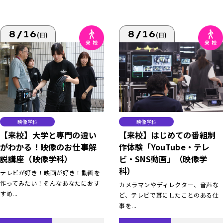
8/16
8/16
(日)
(日)
映像学科
映像学科
【来校】大学と専門の違い
【来校】はじめての番組制
がわかる！映像のお仕事解
作体験「YouTube・テレ
説講座（映像学科）
ビ・SNS動画」（映像学
科）
テレビが好き！映画が好き！動画を
作ってみたい！そんなあなたにおす
カメラマンやディレクター、音声な
すめ...
ど、テレビで耳にしたことのある仕
事を...