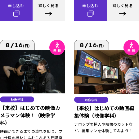
申し込む
詳しく見る
申し込む
詳しく見る
8/16
8/16
(日)
(日)
映像学科
映像学科
【来校】はじめての映像カ
【来校】はじめての動画編
メラマン体験！（映像学
集体験（映像学科）
科）
テロップの挿入や映像のカットな
ど、編集マンを体験してみよう！
映画ができるまでの流れを知り、プ
ロ仕様の機材にふれられる入門講座