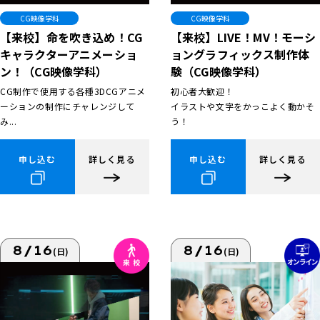
CG映像学科
CG映像学科
【来校】命を吹き込め！CG
【来校】LIVE！MV！モーシ
キャラクターアニメーショ
ョングラフィックス制作体
ン！（CG映像学科）
験（CG映像学科）
CG制作で使用する各種3DCGアニメ
初心者大歓迎！
ーションの制作にチャレンジして
イラストや文字をかっこよく動かそ
み...
う！
申し込む
詳しく見る
申し込む
詳しく見る
8/16
8/16
(日)
(日)