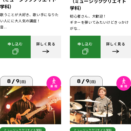
（ミュージッククリエイト
学科）
学科）
歌うことが大好き、歌い手になりた
初心者さん、大歓迎！
い人にに大人気の講座！
ギターを弾いてみたいけどきっかけ
音...
がな...
申し込む
詳しく見る
申し込む
詳しく見る
8/9
8/9
(日)
(日)
ミュージッククリエイト学科
ミュージッククリエイト学科