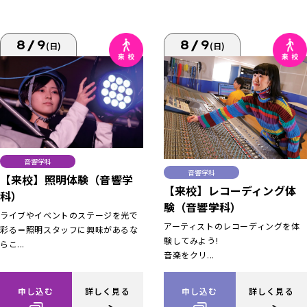
8/9
8/9
(日)
(日)
音響学科
音響学科
【来校】照明体験（音響学
【来校】レコーディング体
科）
験（音響学科）
ライブやイベントのステージを光で
アーティストのレコーディングを体
彩る＝照明スタッフに興味があるな
験してみよう!
らこ...
音楽をクリ...
申し込む
詳しく見る
申し込む
詳しく見る