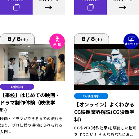
8/8
8/8
(土)
(土)
映像学科
【来校】はじめての映画・
CG映像学科
ドラマ制作体験（映像学
【オンライン】よくわかる
科）
CG映像業界解説(CG映像学
科)
映画・ドラマができるまでの流れを
知り、プロ仕様の機材にふれられる
CGやVFX(特殊効果)を駆使した動画
入門...
を作りたい！ そんなあなたにお...