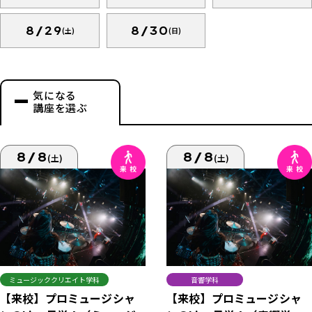
8/29
8/30
(土)
(日)
気になる
講座を選ぶ
8/8
8/8
(土)
(土)
ミュージッククリエイト学科
音響学科
【来校】プロミュージシャ
【来校】プロミュージシャ