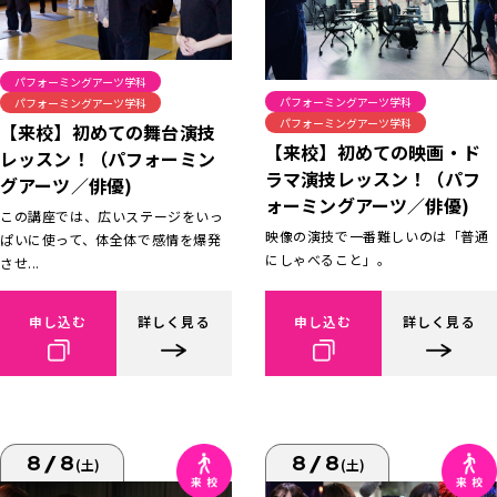
パフォーミングアーツ学科
パフォーミングアーツ学科
パフォーミングアーツ学科
パフォーミングアーツ学科
【来校】初めての舞台演技
【来校】初めての映画・ド
レッスン！（パフォーミン
ラマ演技レッスン！（パフ
グアーツ／俳優)
ォーミングアーツ／俳優)
この講座では、広いステージをいっ
映像の演技で一番難しいのは「普通
ぱいに使って、体全体で感情を爆発
にしゃべること」。
させ...
申し込む
詳しく見る
申し込む
詳しく見る
8/8
8/8
(土)
(土)