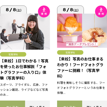
8/8
8/8
(土)
(土)
写真学科
写真学科
【来校】写真のお仕事まる
【来校】1日でわかる！写真
わかり！フードフォトグラ
を使ったお仕事解説「フォ
ファーに挑戦！（写真学
トグラファーの入り口」体
科）
験（写真学科）
料理を美味しそうに撮影する、フー
スポーツ、ブライダル、広告、ファ
ドフォトグラファーというお仕事を
ッション雑誌、ライブなどなど写真
体験...
のお...