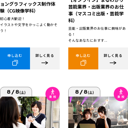
ョングラフィックス制作体
芸能業界・出版業界のお仕
験（CG映像学科）
事（マスコミ出版・芸能学
初心者大歓迎！
科）
イラストや文字をかっこよく動かそ
芸能・出版業界のお仕事に興味があ
う！
る！
そんなあなたにおすす...
申し込む
詳しく見る
申し込む
詳しく見る
8/8
8/8
(土)
(土)