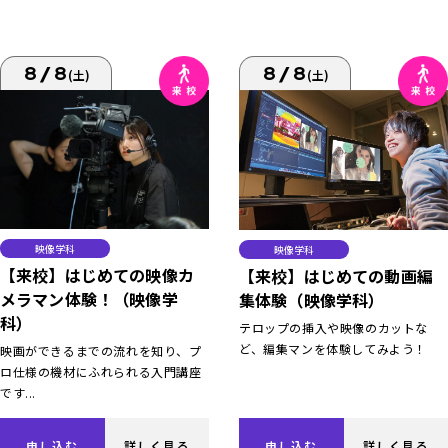
8/8
8/8
(土)
(土)
映像学科
映像学科
【来校】はじめての映像カ
【来校】はじめての動画編
メラマン体験！（映像学
集体験（映像学科）
科）
テロップの挿入や映像のカットな
ど、編集マンを体験してみよう！
映画ができるまでの流れを知り、プ
ロ仕様の機材にふれられる入門講座
です...
申し込む
詳しく見る
申し込む
詳しく見る