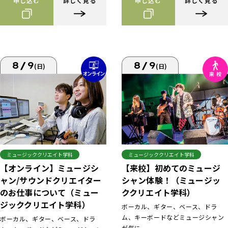
申し込む
詳しく見る
申し込む
詳しく見る
8/9
8/9
(日)
(日)
ミュージッククリエイト学科
ミュージッククリエイト学科
【来校】初めてのミュージ
【オンライン】ミュージシ
シャン体験！（ミュージッ
ャン/サウンドクリエイター
ククリエイト学科）
のお仕事について（ミュー
ジッククリエイト学科）
ボーカル、ギター、ベース、ドラ
ム、キーボードなどミュージシャン
ボーカル、ギター、ベース、ドラ
が気に...