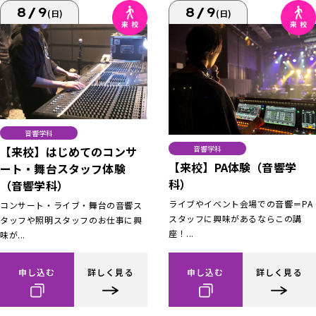
8/9
8/9
(日)
(日)
音響学科
【来校】はじめてのコンサ
音響学科
【来校】PA体験（音響学
ート・舞台スタッフ体験
科）
（音響学科）
ライブやイベント会場での音響＝PA
コンサート・ライブ・舞台の音響ス
スタッフに興味があるならこの講
タッフや照明スタッフのお仕事に興
座！...
味が...
申し込む
詳しく見る
申し込む
詳しく見る