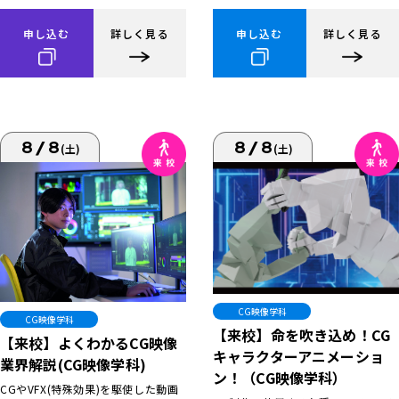
申し込む
詳しく見る
申し込む
詳しく見る
8/8
8/8
(土)
(土)
CG映像学科
CG映像学科
【来校】命を吹き込め！CG
【来校】よくわかるCG映像
キャラクターアニメーショ
業界解説(CG映像学科)
ン！（CG映像学科）
CGやVFX(特殊効果)を駆使した動画