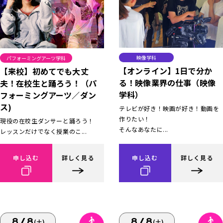
映像学科
パフォーミングアーツ学科
【オンライン】1日で分か
【来校】初めてでも大丈
る！映像業界の仕事（映像
夫！在校生と踊ろう！（パ
学科）
フォーミングアーツ／ダン
ス)
テレビが好き！映画が好き！動画を
作りたい！
現役の在校生ダンサーと踊ろう！
そんなあなたに...
レッスンだけでなく授業のこ...
申し込む
詳しく見る
申し込む
詳しく見る
8/8
8/8
(土)
(土)