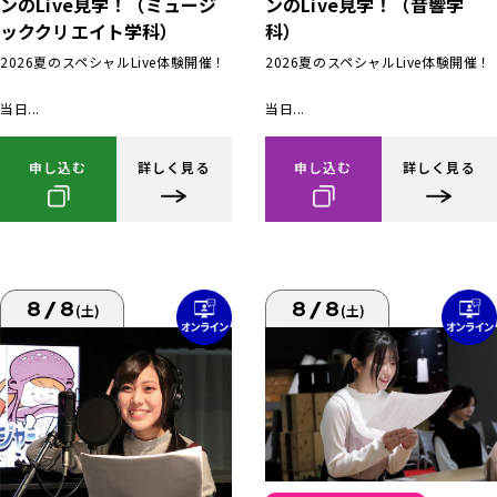
ンのLive見学！（ミュージ
ンのLive見学！（音響学
ッククリエイト学科）
科）
2026夏のスペシャルLive体験開催！
2026夏のスペシャルLive体験開催！
当日...
当日...
申し込む
詳しく見る
申し込む
詳しく見る
8/8
8/8
(土)
(土)