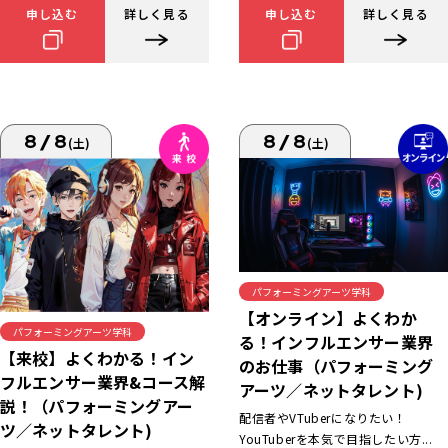
申し込む
詳しく見る
申し込む
詳しく見る
8/8
8/8
(土)
(土)
パフォーミングアーツ学科
【オンライン】よくわか
パフォーミングアーツ学科
る！インフルエンサー業界
【来校】よくわかる！イン
のお仕事（パフォーミング
フルエンサー業界&コース解
アーツ／ネットタレント)
説！（パフォーミングアー
配信者やVTuberになりたい！
ツ／ネットタレント)
YouTuberを本気で目指したい方...