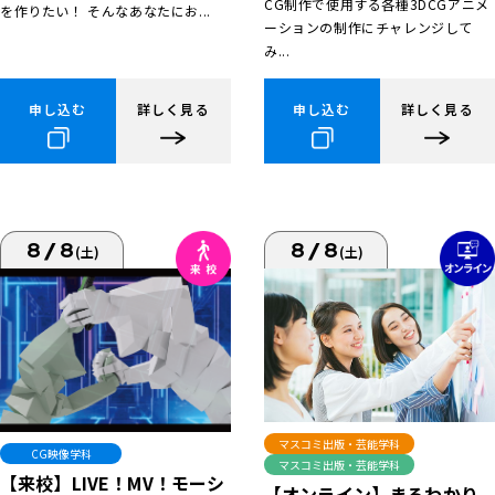
CG制作で使用する各種3DCGアニメ
を作りたい！ そんなあなたにお...
ーションの制作にチャレンジして
み...
申し込む
詳しく見る
申し込む
詳しく見る
8/8
8/8
(土)
(土)
マスコミ出版・芸能学科
CG映像学科
マスコミ出版・芸能学科
【来校】LIVE！MV！モーシ
【オンライン】まるわかり