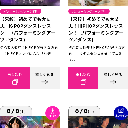
パフォーミングアーツ学科
パフォーミングアーツ学科
【来校】初めてでも大丈
【来校】初めてでも大丈
夫！K-POPダンスレッス
夫！HIPHOPダンスレッス
ン！（パフォーミングアー
ン！（パフォーミングアー
ツ／ダンス)
ツ／ダンス)
初心者大歓迎！K-POPが好きな方必
初心者大歓迎！HIPHOPが好きな方
見！K-POPソングに合わせた振...
必見！まずはダンスを通じてコミ
ュ...
申し込む
詳しく見る
申し込む
詳しく見る
8/8
8/8
(土)
(土)