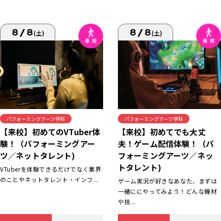
8/8
8/8
(土)
(土)
パフォーミングアーツ学科
パフォーミングアーツ学科
【来校】初めてでも大丈
【来校】初めてのVTuber体
夫！ゲーム配信体験！（パ
験！（パフォーミングアー
フォーミングアーツ／ネッ
ツ／ネットタレント)
トタレント)
VTuberを体験できるだけでなく業界
のことやネットタレント・インフ...
ゲーム実況が好きなあなた、まずは
一緒ににやってみよう！どんな機材
や技...