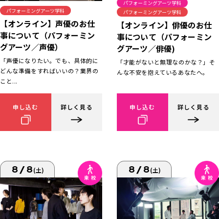
パフォーミングアーツ学科
パフォーミングアーツ学科
パフォーミングアーツ学科
【オンライン】声優のお仕
【オンライン】俳優のお仕
事について（パフォーミン
事について（パフォーミン
グアーツ／声優）
グアーツ／俳優)
「声優になりたい。でも、具体的に
「才能がないと無理なのかな？」そ
どんな準備をすればいいの？業界の
んな不安を抱えているあなたへ。
こと...
申し込む
詳しく見る
申し込む
詳しく見る
8/8
8/8
(土)
(土)