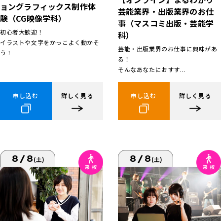
ョングラフィックス制作体
芸能業界・出版業界のお仕
験（CG映像学科）
事（マスコミ出版・芸能学
初心者大歓迎！
科）
イラストや文字をかっこよく動かそ
芸能・出版業界のお仕事に興味があ
う！
る！
そんなあなたにおすす...
申し込む
詳しく見る
申し込む
詳しく見る
8/8
8/8
(土)
(土)