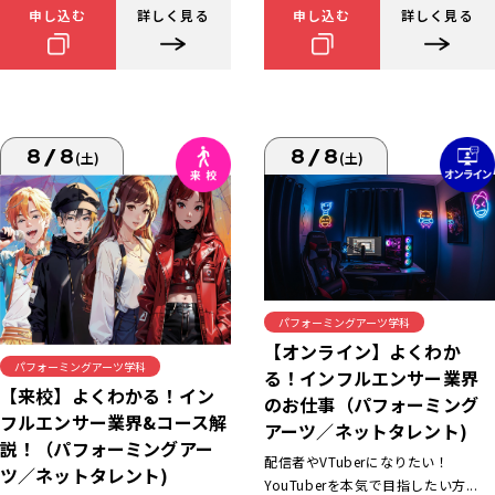
申し込む
詳しく見る
申し込む
詳しく見る
8/8
8/8
(土)
(土)
パフォーミングアーツ学科
【オンライン】よくわか
パフォーミングアーツ学科
る！インフルエンサー業界
【来校】よくわかる！イン
のお仕事（パフォーミング
フルエンサー業界&コース解
アーツ／ネットタレント)
説！（パフォーミングアー
配信者やVTuberになりたい！
ツ／ネットタレント)
YouTuberを本気で目指したい方...