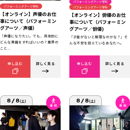
パフォーミングアーツ学科
パフォーミングアーツ学科
パフォーミングアーツ学科
【オンライン】声優のお仕
【オンライン】俳優のお仕
事について（パフォーミン
事について（パフォーミン
グアーツ／声優）
グアーツ／俳優)
「声優になりたい。でも、具体的に
「才能がないと無理なのかな？」そ
どんな準備をすればいいの？業界の
んな不安を抱えているあなたへ。
こと...
申し込む
詳しく見る
申し込む
詳しく見る
8/8
8/8
(土)
(土)