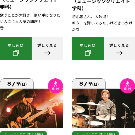
（ミュージッククリエイト
学科）
学科）
歌うことが大好き、歌い手になりた
初心者さん、大歓迎！
い人にに大人気の講座！
ギターを弾いてみたいけどきっかけ
音...
がな...
申し込む
詳しく見る
申し込む
詳しく見る
8/9
8/9
(日)
(日)
ミュージッククリエイト学科
ミュージッククリエイト学科