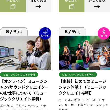
申し込む
詳しく見る
申し込む
詳しく見る
8/9
8/9
(日)
(日)
ミュージッククリエイト学科
ミュージッククリエイト学科
【来校】初めてのミュージ
【オンライン】ミュージシ
シャン体験！（ミュージッ
ャン/サウンドクリエイター
ククリエイト学科）
のお仕事について（ミュー
ジッククリエイト学科）
ボーカル、ギター、ベース、ドラ
ム、キーボードなどミュージシャン
ボーカル、ギター、ベース、ドラ
が気に...