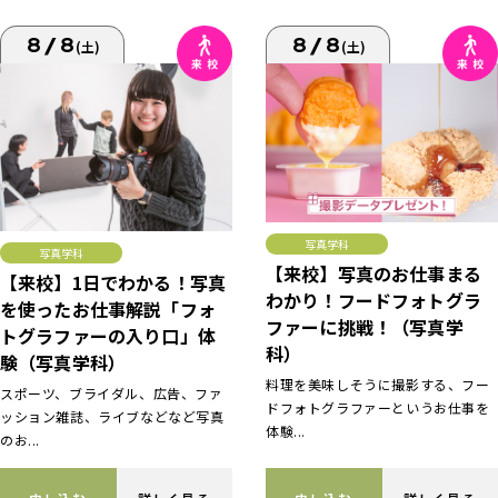
8/8
8/8
(土)
(土)
写真学科
写真学科
【来校】写真のお仕事まる
【来校】1日でわかる！写真
わかり！フードフォトグラ
を使ったお仕事解説「フォ
ファーに挑戦！（写真学
トグラファーの入り口」体
科）
験（写真学科）
料理を美味しそうに撮影する、フー
スポーツ、ブライダル、広告、ファ
ドフォトグラファーというお仕事を
ッション雑誌、ライブなどなど写真
体験...
のお...