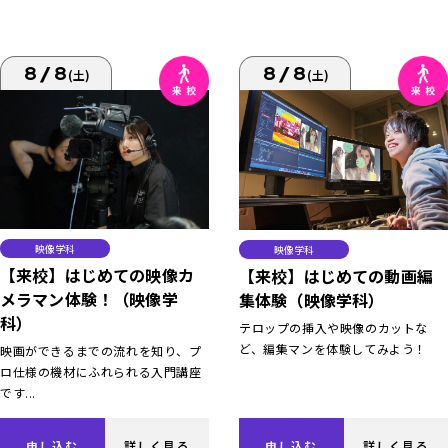
8/8
8/8
(土)
(土)
映像学科
映像学科
【来校】はじめての映像カ
【来校】はじめての動画編
メラマン体験！（映像学
集体験（映像学科）
科）
テロップの挿入や映像のカットな
ど、編集マンを体験してみよう！
映画ができるまでの流れを知り、プ
ロ仕様の機材にふれられる入門講座
です...
申し込む
詳しく見る
申し込む
詳しく見る