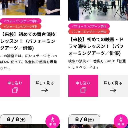
パフォーミングアーツ学科
パフォーミングアーツ学科
パフォーミングアーツ学科
パフォーミングアーツ学科
【来校】初めての舞台演技
【来校】初めての映画・ド
レッスン！（パフォーミン
ラマ演技レッスン！（パフ
グアーツ／俳優)
ォーミングアーツ／俳優)
この講座では、広いステージをいっ
映像の演技で一番難しいのは「普通
ぱいに使って、体全体で感情を爆発
にしゃべること」。
させ...
申し込む
詳しく見る
申し込む
詳しく見る
8/8
8/8
(土)
(土)