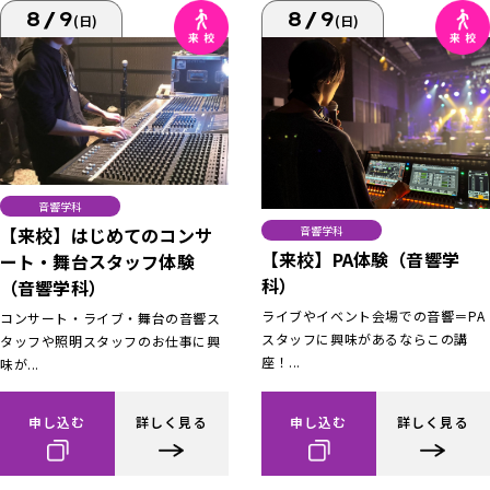
8/9
8/9
(日)
(日)
音響学科
【来校】はじめてのコンサ
音響学科
【来校】PA体験（音響学
ート・舞台スタッフ体験
科）
（音響学科）
ライブやイベント会場での音響＝PA
コンサート・ライブ・舞台の音響ス
スタッフに興味があるならこの講
タッフや照明スタッフのお仕事に興
座！...
味が...
申し込む
詳しく見る
申し込む
詳しく見る