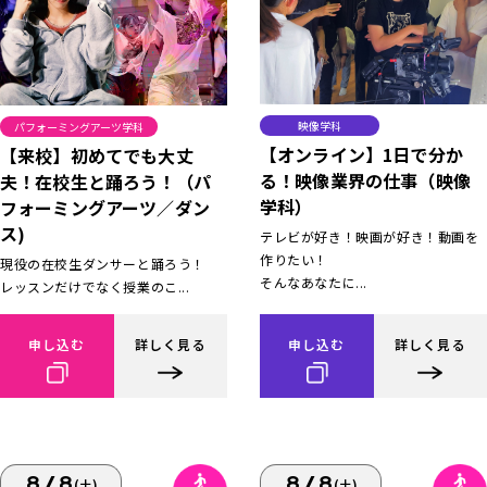
映像学科
パフォーミングアーツ学科
【オンライン】1日で分か
【来校】初めてでも大丈
る！映像業界の仕事（映像
夫！在校生と踊ろう！（パ
学科）
フォーミングアーツ／ダン
ス)
テレビが好き！映画が好き！動画を
作りたい！
現役の在校生ダンサーと踊ろう！
そんなあなたに...
レッスンだけでなく授業のこ...
申し込む
詳しく見る
申し込む
詳しく見る
8/8
8/8
(土)
(土)