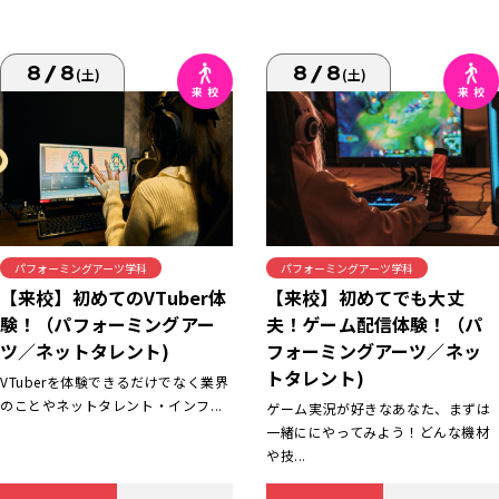
8/8
8/8
(土)
(土)
パフォーミングアーツ学科
パフォーミングアーツ学科
【来校】初めてでも大丈
【来校】初めてのVTuber体
夫！ゲーム配信体験！（パ
験！（パフォーミングアー
フォーミングアーツ／ネッ
ツ／ネットタレント)
トタレント)
VTuberを体験できるだけでなく業界
のことやネットタレント・インフ...
ゲーム実況が好きなあなた、まずは
一緒ににやってみよう！どんな機材
や技...