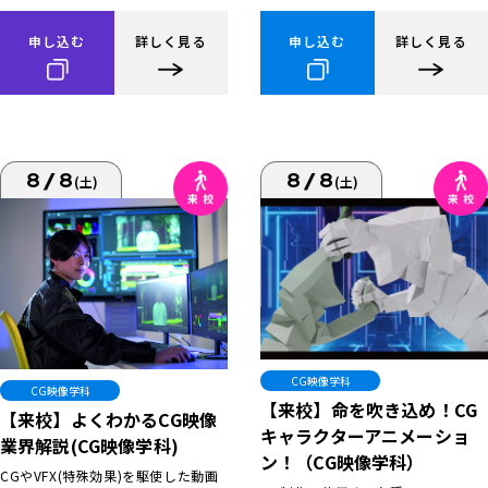
申し込む
詳しく見る
申し込む
詳しく見る
8/8
8/8
(土)
(土)
CG映像学科
CG映像学科
【来校】命を吹き込め！CG
【来校】よくわかるCG映像
キャラクターアニメーショ
業界解説(CG映像学科)
ン！（CG映像学科）
CGやVFX(特殊効果)を駆使した動画