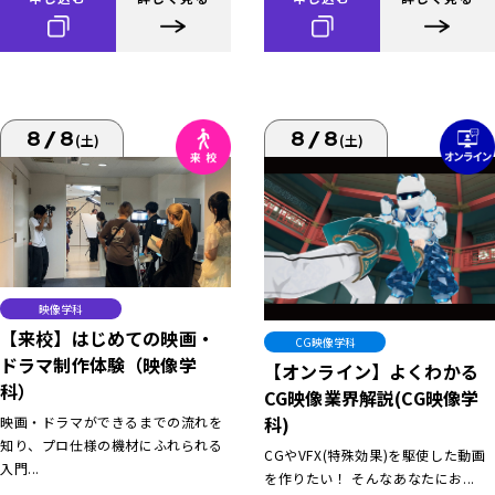
8/8
8/8
(土)
(土)
映像学科
【来校】はじめての映画・
CG映像学科
ドラマ制作体験（映像学
【オンライン】よくわかる
科）
CG映像業界解説(CG映像学
科)
映画・ドラマができるまでの流れを
知り、プロ仕様の機材にふれられる
CGやVFX(特殊効果)を駆使した動画
入門...
を作りたい！ そんなあなたにお...