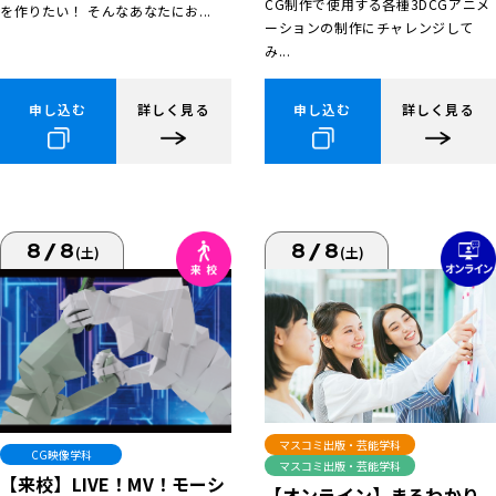
CG制作で使用する各種3DCGアニメ
を作りたい！ そんなあなたにお...
ーションの制作にチャレンジして
み...
申し込む
詳しく見る
申し込む
詳しく見る
8/8
8/8
(土)
(土)
マスコミ出版・芸能学科
CG映像学科
マスコミ出版・芸能学科
【来校】LIVE！MV！モーシ
【オンライン】まるわかり