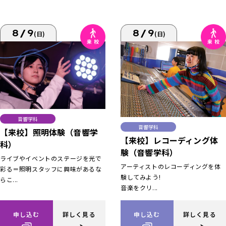
8/9
8/9
(日)
(日)
音響学科
音響学科
【来校】照明体験（音響学
【来校】レコーディング体
科）
験（音響学科）
ライブやイベントのステージを光で
アーティストのレコーディングを体
彩る＝照明スタッフに興味があるな
験してみよう!
らこ...
音楽をクリ...
申し込む
詳しく見る
申し込む
詳しく見る