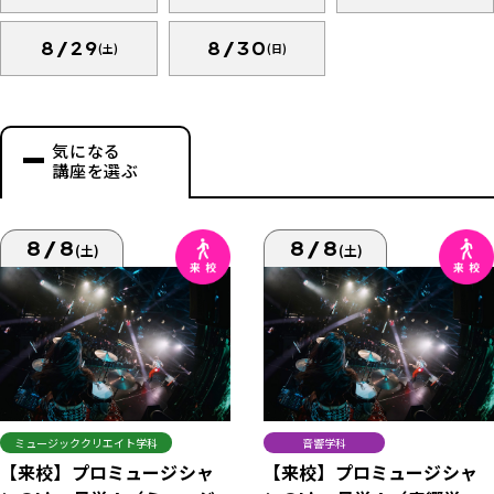
8/29
8/30
(土)
(日)
気になる
講座を選ぶ
8/8
8/8
(土)
(土)
ミュージッククリエイト学科
音響学科
【来校】プロミュージシャ
【来校】プロミュージシャ