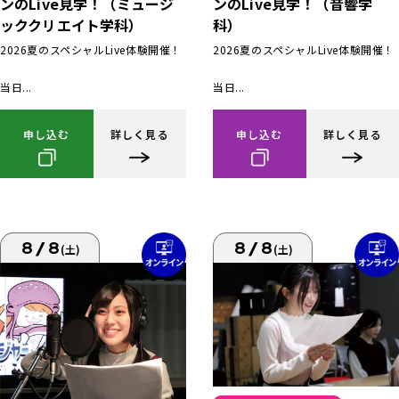
ンのLive見学！（ミュージ
ンのLive見学！（音響学
ッククリエイト学科）
科）
2026夏のスペシャルLive体験開催！
2026夏のスペシャルLive体験開催！
当日...
当日...
申し込む
詳しく見る
申し込む
詳しく見る
8/8
8/8
(土)
(土)