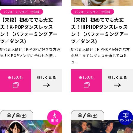
パフォーミングアーツ学科
パフォーミングアーツ学科
【来校】初めてでも大丈
【来校】初めてでも大丈
夫！K-POPダンスレッス
夫！HIPHOPダンスレッス
ン！（パフォーミングアー
ン！（パフォーミングアー
ツ／ダンス)
ツ／ダンス)
初心者大歓迎！K-POPが好きな方必
初心者大歓迎！HIPHOPが好きな方
見！K-POPソングに合わせた振...
必見！まずはダンスを通じてコミ
ュ...
申し込む
詳しく見る
申し込む
詳しく見る
8/8
8/8
(土)
(土)