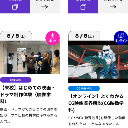
8/8
8/8
(土)
(土)
映像学科
【来校】はじめての映画・
CG映像学科
ドラマ制作体験（映像学
【オンライン】よくわかる
科）
CG映像業界解説(CG映像学
科)
映画・ドラマができるまでの流れを
知り、プロ仕様の機材にふれられる
CGやVFX(特殊効果)を駆使した動画
入門...
を作りたい！ そんなあなたにお...