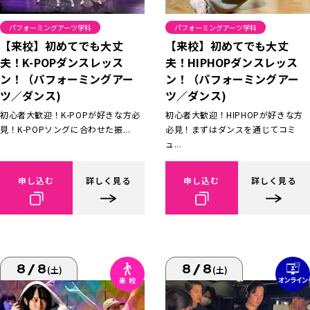
パフォーミングアーツ学科
パフォーミングアーツ学科
【来校】初めてでも大丈
【来校】初めてでも大丈
夫！K-POPダンスレッス
夫！HIPHOPダンスレッス
ン！（パフォーミングアー
ン！（パフォーミングアー
ツ／ダンス)
ツ／ダンス)
初心者大歓迎！K-POPが好きな方必
初心者大歓迎！HIPHOPが好きな方
見！K-POPソングに合わせた振...
必見！まずはダンスを通じてコミ
ュ...
申し込む
詳しく見る
申し込む
詳しく見る
8/8
8/8
(土)
(土)