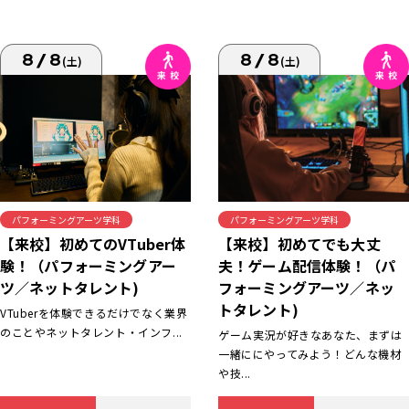
8/8
8/8
(土)
(土)
パフォーミングアーツ学科
パフォーミングアーツ学科
【来校】初めてでも大丈
【来校】初めてのVTuber体
夫！ゲーム配信体験！（パ
験！（パフォーミングアー
フォーミングアーツ／ネッ
ツ／ネットタレント)
トタレント)
VTuberを体験できるだけでなく業界
のことやネットタレント・インフ...
ゲーム実況が好きなあなた、まずは
一緒ににやってみよう！どんな機材
や技...