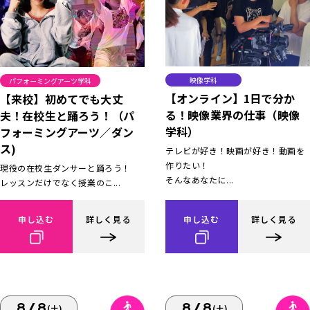
映像学科
パフォーミングアーツ学科
【オンライン】1日で分か
【来校】初めてでも大丈
る！映像業界の仕事（映像
夫！在校生と踊ろう！（パ
学科）
フォーミングアーツ／ダン
ス)
テレビが好き！映画が好き！動画を
作りたい！
現役の在校生ダンサーと踊ろう！
そんなあなたに...
レッスンだけでなく授業のこ...
申し込む
詳しく見る
申し込む
詳しく見る
8/8
8/8
(土)
(土)