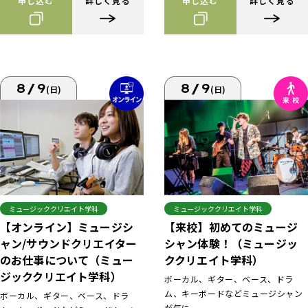
申し込む
詳しく見る
申し込む
詳しく見る
8/9
8/9
(日)
(日)
ミュージッククリエイト学科
ミュージッククリエイト学科
【来校】初めてのミュージ
【オンライン】ミュージシ
シャン体験！（ミュージッ
ャン/サウンドクリエイター
ククリエイト学科）
のお仕事について（ミュー
ジッククリエイト学科）
ボーカル、ギター、ベース、ドラ
ム、キーボードなどミュージシャン
ボーカル、ギター、ベース、ドラ
が気に...