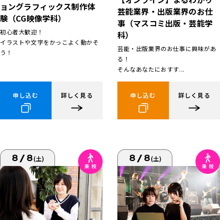
ョングラフィックス制作体
芸能業界・出版業界のお仕
験（CG映像学科）
事（マスコミ出版・芸能学
初心者大歓迎！
科）
イラストや文字をかっこよく動かそ
芸能・出版業界のお仕事に興味があ
う！
る！
そんなあなたにおすす...
申し込む
詳しく見る
申し込む
詳しく見る
8/8
8/8
(土)
(土)