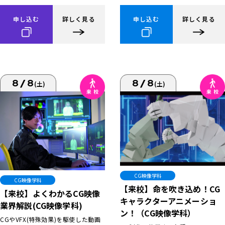
申し込む
詳しく見る
申し込む
詳しく見る
8/8
8/8
(土)
(土)
CG映像学科
CG映像学科
【来校】命を吹き込め！CG
【来校】よくわかるCG映像
キャラクターアニメーショ
業界解説(CG映像学科)
ン！（CG映像学科）
CGやVFX(特殊効果)を駆使した動画