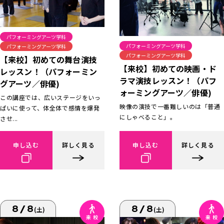
パフォーミングアーツ学科
パフォーミングアーツ学科
パフォーミングアーツ学科
パフォーミングアーツ学科
【来校】初めての舞台演技
【来校】初めての映画・ド
レッスン！（パフォーミン
ラマ演技レッスン！（パフ
グアーツ／俳優)
ォーミングアーツ／俳優)
この講座では、広いステージをいっ
映像の演技で一番難しいのは「普通
ぱいに使って、体全体で感情を爆発
にしゃべること」。
させ...
申し込む
詳しく見る
申し込む
詳しく見る
8/8
8/8
(土)
(土)