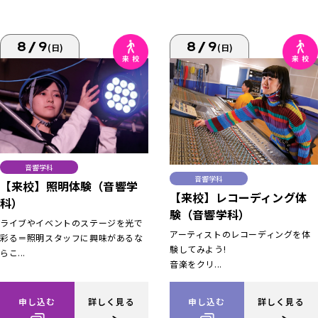
8/9
8/9
(日)
(日)
音響学科
音響学科
【来校】照明体験（音響学
【来校】レコーディング体
科）
験（音響学科）
ライブやイベントのステージを光で
アーティストのレコーディングを体
彩る＝照明スタッフに興味があるな
験してみよう!
らこ...
音楽をクリ...
申し込む
詳しく見る
申し込む
詳しく見る