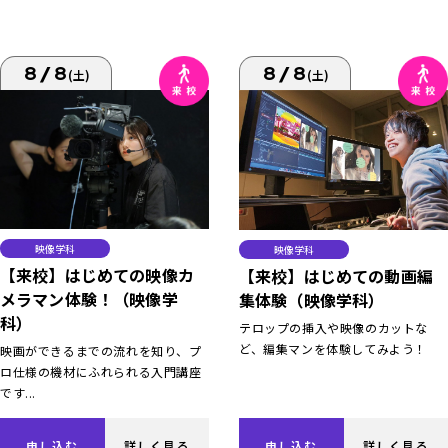
8/8
8/8
(土)
(土)
映像学科
映像学科
【来校】はじめての映像カ
【来校】はじめての動画編
メラマン体験！（映像学
集体験（映像学科）
科）
テロップの挿入や映像のカットな
ど、編集マンを体験してみよう！
映画ができるまでの流れを知り、プ
ロ仕様の機材にふれられる入門講座
です...
申し込む
詳しく見る
申し込む
詳しく見る