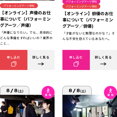
パフォーミングアーツ学科
パフォーミングアーツ学科
パフォーミングアーツ学科
【オンライン】声優のお仕
【オンライン】俳優のお仕
事について（パフォーミン
事について（パフォーミン
グアーツ／声優）
グアーツ／俳優)
「声優になりたい。でも、具体的に
「才能がないと無理なのかな？」そ
どんな準備をすればいいの？業界の
んな不安を抱えているあなたへ。
こと...
申し込む
詳しく見る
申し込む
詳しく見る
8/8
8/8
(土)
(土)