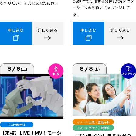
CG制作で使用する各種3DCGアニメ
を作りたい！ そんなあなたにお...
ーションの制作にチャレンジして
み...
申し込む
詳しく見る
申し込む
詳しく見る
8/8
8/8
(土)
(土)
マスコミ出版・芸能学科
CG映像学科
マスコミ出版・芸能学科
【来校】LIVE！MV！モーシ
【オンライン】まるわかり