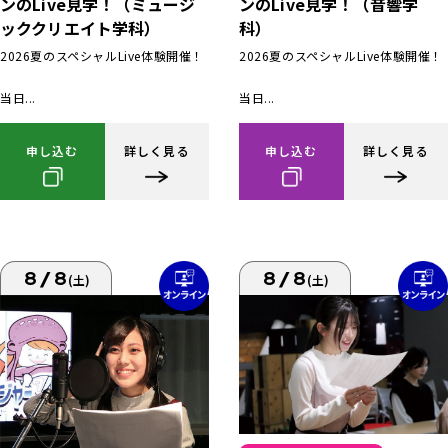
ンのLive見学！（ミュージ
ンのLive見学！（音響学
ッククリエイト学科）
科）
2026夏のスペシャルLive体験開催！
2026夏のスペシャルLive体験開催！
当日...
当日...
申し込む
詳しく見る
申し込む
詳しく見る
8/8
8/8
(土)
(土)