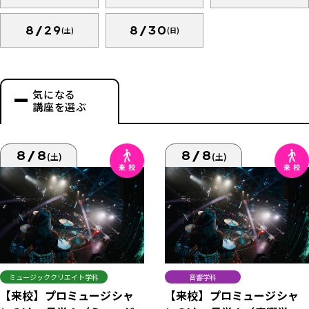
8/29
8/30
(土)
(日)
気になる
講座を選ぶ
8/8
8/8
(土)
(土)
ミュージッククリエイト学科
音響学科
【来校】プロミュージシャ
【来校】プロミュージシャ