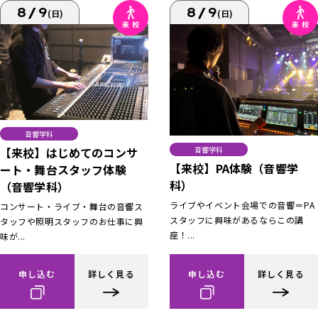
8/9
8/9
(日)
(日)
音響学科
【来校】はじめてのコンサ
音響学科
【来校】PA体験（音響学
ート・舞台スタッフ体験
科）
（音響学科）
ライブやイベント会場での音響＝PA
コンサート・ライブ・舞台の音響ス
スタッフに興味があるならこの講
タッフや照明スタッフのお仕事に興
座！...
味が...
申し込む
詳しく見る
申し込む
詳しく見る