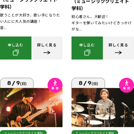
（ミュージッククリエイト
学科）
学科）
歌うことが大好き、歌い手になりた
初心者さん、大歓迎！
い人にに大人気の講座！
ギターを弾いてみたいけどきっかけ
音...
がな...
申し込む
詳しく見る
申し込む
詳しく見る
8/9
8/9
(日)
(日)
ミュージッククリエイト学科
ミュージッククリエイト学科