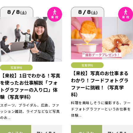
8/8
8/8
(土)
(土)
写真学科
写真学科
【来校】写真のお仕事まる
【来校】1日でわかる！写真
わかり！フードフォトグラ
を使ったお仕事解説「フォ
ファーに挑戦！（写真学
トグラファーの入り口」体
科）
験（写真学科）
料理を美味しそうに撮影する、フー
スポーツ、ブライダル、広告、ファ
ドフォトグラファーというお仕事を
ッション雑誌、ライブなどなど写真
体験...
のお...