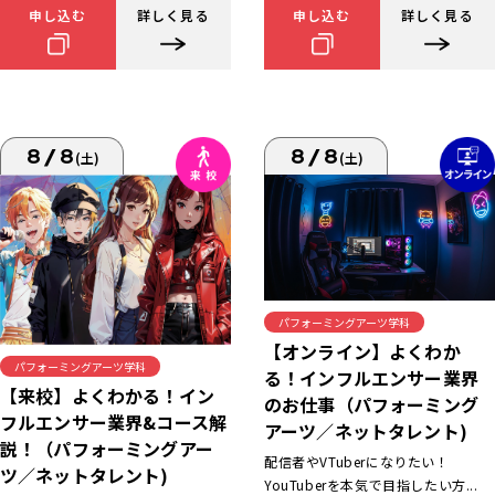
申し込む
詳しく見る
申し込む
詳しく見る
8/8
8/8
(土)
(土)
パフォーミングアーツ学科
【オンライン】よくわか
パフォーミングアーツ学科
る！インフルエンサー業界
【来校】よくわかる！イン
のお仕事（パフォーミング
フルエンサー業界&コース解
アーツ／ネットタレント)
説！（パフォーミングアー
配信者やVTuberになりたい！
ツ／ネットタレント)
YouTuberを本気で目指したい方...