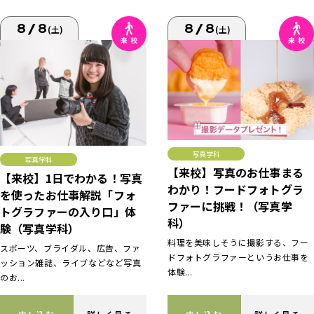
8/8
8/8
(土)
(土)
写真学科
写真学科
【来校】写真のお仕事まる
【来校】1日でわかる！写真
わかり！フードフォトグラ
を使ったお仕事解説「フォ
ファーに挑戦！（写真学
トグラファーの入り口」体
科）
験（写真学科）
料理を美味しそうに撮影する、フー
スポーツ、ブライダル、広告、ファ
ドフォトグラファーというお仕事を
ッション雑誌、ライブなどなど写真
体験...
のお...