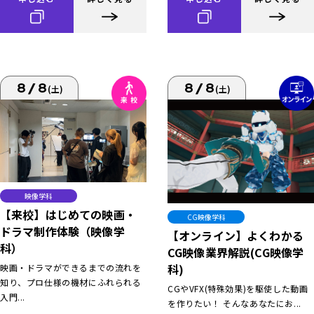
8/8
8/8
(土)
(土)
映像学科
【来校】はじめての映画・
CG映像学科
ドラマ制作体験（映像学
【オンライン】よくわかる
科）
CG映像業界解説(CG映像学
科)
映画・ドラマができるまでの流れを
知り、プロ仕様の機材にふれられる
CGやVFX(特殊効果)を駆使した動画
入門...
を作りたい！ そんなあなたにお...