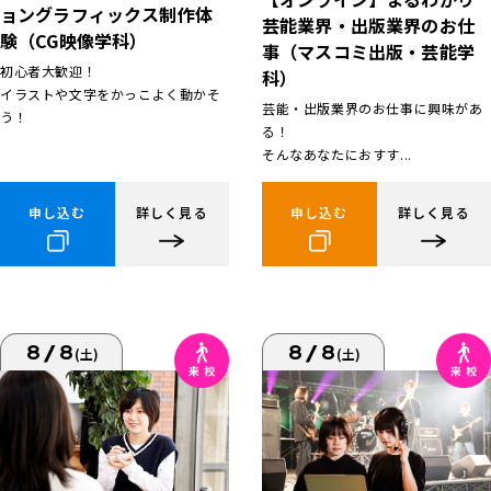
ョングラフィックス制作体
芸能業界・出版業界のお仕
験（CG映像学科）
事（マスコミ出版・芸能学
初心者大歓迎！
科）
イラストや文字をかっこよく動かそ
芸能・出版業界のお仕事に興味があ
う！
る！
そんなあなたにおすす...
申し込む
詳しく見る
申し込む
詳しく見る
8/8
8/8
(土)
(土)