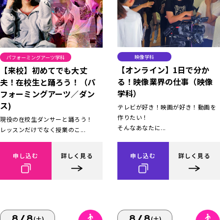
映像学科
パフォーミングアーツ学科
【オンライン】1日で分か
【来校】初めてでも大丈
る！映像業界の仕事（映像
夫！在校生と踊ろう！（パ
学科）
フォーミングアーツ／ダン
ス)
テレビが好き！映画が好き！動画を
作りたい！
現役の在校生ダンサーと踊ろう！
そんなあなたに...
レッスンだけでなく授業のこ...
申し込む
詳しく見る
申し込む
詳しく見る
8/8
8/8
(土)
(土)