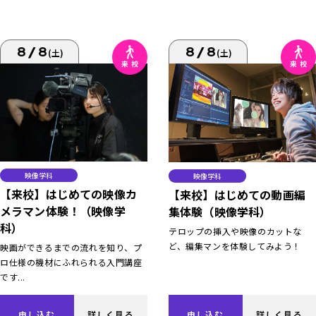
8/8
8/8
(土)
(土)
映像学科
映像学科
【来校】はじめての映像カ
【来校】はじめての動画編
メラマン体験！（映像学
集体験（映像学科）
科）
テロップの挿入や映像のカットな
ど、編集マンを体験してみよう！
映画ができるまでの流れを知り、プ
ロ仕様の機材にふれられる入門講座
です...
申し込む
詳しく見る
申し込む
詳しく見る