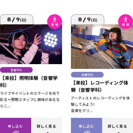
8/9
8/9
(日)
(日)
音響学科
音響学科
【来校】照明体験（音響学
【来校】レコーディング体
科）
験（音響学科）
ライブやイベントのステージを光で
アーティストのレコーディングを体
彩る＝照明スタッフに興味があるな
験してみよう!
らこ...
音楽をクリ...
申し込む
詳しく見る
申し込む
詳しく見る