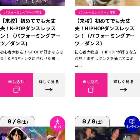
パフォーミングアーツ学科
パフォーミングアーツ学科
【来校】初めてでも大丈
【来校】初めてでも大丈
夫！K-POPダンスレッス
夫！HIPHOPダンスレッス
ン！（パフォーミングアー
ン！（パフォーミングアー
ツ／ダンス)
ツ／ダンス)
初心者大歓迎！K-POPが好きな方必
初心者大歓迎！HIPHOPが好きな方
見！K-POPソングに合わせた振...
必見！まずはダンスを通じてコミ
ュ...
申し込む
詳しく見る
申し込む
詳しく見る
8/8
8/8
(土)
(土)