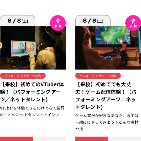
8/8
8/8
(土)
(土)
パフォーミングアーツ学科
パフォーミングアーツ学科
【来校】初めてでも大丈
【来校】初めてのVTuber体
夫！ゲーム配信体験！（パ
験！（パフォーミングアー
フォーミングアーツ／ネッ
ツ／ネットタレント)
トタレント)
VTuberを体験できるだけでなく業界
のことやネットタレント・インフ...
ゲーム実況が好きなあなた、まずは
一緒ににやってみよう！どんな機材
や技...