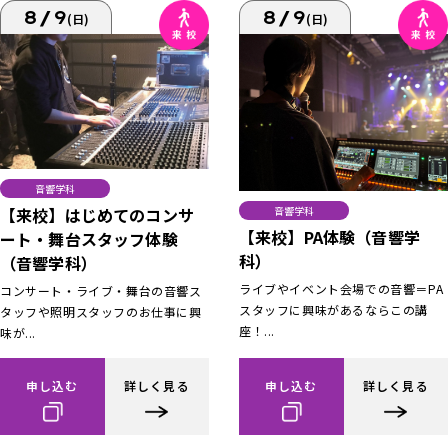
8/9
8/9
(日)
(日)
音響学科
【来校】はじめてのコンサ
音響学科
【来校】PA体験（音響学
ート・舞台スタッフ体験
科）
（音響学科）
ライブやイベント会場での音響＝PA
コンサート・ライブ・舞台の音響ス
スタッフに興味があるならこの講
タッフや照明スタッフのお仕事に興
座！...
味が...
申し込む
詳しく見る
申し込む
詳しく見る