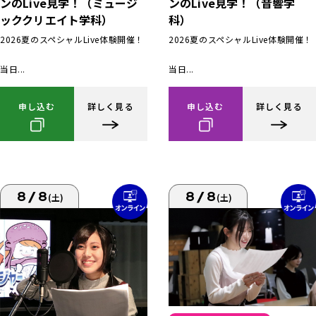
ンのLive見学！（ミュージ
ンのLive見学！（音響学
ッククリエイト学科）
科）
2026夏のスペシャルLive体験開催！
2026夏のスペシャルLive体験開催！
当日...
当日...
申し込む
詳しく見る
申し込む
詳しく見る
8/8
8/8
(土)
(土)