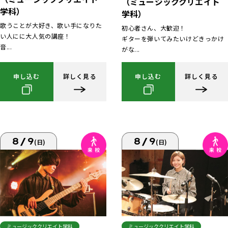
（ミュージッククリエイト
学科）
学科）
歌うことが大好き、歌い手になりた
初心者さん、大歓迎！
い人にに大人気の講座！
ギターを弾いてみたいけどきっかけ
音...
がな...
申し込む
詳しく見る
申し込む
詳しく見る
8/9
8/9
(日)
(日)
ミュージッククリエイト学科
ミュージッククリエイト学科