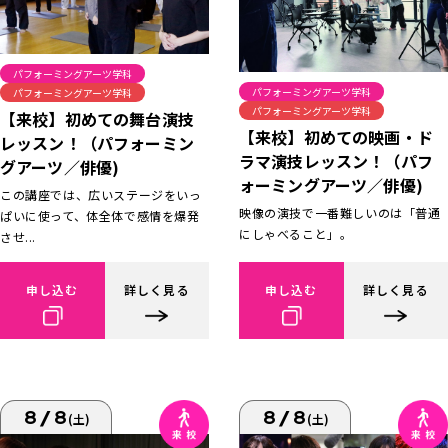
パフォーミングアーツ学科
パフォーミングアーツ学科
パフォーミングアーツ学科
パフォーミングアーツ学科
【来校】初めての舞台演技
【来校】初めての映画・ド
レッスン！（パフォーミン
ラマ演技レッスン！（パフ
グアーツ／俳優)
ォーミングアーツ／俳優)
この講座では、広いステージをいっ
映像の演技で一番難しいのは「普通
ぱいに使って、体全体で感情を爆発
にしゃべること」。
させ...
申し込む
詳しく見る
申し込む
詳しく見る
8/8
8/8
(土)
(土)