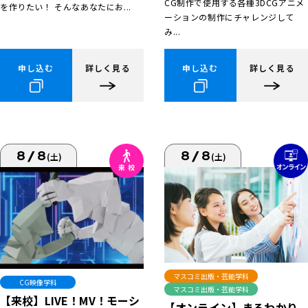
CG制作で使用する各種3DCGアニメ
を作りたい！ そんなあなたにお...
ーションの制作にチャレンジして
み...
申し込む
詳しく見る
申し込む
詳しく見る
8/8
8/8
(土)
(土)
マスコミ出版・芸能学科
CG映像学科
マスコミ出版・芸能学科
【来校】LIVE！MV！モーシ
【オンライン】まるわかり