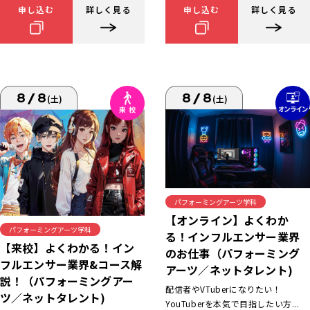
申し込む
詳しく見る
申し込む
詳しく見る
8/8
8/8
(土)
(土)
パフォーミングアーツ学科
【オンライン】よくわか
パフォーミングアーツ学科
る！インフルエンサー業界
【来校】よくわかる！イン
のお仕事（パフォーミング
フルエンサー業界&コース解
アーツ／ネットタレント)
説！（パフォーミングアー
配信者やVTuberになりたい！
ツ／ネットタレント)
YouTuberを本気で目指したい方...