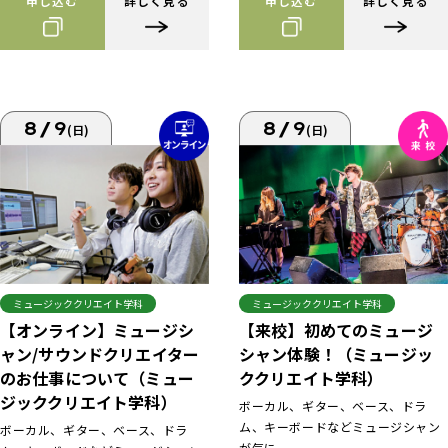
申し込む
詳しく見る
申し込む
詳しく見る
8/9
8/9
(日)
(日)
ミュージッククリエイト学科
ミュージッククリエイト学科
【来校】初めてのミュージ
【オンライン】ミュージシ
シャン体験！（ミュージッ
ャン/サウンドクリエイター
ククリエイト学科）
のお仕事について（ミュー
ジッククリエイト学科）
ボーカル、ギター、ベース、ドラ
ム、キーボードなどミュージシャン
ボーカル、ギター、ベース、ドラ
が気に...