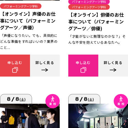
パフォーミングアーツ学科
パフォーミングアーツ学科
パフォーミングアーツ学科
【オンライン】声優のお仕
【オンライン】俳優のお仕
事について（パフォーミン
事について（パフォーミン
グアーツ／声優）
グアーツ／俳優)
「声優になりたい。でも、具体的に
「才能がないと無理なのかな？」そ
どんな準備をすればいいの？業界の
んな不安を抱えているあなたへ。
こと...
申し込む
詳しく見る
申し込む
詳しく見る
8/8
8/8
(土)
(土)