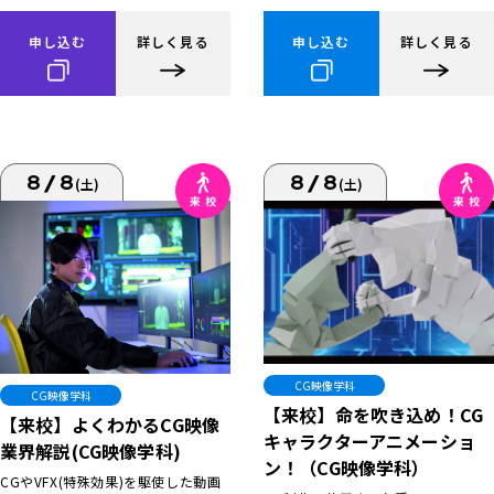
申し込む
詳しく見る
申し込む
詳しく見る
8/8
8/8
(土)
(土)
CG映像学科
CG映像学科
【来校】命を吹き込め！CG
【来校】よくわかるCG映像
キャラクターアニメーショ
業界解説(CG映像学科)
ン！（CG映像学科）
CGやVFX(特殊効果)を駆使した動画