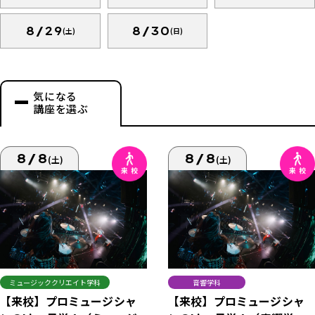
8/29
8/30
(土)
(日)
気になる
講座を選ぶ
8/8
8/8
(土)
(土)
ミュージッククリエイト学科
音響学科
【来校】プロミュージシャ
【来校】プロミュージシャ