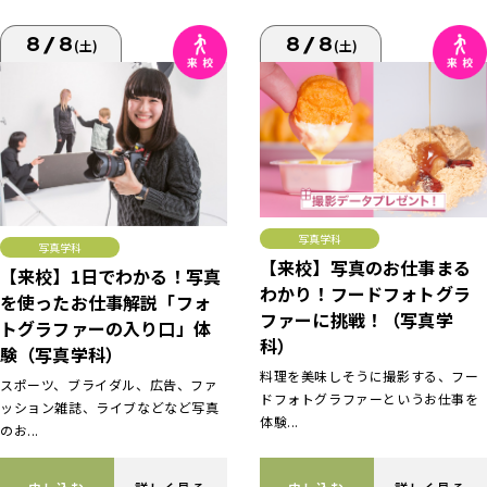
8/8
8/8
(土)
(土)
写真学科
写真学科
【来校】写真のお仕事まる
【来校】1日でわかる！写真
わかり！フードフォトグラ
を使ったお仕事解説「フォ
ファーに挑戦！（写真学
トグラファーの入り口」体
科）
験（写真学科）
料理を美味しそうに撮影する、フー
スポーツ、ブライダル、広告、ファ
ドフォトグラファーというお仕事を
ッション雑誌、ライブなどなど写真
体験...
のお...