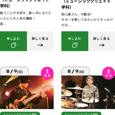
（ミュージッククリエイト
学科）
学科）
歌うことが大好き、歌い手になりた
初心者さん、大歓迎！
い人にに大人気の講座！
ギターを弾いてみたいけどきっかけ
音...
がな...
申し込む
詳しく見る
申し込む
詳しく見る
8/9
8/9
(日)
(日)
ミュージッククリエイト学科
ミュージッククリエイト学科