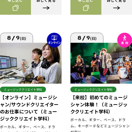
申し込む
詳しく見る
申し込む
詳しく見る
8/9
8/9
(日)
(日)
ミュージッククリエイト学科
ミュージッククリエイト学科
【来校】初めてのミュージ
【オンライン】ミュージシ
シャン体験！（ミュージッ
ャン/サウンドクリエイター
ククリエイト学科）
のお仕事について（ミュー
ジッククリエイト学科）
ボーカル、ギター、ベース、ドラ
ム、キーボードなどミュージシャン
ボーカル、ギター、ベース、ドラ
が気に...