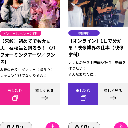
映像学科
パフォーミングアーツ学科
【オンライン】1日で分か
【来校】初めてでも大丈
る！映像業界の仕事（映像
夫！在校生と踊ろう！（パ
学科）
フォーミングアーツ／ダン
ス)
テレビが好き！映画が好き！動画を
作りたい！
現役の在校生ダンサーと踊ろう！
そんなあなたに...
レッスンだけでなく授業のこ...
申し込む
詳しく見る
申し込む
詳しく見る
8/8
8/8
(土)
(土)