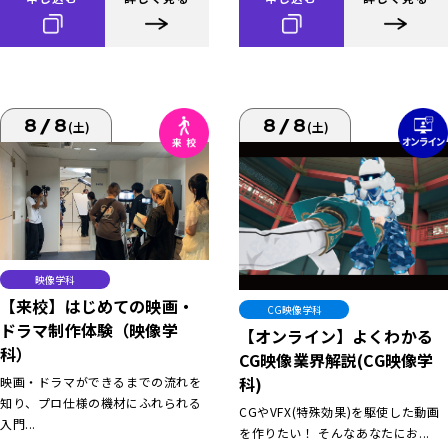
8/8
8/8
(土)
(土)
映像学科
【来校】はじめての映画・
CG映像学科
ドラマ制作体験（映像学
【オンライン】よくわかる
科）
CG映像業界解説(CG映像学
科)
映画・ドラマができるまでの流れを
知り、プロ仕様の機材にふれられる
CGやVFX(特殊効果)を駆使した動画
入門...
を作りたい！ そんなあなたにお...