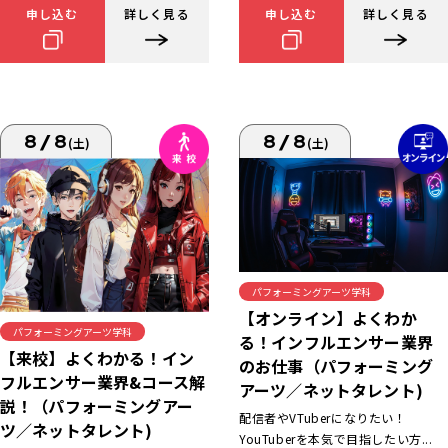
申し込む
詳しく見る
申し込む
詳しく見る
8/8
8/8
(土)
(土)
パフォーミングアーツ学科
【オンライン】よくわか
パフォーミングアーツ学科
る！インフルエンサー業界
【来校】よくわかる！イン
のお仕事（パフォーミング
フルエンサー業界&コース解
アーツ／ネットタレント)
説！（パフォーミングアー
配信者やVTuberになりたい！
ツ／ネットタレント)
YouTuberを本気で目指したい方...