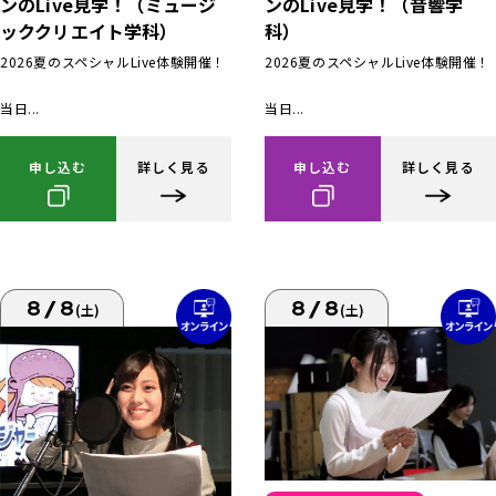
ンのLive見学！（ミュージ
ンのLive見学！（音響学
ッククリエイト学科）
科）
2026夏のスペシャルLive体験開催！
2026夏のスペシャルLive体験開催！
当日...
当日...
申し込む
詳しく見る
申し込む
詳しく見る
8/8
8/8
(土)
(土)