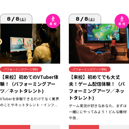
8/8
8/8
(土)
(土)
パフォーミングアーツ学科
パフォーミングアーツ学科
【来校】初めてでも大丈
【来校】初めてのVTuber体
夫！ゲーム配信体験！（パ
験！（パフォーミングアー
フォーミングアーツ／ネッ
ツ／ネットタレント)
トタレント)
VTuberを体験できるだけでなく業界
のことやネットタレント・インフ...
ゲーム実況が好きなあなた、まずは
一緒ににやってみよう！どんな機材
や技...