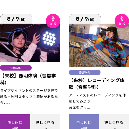
8/9
8/9
(日)
(日)
音響学科
音響学科
【来校】照明体験（音響学
【来校】レコーディング体
科）
験（音響学科）
ライブやイベントのステージを光で
アーティストのレコーディングを体
彩る＝照明スタッフに興味があるな
験してみよう!
らこ...
音楽をクリ...
申し込む
詳しく見る
申し込む
詳しく見る