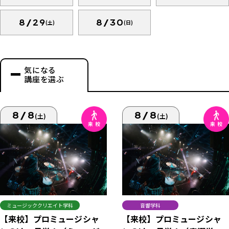
8/29
8/30
(土)
(日)
気になる
講座を選ぶ
8/8
8/8
(土)
(土)
ミュージッククリエイト学科
音響学科
【来校】プロミュージシャ
【来校】プロミュージシャ