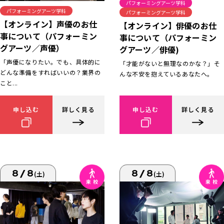
パフォーミングアーツ学科
パフォーミングアーツ学科
パフォーミングアーツ学科
【オンライン】声優のお仕
【オンライン】俳優のお仕
事について（パフォーミン
事について（パフォーミン
グアーツ／声優）
グアーツ／俳優)
「声優になりたい。でも、具体的に
「才能がないと無理なのかな？」そ
どんな準備をすればいいの？業界の
んな不安を抱えているあなたへ。
こと...
申し込む
詳しく見る
申し込む
詳しく見る
8/8
8/8
(土)
(土)