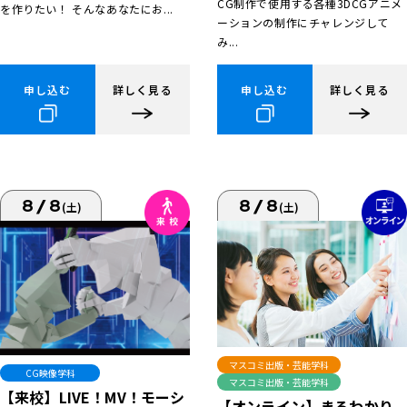
CG制作で使用する各種3DCGアニメ
を作りたい！ そんなあなたにお...
ーションの制作にチャレンジして
み...
申し込む
詳しく見る
申し込む
詳しく見る
8/8
8/8
(土)
(土)
マスコミ出版・芸能学科
CG映像学科
マスコミ出版・芸能学科
【来校】LIVE！MV！モーシ
【オンライン】まるわかり