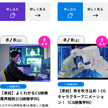
申し込む
詳しく見る
申し込む
詳しく見る
8/8
8/8
(土)
(土)
CG映像学科
CG映像学科
【来校】命を吹き込め！CG
【来校】よくわかるCG映像
キャラクターアニメーショ
業界解説(CG映像学科)
ン！（CG映像学科）
CGやVFX(特殊効果)を駆使した動画