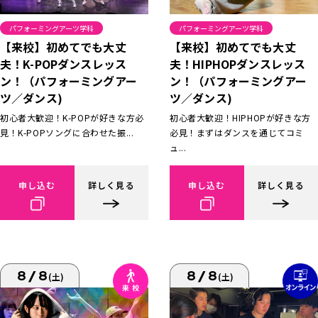
パフォーミングアーツ学科
パフォーミングアーツ学科
【来校】初めてでも大丈
【来校】初めてでも大丈
夫！K-POPダンスレッス
夫！HIPHOPダンスレッス
ン！（パフォーミングアー
ン！（パフォーミングアー
ツ／ダンス)
ツ／ダンス)
初心者大歓迎！K-POPが好きな方必
初心者大歓迎！HIPHOPが好きな方
見！K-POPソングに合わせた振...
必見！まずはダンスを通じてコミ
ュ...
申し込む
詳しく見る
申し込む
詳しく見る
8/8
8/8
(土)
(土)