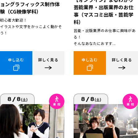
ョングラフィックス制作体
芸能業界・出版業界のお仕
験（CG映像学科）
事（マスコミ出版・芸能学
初心者大歓迎！
科）
イラストや文字をかっこよく動かそ
芸能・出版業界のお仕事に興味があ
う！
る！
そんなあなたにおすす...
申し込む
詳しく見る
申し込む
詳しく見る
8/8
8/8
(土)
(土)