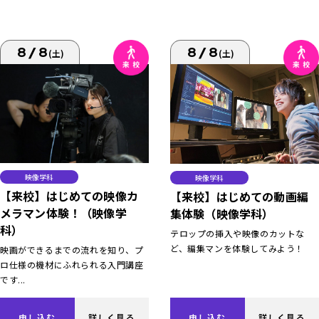
8/8
8/8
(土)
(土)
映像学科
映像学科
【来校】はじめての映像カ
【来校】はじめての動画編
メラマン体験！（映像学
集体験（映像学科）
科）
テロップの挿入や映像のカットな
ど、編集マンを体験してみよう！
映画ができるまでの流れを知り、プ
ロ仕様の機材にふれられる入門講座
です...
申し込む
詳しく見る
申し込む
詳しく見る