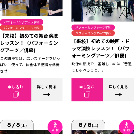
パフォーミングアーツ学科
パフォーミングアーツ学科
パフォーミングアーツ学科
パフォーミングアーツ学科
【来校】初めての舞台演技
【来校】初めての映画・ド
レッスン！（パフォーミン
ラマ演技レッスン！（パフ
グアーツ／俳優)
ォーミングアーツ／俳優)
この講座では、広いステージをいっ
映像の演技で一番難しいのは「普通
ぱいに使って、体全体で感情を爆発
にしゃべること」。
させ...
申し込む
詳しく見る
申し込む
詳しく見る
8/8
8/8
(土)
(土)