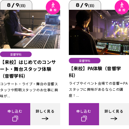
8/9
8/9
(日)
(日)
音響学科
【来校】はじめてのコンサ
音響学科
【来校】PA体験（音響学
ート・舞台スタッフ体験
科）
（音響学科）
ライブやイベント会場での音響＝PA
コンサート・ライブ・舞台の音響ス
スタッフに興味があるならこの講
タッフや照明スタッフのお仕事に興
座！...
味が...
申し込む
詳しく見る
申し込む
詳しく見る