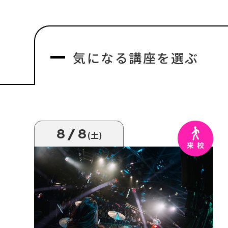
気になる
講座を選ぶ
8/8
(土)