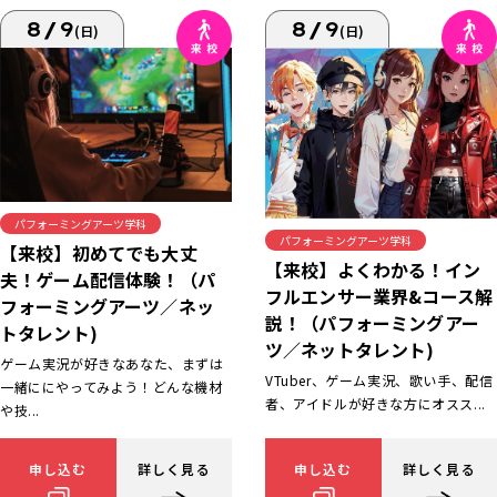
8/9
8/9
(日)
(日)
パフォーミングアーツ学科
パフォーミングアーツ学科
【来校】初めてでも大丈
【来校】よくわかる！イン
夫！ゲーム配信体験！（パ
フルエンサー業界&コース解
フォーミングアーツ／ネッ
説！（パフォーミングアー
トタレント)
ツ／ネットタレント)
ゲーム実況が好きなあなた、まずは
VTuber、ゲーム実況、歌い手、配信
一緒ににやってみよう！どんな機材
者、アイドルが好きな方にオスス...
や技...
申し込む
詳しく見る
申し込む
詳しく見る