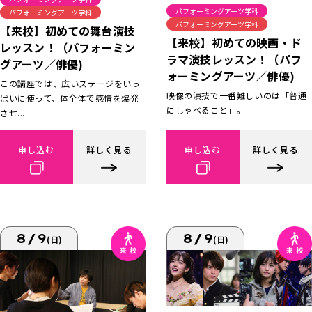
パフォーミングアーツ学科
パフォーミングアーツ学科
パフォーミングアーツ学科
【来校】初めての舞台演技
【来校】初めての映画・ド
レッスン！（パフォーミン
ラマ演技レッスン！（パフ
グアーツ／俳優)
ォーミングアーツ／俳優)
この講座では、広いステージをいっ
映像の演技で一番難しいのは「普通
ぱいに使って、体全体で感情を爆発
にしゃべること」。
させ...
申し込む
詳しく見る
申し込む
詳しく見る
8/9
8/9
(日)
(日)