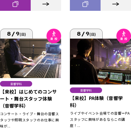
8/9
8/9
(日)
(日)
音響学科
【来校】はじめてのコンサ
音響学科
【来校】PA体験（音響学
ート・舞台スタッフ体験
科）
（音響学科）
ライブやイベント会場での音響＝PA
コンサート・ライブ・舞台の音響ス
スタッフに興味があるならこの講
タッフや照明スタッフのお仕事に興
座！...
味が...