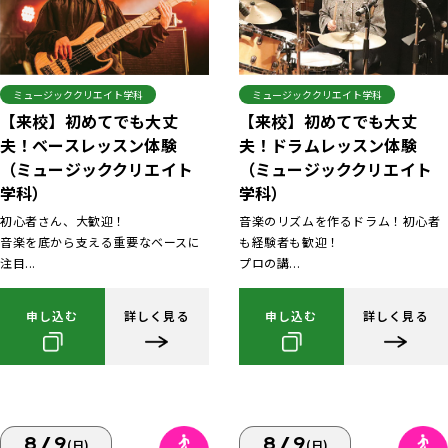
ミュージッククリエイト学科
ミュージッククリエイト学科
【来校】初めてでも大丈
【来校】初めてでも大丈
夫！ベースレッスン体験
夫！ドラムレッスン体験
（ミュージッククリエイト
（ミュージッククリエイト
学科）
学科）
初心者さん、大歓迎！
音楽のリズムを作るドラム！初心者
音楽を底から支える重要なベースに
も経験者も歓迎！
注目...
プロの講...
申し込む
詳しく見る
申し込む
詳しく見る
8/9
8/9
(日)
(日)