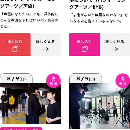
グアーツ／声優）
グアーツ／俳優)
「声優になりたい。でも、具体的に
「才能がないと無理なのかな？」そ
どんな準備をすればいいの？業界の
んな不安を抱えているあなたへ。
こと...
申し込む
詳しく見る
申し込む
詳しく見る
8/9
8/9
(日)
(日)
パフォーミングアーツ学科