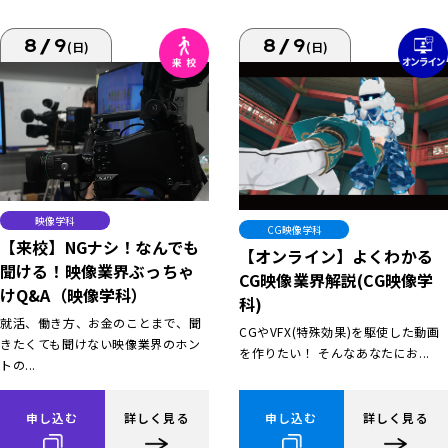
8/9
8/9
(日)
(日)
映像学科
CG映像学科
【来校】NGナシ！なんでも
【オンライン】よくわかる
聞ける！映像業界ぶっちゃ
CG映像業界解説(CG映像学
けQ&A（映像学科）
科)
就活、働き方、お金のことまで、聞
CGやVFX(特殊効果)を駆使した動画
きたくても聞けない映像業界のホン
を作りたい！ そんなあなたにお...
トの...
申し込む
詳しく見る
申し込む
詳しく見る