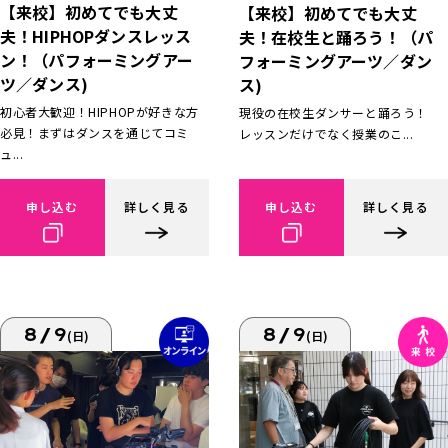
【来校】初めてでも大丈
【来校】初めてでも大丈
夫！HIPHOPダンスレッス
夫！在校生と踊ろう！（パ
ン！（パフォーミングアー
フォーミングアーツ／ダン
ツ／ダンス)
ス)
初心者大歓迎！HIPHOPが好きな方
現役の在校生ダンサーと踊ろう！
必見！まずはダンスを通じてコミ
レッスンだけでなく授業のこ...
ュ...
申し込む
詳しく見る
申し込む
詳しく見る
8/9
8/9
(日)
(日)