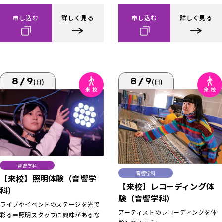
申し込む
詳しく見る
申し込む
詳しく見る
8/9
8/9
(日)
(日)
音響学科
音響学科
【来校】照明体験（音響学
【来校】レコーディング体
科）
験（音響学科）
ライブやイベントのステージを光で
アーティストのレコーディングを体
彩る＝照明スタッフに興味があるな