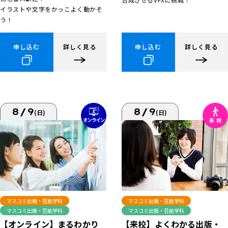
イラストや文字をかっこよく動かそ
う！
申し込む
詳しく見る
申し込む
詳しく見る
8/9
8/9
(日)
(日)
マスコミ出版・芸能学科
マスコミ出版・芸能学科
マスコミ出版・芸能学科
マスコミ出版・芸能学科
【来校】よくわかる出版・
【オンライン】まるわかり