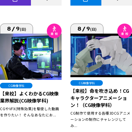
8/9
8/9
(日)
(日)
CG映像学科
CG映像学科
【来校】命を吹き込め！CG
【来校】よくわかるCG映像
キャラクターアニメーショ
業界解説(CG映像学科)
ン！（CG映像学科）
CGやVFX(特殊効果)を駆使した動画
CG制作で使用する各種3DCGアニメ
を作りたい！ そんなあなたにお...
ーションの制作にチャレンジして
み...