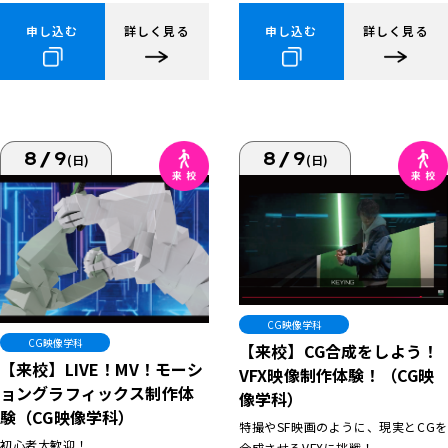
申し込む
詳しく見る
申し込む
詳しく見る
8/9
8/9
(日)
(日)
CG映像学科
CG映像学科
【来校】CG合成をしよう！
【来校】LIVE！MV！モーシ
VFX映像制作体験！（CG映
ョングラフィックス制作体
像学科）
験（CG映像学科）
特撮やSF映画のように、現実とCGを
初心者大歓迎！
合成させるVFXに挑戦！