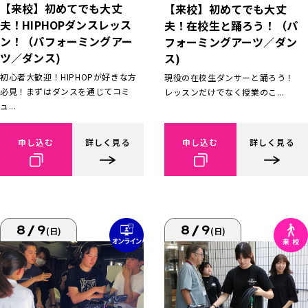
【来校】初めてでも大丈
【来校】初めてでも大丈
夫！HIPHOPダンスレッス
夫！在校生と踊ろう！（パ
ン！（パフォーミングアー
フォーミングアーツ／ダン
ツ／ダンス)
ス)
初心者大歓迎！HIPHOPが好きな方
現役の在校生ダンサーと踊ろう！
必見！まずはダンスを通じてコミ
レッスンだけでなく授業のこ...
ュ...
申し込む
詳しく見る
申し込む
詳しく見る
8/9
8/9
(日)
(日)