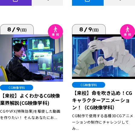
8/9
8/9
(日)
(日)
CG映像学科
CG映像学科
【来校】命を吹き込め！CG
【来校】よくわかるCG映像
キャラクターアニメーショ
業界解説(CG映像学科)
ン！（CG映像学科）
CGやVFX(特殊効果)を駆使した動画
CG制作で使用する各種3DCGアニメ
を作りたい！ そんなあなたにお...
ーションの制作にチャレンジして
み...