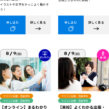
イラストや文字をかっこよく動かそ
う！
申し込む
詳しく見る
申し込む
詳しく見る
8/9
8/9
(日)
(日)
マスコミ出版・芸能学科
マスコミ出版・芸能学科
マスコミ出版・芸能学科
マスコミ出版・芸能学科
【来校】よくわかる出版・
【オンライン】まるわかり