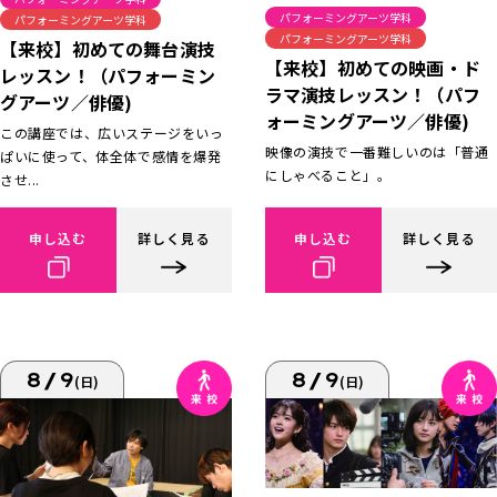
パフォーミングアーツ学科
パフォーミングアーツ学科
パフォーミングアーツ学科
【来校】初めての舞台演技
【来校】初めての映画・ド
レッスン！（パフォーミン
ラマ演技レッスン！（パフ
グアーツ／俳優)
ォーミングアーツ／俳優)
この講座では、広いステージをいっ
映像の演技で一番難しいのは「普通
ぱいに使って、体全体で感情を爆発
にしゃべること」。
させ...
申し込む
詳しく見る
申し込む
詳しく見る
8/9
8/9
(日)
(日)