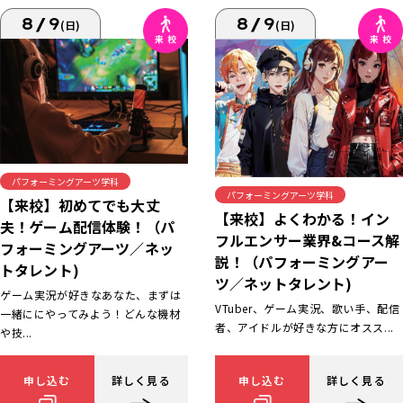
8/9
8/9
(日)
(日)
パフォーミングアーツ学科
パフォーミングアーツ学科
【来校】初めてでも大丈
【来校】よくわかる！イン
夫！ゲーム配信体験！（パ
フルエンサー業界&コース解
フォーミングアーツ／ネッ
説！（パフォーミングアー
トタレント)
ツ／ネットタレント)
ゲーム実況が好きなあなた、まずは
VTuber、ゲーム実況、歌い手、配信
一緒ににやってみよう！どんな機材
者、アイドルが好きな方にオスス...
や技...
申し込む
詳しく見る
申し込む
詳しく見る