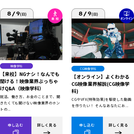
8/9
8/9
(日)
(日)
映像学科
CG映像学科
【来校】NGナシ！なんでも
【オンライン】よくわかる
聞ける！映像業界ぶっちゃ
CG映像業界解説(CG映像学
けQ&A（映像学科）
科)
就活、働き方、お金のことまで、聞
CGやVFX(特殊効果)を駆使した動画
きたくても聞けない映像業界のホン
を作りたい！ そんなあなたにお...
トの...
申し込む
詳しく見る
申し込む
詳しく見る