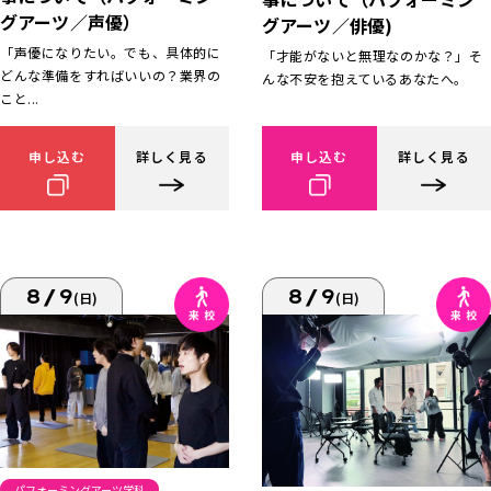
グアーツ／声優）
グアーツ／俳優)
「声優になりたい。でも、具体的に
「才能がないと無理なのかな？」そ
どんな準備をすればいいの？業界の
んな不安を抱えているあなたへ。
こと...
申し込む
詳しく見る
申し込む
詳しく見る
8/9
8/9
(日)
(日)
パフォーミングアーツ学科