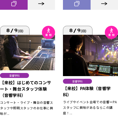
8/9
8/9
(日)
(日)
音響学科
【来校】はじめてのコンサ
音響学科
【来校】PA体験（音響学
ート・舞台スタッフ体験
科）
（音響学科）
ライブやイベント会場での音響＝PA
コンサート・ライブ・舞台の音響ス
スタッフに興味があるならこの講
タッフや照明スタッフのお仕事に興
座！...
味が...