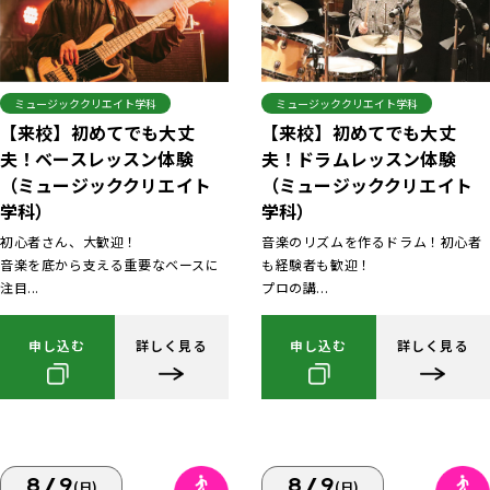
ミュージッククリエイト学科
ミュージッククリエイト学科
【来校】初めてでも大丈
【来校】初めてでも大丈
夫！ベースレッスン体験
夫！ドラムレッスン体験
（ミュージッククリエイト
（ミュージッククリエイト
学科）
学科）
初心者さん、大歓迎！
音楽のリズムを作るドラム！初心者
音楽を底から支える重要なベースに
も経験者も歓迎！
注目...
プロの講...
申し込む
詳しく見る
申し込む
詳しく見る
8/9
8/9
(日)
(日)