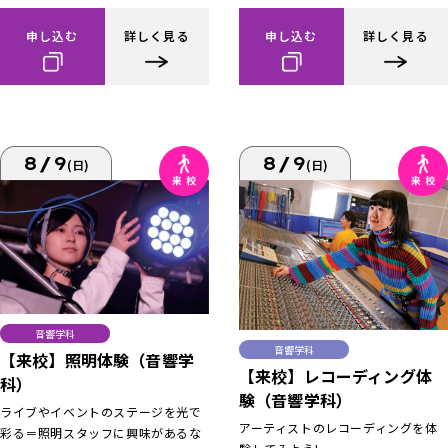
申し込む
詳しく見る
申し込む
詳しく見る
8/9
8/9
(日)
(日)
音響学科
音響学科
【来校】照明体験（音響学
【来校】レコーディング体
科）
験（音響学科）
ライブやイベントのステージを光で
アーティストのレコーディングを体
彩る＝照明スタッフに興味があるな