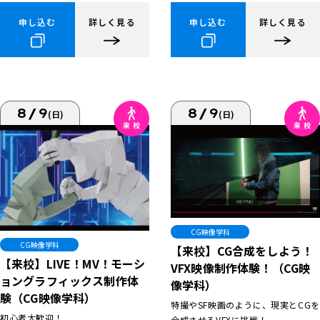
申し込む
詳しく見る
申し込む
詳しく見る
8/9
8/9
(日)
(日)
CG映像学科
CG映像学科
【来校】CG合成をしよう！
【来校】LIVE！MV！モーシ
VFX映像制作体験！（CG映
ョングラフィックス制作体
像学科）
験（CG映像学科）
特撮やSF映画のように、現実とCGを
初心者大歓迎！
合成させるVFXに挑戦！