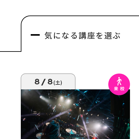
気になる
講座を選ぶ
8/8
(土)