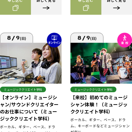
申し込む
詳しく見る
申し込む
詳しく見る
8/9
8/9
(日)
(日)
ミュージッククリエイト学科
ミュージッククリエイト学科
【来校】初めてのミュージ
【オンライン】ミュージシ
シャン体験！（ミュージッ
ャン/サウンドクリエイター
ククリエイト学科）
のお仕事について（ミュー
ジッククリエイト学科）
ボーカル、ギター、ベース、ドラ
ム、キーボードなどミュージシャン
ボーカル、ギター、ベース、ドラ
が気に...