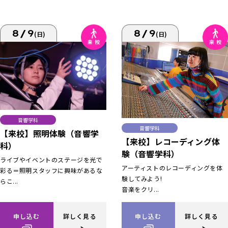
8/9
8/9
(日)
(日)
音響学科
音響学科
【来校】照明体験（音響学
【来校】レコーディング体
科）
験（音響学科）
ライブやイベントのステージを光で
アーティストのレコーディングを体
彩る＝照明スタッフに興味があるな
験してみよう!
らこ...
音楽をクリ...
申し込む
詳しく見る
申し込む
詳しく見る