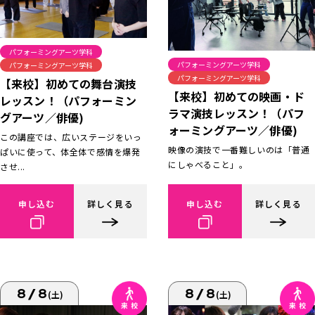
パフォーミングアーツ学科
パフォーミングアーツ学科
パフォーミングアーツ学科
パフォーミングアーツ学科
【来校】初めての舞台演技
【来校】初めての映画・ド
レッスン！（パフォーミン
ラマ演技レッスン！（パフ
グアーツ／俳優)
ォーミングアーツ／俳優)
この講座では、広いステージをいっ
映像の演技で一番難しいのは「普通
ぱいに使って、体全体で感情を爆発
にしゃべること」。
させ...
申し込む
詳しく見る
申し込む
詳しく見る
8/8
8/8
(土)
(土)