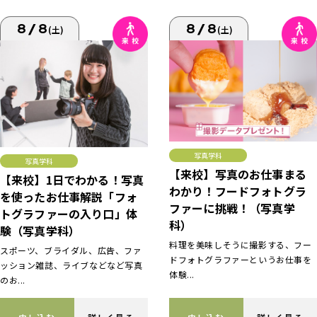
8/8
8/8
(土)
(土)
写真学科
写真学科
【来校】写真のお仕事まる
【来校】1日でわかる！写真
わかり！フードフォトグラ
を使ったお仕事解説「フォ
ファーに挑戦！（写真学
トグラファーの入り口」体
科）
験（写真学科）
料理を美味しそうに撮影する、フー
スポーツ、ブライダル、広告、ファ
ドフォトグラファーというお仕事を
ッション雑誌、ライブなどなど写真
体験...
のお...