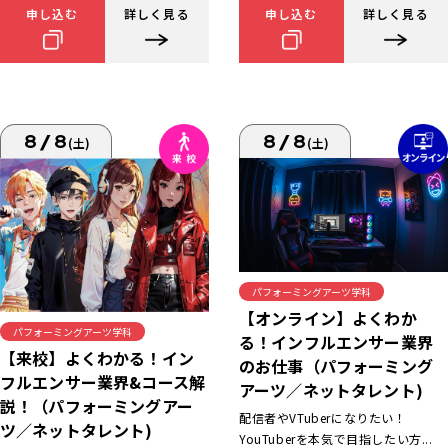
申し込む
詳しく見る
申し込む
詳しく見る
8/8
8/8
(土)
(土)
パフォーミングアーツ学科
【オンライン】よくわか
パフォーミングアーツ学科
る！インフルエンサー業界
【来校】よくわかる！イン
のお仕事（パフォーミング
フルエンサー業界&コース解
アーツ／ネットタレント)
説！（パフォーミングアー
配信者やVTuberになりたい！
ツ／ネットタレント)
YouTuberを本気で目指したい方...