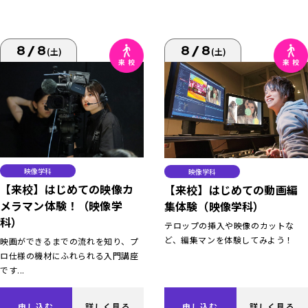
8/8
8/8
(土)
(土)
映像学科
映像学科
【来校】はじめての映像カ
【来校】はじめての動画編
メラマン体験！（映像学
集体験（映像学科）
科）
テロップの挿入や映像のカットな
ど、編集マンを体験してみよう！
映画ができるまでの流れを知り、プ
ロ仕様の機材にふれられる入門講座
です...
申し込む
詳しく見る
申し込む
詳しく見る