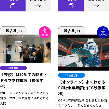
8/8
8/8
(土)
(土)
映像学科
【来校】はじめての映画・
CG映像学科
ドラマ制作体験（映像学
【オンライン】よくわかる
科）
CG映像業界解説(CG映像学
科)
映画・ドラマができるまでの流れを
知り、プロ仕様の機材にふれられる
CGやVFX(特殊効果)を駆使した動画
入門...
を作りたい！ そんなあなたにお...