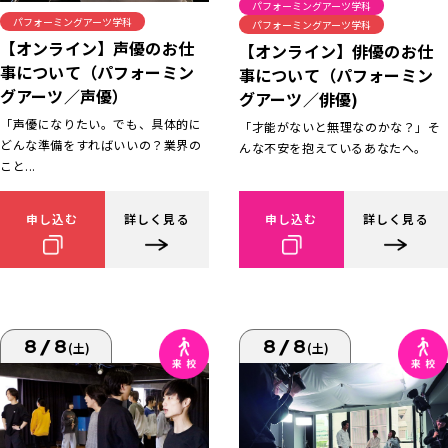
パフォーミングアーツ学科
パフォーミングアーツ学科
パフォーミングアーツ学科
【オンライン】声優のお仕
【オンライン】俳優のお仕
事について（パフォーミン
事について（パフォーミン
グアーツ／声優）
グアーツ／俳優)
「声優になりたい。でも、具体的に
「才能がないと無理なのかな？」そ
どんな準備をすればいいの？業界の
んな不安を抱えているあなたへ。
こと...
申し込む
詳しく見る
申し込む
詳しく見る
8/8
8/8
(土)
(土)