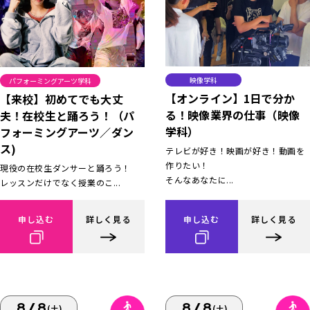
映像学科
パフォーミングアーツ学科
【オンライン】1日で分か
【来校】初めてでも大丈
る！映像業界の仕事（映像
夫！在校生と踊ろう！（パ
学科）
フォーミングアーツ／ダン
ス)
テレビが好き！映画が好き！動画を
作りたい！
現役の在校生ダンサーと踊ろう！
そんなあなたに...
レッスンだけでなく授業のこ...
申し込む
詳しく見る
申し込む
詳しく見る
8/8
8/8
(土)
(土)