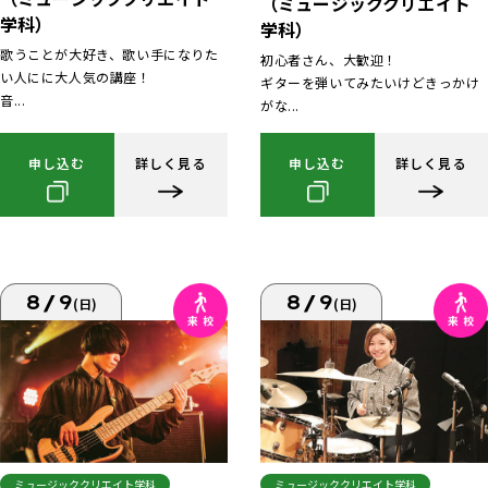
（ミュージッククリエイト
学科）
学科）
歌うことが大好き、歌い手になりた
初心者さん、大歓迎！
い人にに大人気の講座！
ギターを弾いてみたいけどきっかけ
音...
がな...
申し込む
詳しく見る
申し込む
詳しく見る
8/9
8/9
(日)
(日)
ミュージッククリエイト学科
ミュージッククリエイト学科