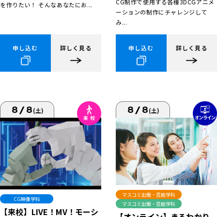
CG制作で使用する各種3DCGアニメ
を作りたい！ そんなあなたにお...
ーションの制作にチャレンジして
み...
申し込む
詳しく見る
申し込む
詳しく見る
8/8
8/8
(土)
(土)
マスコミ出版・芸能学科
CG映像学科
マスコミ出版・芸能学科
【来校】LIVE！MV！モーシ
【オンライン】まるわかり