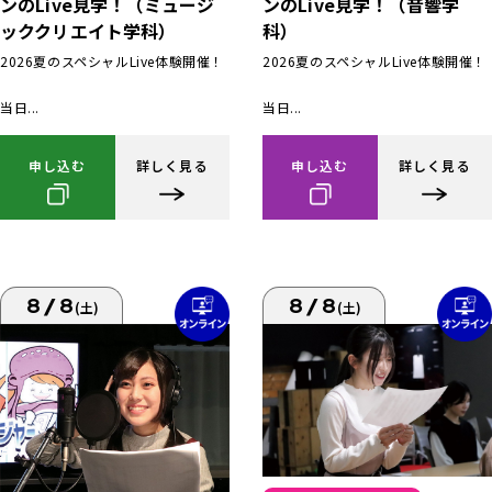
ンのLive見学！（ミュージ
ンのLive見学！（音響学
ッククリエイト学科）
科）
2026夏のスペシャルLive体験開催！
2026夏のスペシャルLive体験開催！
当日...
当日...
申し込む
詳しく見る
申し込む
詳しく見る
8/8
8/8
(土)
(土)