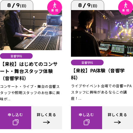
8/9
8/9
(日)
(日)
音響学科
【来校】はじめてのコンサ
音響学科
【来校】PA体験（音響学
ート・舞台スタッフ体験
科）
（音響学科）
ライブやイベント会場での音響＝PA
コンサート・ライブ・舞台の音響ス
スタッフに興味があるならこの講
タッフや照明スタッフのお仕事に興
座！...
味が...
申し込む
詳しく見る
申し込む
詳しく見る