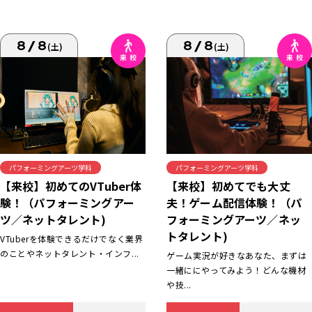
8/8
8/8
(土)
(土)
パフォーミングアーツ学科
パフォーミングアーツ学科
【来校】初めてでも大丈
【来校】初めてのVTuber体
夫！ゲーム配信体験！（パ
験！（パフォーミングアー
フォーミングアーツ／ネッ
ツ／ネットタレント)
トタレント)
VTuberを体験できるだけでなく業界
のことやネットタレント・インフ...
ゲーム実況が好きなあなた、まずは
一緒ににやってみよう！どんな機材
や技...