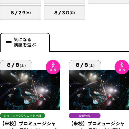
8/29
8/30
(土)
(日)
気になる
講座を選ぶ
8/8
8/8
(土)
(土)
ミュージッククリエイト学科
音響学科
【来校】プロミュージシャ
【来校】プロミュージシャ