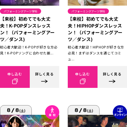
パフォーミングアーツ学科
パフォーミングアーツ学科
【来校】初めてでも大丈
【来校】初めてでも大丈
夫！K-POPダンスレッス
夫！HIPHOPダンスレッス
ン！（パフォーミングアー
ン！（パフォーミングアー
ツ／ダンス)
ツ／ダンス)
初心者大歓迎！K-POPが好きな方必
初心者大歓迎！HIPHOPが好きな方
見！K-POPソングに合わせた振...
必見！まずはダンスを通じてコミ
ュ...
申し込む
詳しく見る
申し込む
詳しく見る
8/8
8/8
(土)
(土)