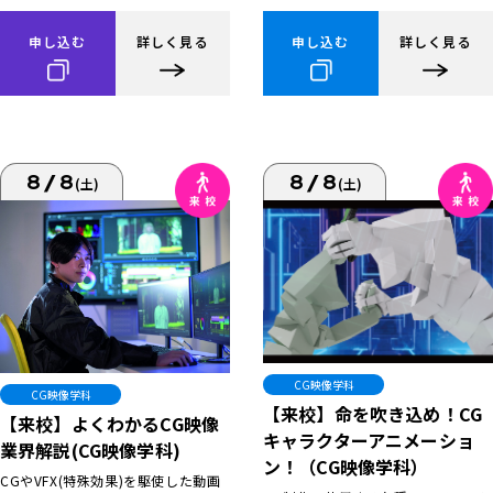
申し込む
詳しく見る
申し込む
詳しく見る
8/8
8/8
(土)
(土)
CG映像学科
CG映像学科
【来校】命を吹き込め！CG
【来校】よくわかるCG映像
キャラクターアニメーショ
業界解説(CG映像学科)
ン！（CG映像学科）
CGやVFX(特殊効果)を駆使した動画