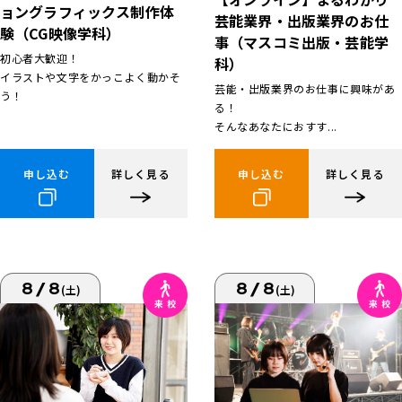
ョングラフィックス制作体
芸能業界・出版業界のお仕
験（CG映像学科）
事（マスコミ出版・芸能学
初心者大歓迎！
科）
イラストや文字をかっこよく動かそ
芸能・出版業界のお仕事に興味があ
う！
る！
そんなあなたにおすす...
申し込む
詳しく見る
申し込む
詳しく見る
8/8
8/8
(土)
(土)