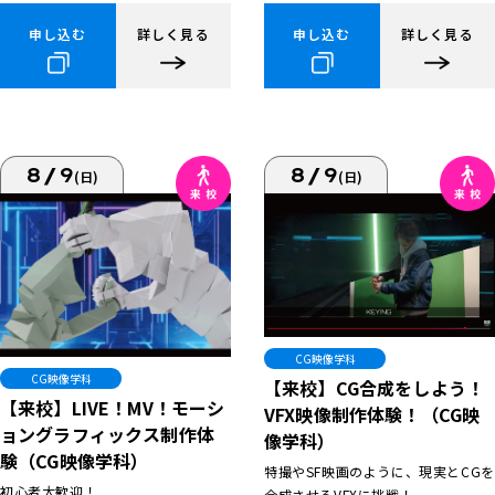
申し込む
詳しく見る
申し込む
詳しく見る
8/9
8/9
(日)
(日)
CG映像学科
CG映像学科
【来校】CG合成をしよう！
【来校】LIVE！MV！モーシ
VFX映像制作体験！（CG映
ョングラフィックス制作体
像学科）
験（CG映像学科）
特撮やSF映画のように、現実とCGを
初心者大歓迎！
合成させるVFXに挑戦！