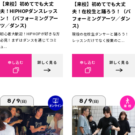
【来校】初めてでも大丈
【来校】初めてでも大丈
夫！HIPHOPダンスレッス
夫！在校生と踊ろう！（パ
ン！（パフォーミングアー
フォーミングアーツ／ダン
ツ／ダンス)
ス)
初心者大歓迎！HIPHOPが好きな方
現役の在校生ダンサーと踊ろう！
必見！まずはダンスを通じてコミ
レッスンだけでなく授業のこ...
ュ...
申し込む
詳しく見る
申し込む
詳しく見る
8/9
8/9
(日)
(日)