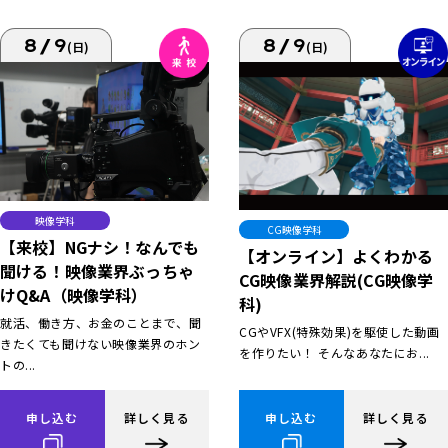
8/9
8/9
(日)
(日)
映像学科
CG映像学科
【来校】NGナシ！なんでも
【オンライン】よくわかる
聞ける！映像業界ぶっちゃ
CG映像業界解説(CG映像学
けQ&A（映像学科）
科)
就活、働き方、お金のことまで、聞
CGやVFX(特殊効果)を駆使した動画
きたくても聞けない映像業界のホン
を作りたい！ そんなあなたにお...
トの...
申し込む
詳しく見る
申し込む
詳しく見る