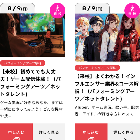
8/9
8/9
(日)
(日)
パフォーミングアーツ学科
パフォーミングアーツ学科
【来校】初めてでも大丈
【来校】よくわかる！イン
夫！ゲーム配信体験！（パ
フルエンサー業界&コース解
フォーミングアーツ／ネッ
説！（パフォーミングアー
トタレント)
ツ／ネットタレント)
ゲーム実況が好きなあなた、まずは
VTuber、ゲーム実況、歌い手、配信
一緒ににやってみよう！どんな機材
者、アイドルが好きな方にオスス...
や技...
申し込む
詳しく見る
申し込む
詳しく見る