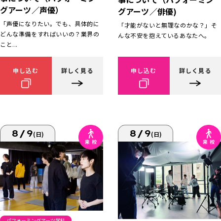
グアーツ／声優）
グアーツ／俳優)
「声優になりたい。でも、具体的に
「才能がないと無理なのかな？」そ
どんな準備をすればいいの？業界の
んな不安を抱えているあなたへ。
こと...
申し込む
詳しく見る
申し込む
詳しく見る
8/9
8/9
(日)
(日)
パフォーミングアーツ学科