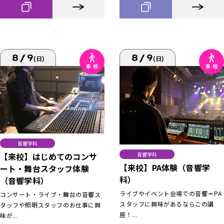
8/9
8/9
(日)
(日)
音響学科
【来校】はじめてのコンサ
音響学科
【来校】PA体験（音響学
ート・舞台スタッフ体験
科）
（音響学科）
ライブやイベント会場での音響＝PA
コンサート・ライブ・舞台の音響ス
スタッフに興味があるならこの講
タッフや照明スタッフのお仕事に興
座！...
味が...