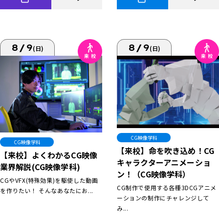
8/9
8/9
(日)
(日)
CG映像学科
CG映像学科
【来校】命を吹き込め！CG
【来校】よくわかるCG映像
キャラクターアニメーショ
業界解説(CG映像学科)
ン！（CG映像学科）
CGやVFX(特殊効果)を駆使した動画
CG制作で使用する各種3DCGアニメ
を作りたい！ そんなあなたにお...
ーションの制作にチャレンジして
み...