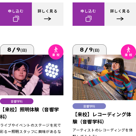
申し込む
詳しく見る
申し込む
詳しく見る
8/9
8/9
(日)
(日)
音響学科
音響学科
【来校】照明体験（音響学
【来校】レコーディング体
科）
験（音響学科）
ライブやイベントのステージを光で
アーティストのレコーディングを体
彩る＝照明スタッフに興味があるな