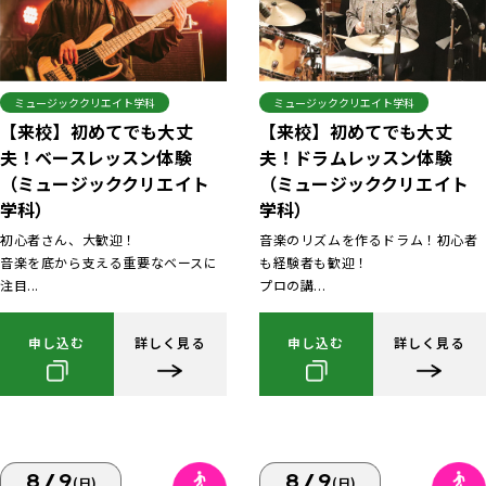
ミュージッククリエイト学科
ミュージッククリエイト学科
【来校】初めてでも大丈
【来校】初めてでも大丈
夫！ベースレッスン体験
夫！ドラムレッスン体験
（ミュージッククリエイト
（ミュージッククリエイト
学科）
学科）
初心者さん、大歓迎！
音楽のリズムを作るドラム！初心者
音楽を底から支える重要なベースに
も経験者も歓迎！
注目...
プロの講...
申し込む
詳しく見る
申し込む
詳しく見る
8/9
8/9
(日)
(日)