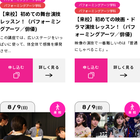
パフォーミングアーツ学科
パフォーミングアーツ学科
パフォーミングアーツ学科
【来校】初めての舞台演技
【来校】初めての映画・ド
レッスン！（パフォーミン
ラマ演技レッスン！（パフ
グアーツ／俳優)
ォーミングアーツ／俳優)
この講座では、広いステージをいっ
映像の演技で一番難しいのは「普通
ぱいに使って、体全体で感情を爆発
にしゃべること」。
させ...
申し込む
詳しく見る
申し込む
詳しく見る
8/9
8/9
(日)
(日)