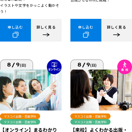
イラストや文字をかっこよく動かそ
う！
申し込む
詳しく見る
申し込む
詳しく見る
8/9
8/9
(日)
(日)
マスコミ出版・芸能学科
マスコミ出版・芸能学科
マスコミ出版・芸能学科
マスコミ出版・芸能学科
【来校】よくわかる出版・
【オンライン】まるわかり