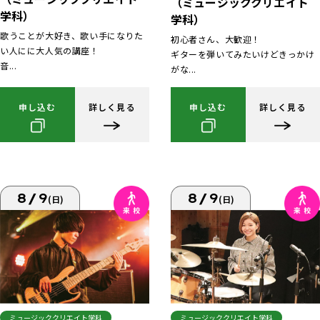
（ミュージッククリエイト
学科）
学科）
歌うことが大好き、歌い手になりた
初心者さん、大歓迎！
い人にに大人気の講座！
ギターを弾いてみたいけどきっかけ
音...
がな...
申し込む
詳しく見る
申し込む
詳しく見る
8/9
8/9
(日)
(日)
ミュージッククリエイト学科
ミュージッククリエイト学科