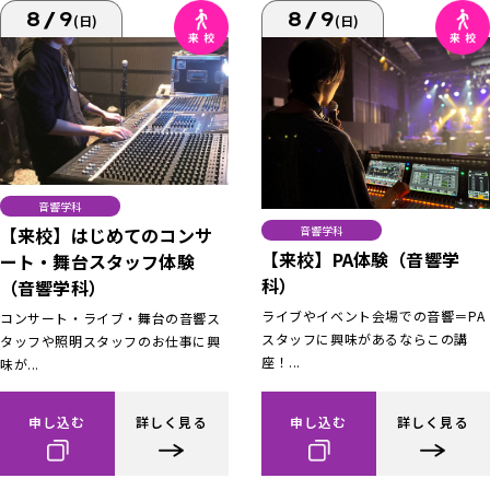
8/9
8/9
(日)
(日)
音響学科
【来校】はじめてのコンサ
音響学科
【来校】PA体験（音響学
ート・舞台スタッフ体験
科）
（音響学科）
ライブやイベント会場での音響＝PA
コンサート・ライブ・舞台の音響ス
スタッフに興味があるならこの講
タッフや照明スタッフのお仕事に興
座！...
味が...
申し込む
詳しく見る
申し込む
詳しく見る