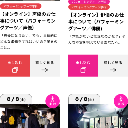
パフォーミングアーツ学科
パフォーミングアーツ学科
パフォーミングアーツ学科
【オンライン】声優のお仕
【オンライン】俳優のお仕
事について（パフォーミン
事について（パフォーミン
グアーツ／声優）
グアーツ／俳優)
「声優になりたい。でも、具体的に
「才能がないと無理なのかな？」そ
どんな準備をすればいいの？業界の
んな不安を抱えているあなたへ。
こと...
申し込む
詳しく見る
申し込む
詳しく見る
8/8
8/8
(土)
(土)