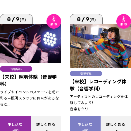
8/9
8/9
(日)
(日)
音響学科
音響学科
【来校】照明体験（音響学
【来校】レコーディング体
科）
験（音響学科）
ライブやイベントのステージを光で
アーティストのレコーディングを体
彩る＝照明スタッフに興味があるな
験してみよう!
らこ...
音楽をクリ...
申し込む
詳しく見る
申し込む
詳しく見る