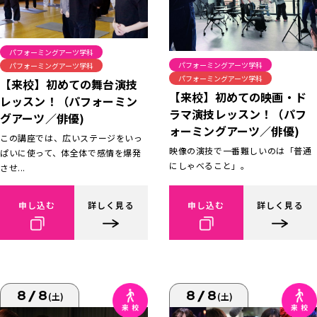
パフォーミングアーツ学科
パフォーミングアーツ学科
パフォーミングアーツ学科
パフォーミングアーツ学科
【来校】初めての舞台演技
【来校】初めての映画・ド
レッスン！（パフォーミン
ラマ演技レッスン！（パフ
グアーツ／俳優)
ォーミングアーツ／俳優)
この講座では、広いステージをいっ
映像の演技で一番難しいのは「普通
ぱいに使って、体全体で感情を爆発
にしゃべること」。
させ...
申し込む
詳しく見る
申し込む
詳しく見る
8/8
8/8
(土)
(土)