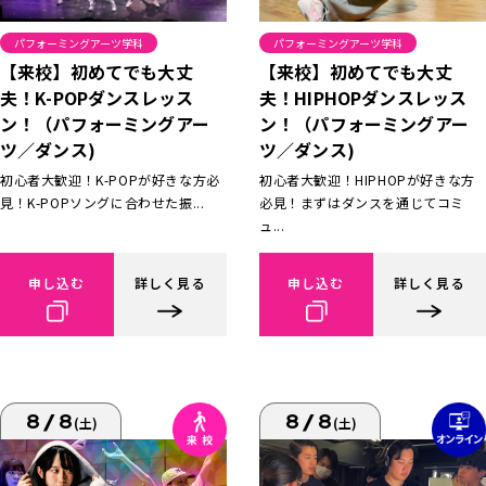
パフォーミングアーツ学科
パフォーミングアーツ学科
【来校】初めてでも大丈
【来校】初めてでも大丈
夫！K-POPダンスレッス
夫！HIPHOPダンスレッス
ン！（パフォーミングアー
ン！（パフォーミングアー
ツ／ダンス)
ツ／ダンス)
初心者大歓迎！K-POPが好きな方必
初心者大歓迎！HIPHOPが好きな方
見！K-POPソングに合わせた振...
必見！まずはダンスを通じてコミ
ュ...
申し込む
詳しく見る
申し込む
詳しく見る
8/8
8/8
(土)
(土)