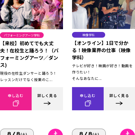
映像学科
パフォーミングアーツ学科
【オンライン】1日で分か
【来校】初めてでも大丈
る！映像業界の仕事（映像
夫！在校生と踊ろう！（パ
学科）
フォーミングアーツ／ダン
ス)
テレビが好き！映画が好き！動画を
作りたい！
現役の在校生ダンサーと踊ろう！
そんなあなたに...
レッスンだけでなく授業のこ...
申し込む
詳しく見る
申し込む
詳しく見る
8/8
8/8
(土)
(土)