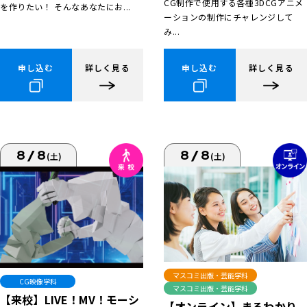
CG制作で使用する各種3DCGアニメ
を作りたい！ そんなあなたにお...
ーションの制作にチャレンジして
み...
申し込む
詳しく見る
申し込む
詳しく見る
8/8
8/8
(土)
(土)
マスコミ出版・芸能学科
CG映像学科
マスコミ出版・芸能学科
【来校】LIVE！MV！モーシ
【オンライン】まるわかり