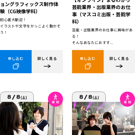
ョングラフィックス制作体
芸能業界・出版業界のお仕
験（CG映像学科）
事（マスコミ出版・芸能学
初心者大歓迎！
科）
イラストや文字をかっこよく動かそ
芸能・出版業界のお仕事に興味があ
う！
る！
そんなあなたにおすす...
申し込む
詳しく見る
申し込む
詳しく見る
8/8
8/8
(土)
(土)