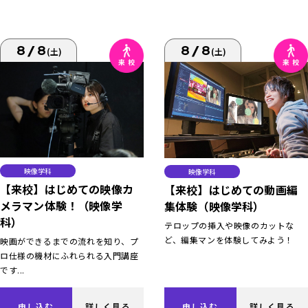
8/8
8/8
(土)
(土)
映像学科
映像学科
【来校】はじめての映像カ
【来校】はじめての動画編
メラマン体験！（映像学
集体験（映像学科）
科）
テロップの挿入や映像のカットな
ど、編集マンを体験してみよう！
映画ができるまでの流れを知り、プ
ロ仕様の機材にふれられる入門講座
です...
申し込む
詳しく見る
申し込む
詳しく見る