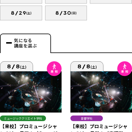
8/29
8/30
(土)
(日)
気になる
講座を選ぶ
8/8
8/8
(土)
(土)
ミュージッククリエイト学科
音響学科
【来校】プロミュージシャ
【来校】プロミュージシャ