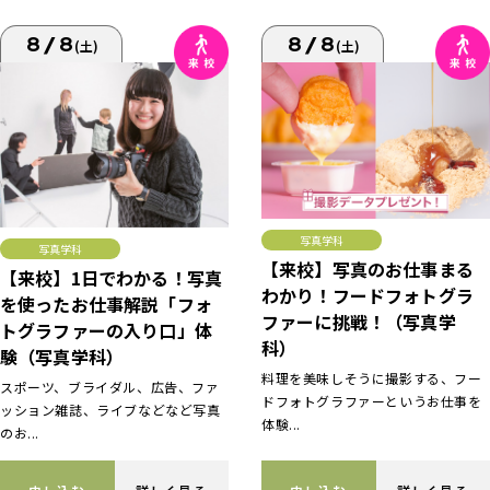
8/8
8/8
(土)
(土)
写真学科
写真学科
【来校】写真のお仕事まる
【来校】1日でわかる！写真
わかり！フードフォトグラ
を使ったお仕事解説「フォ
ファーに挑戦！（写真学
トグラファーの入り口」体
科）
験（写真学科）
料理を美味しそうに撮影する、フー
スポーツ、ブライダル、広告、ファ
ドフォトグラファーというお仕事を
ッション雑誌、ライブなどなど写真
体験...
のお...