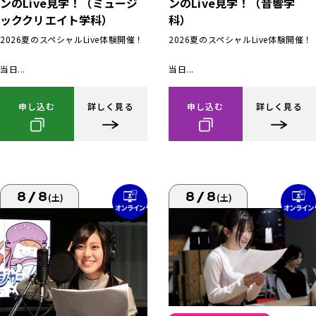
ンのLive見学！（ミュージ
ンのLive見学！（音響学
ッククリエイト学科）
科）
2026夏のスペシャルLive体験開催！
2026夏のスペシャルLive体験開催！
当日...
当日...
申し込む
詳しく見る
申し込む
詳しく見る
8/8
8/8
(土)
(土)