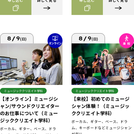
申し込む
詳しく見る
申し込む
詳しく見る
8/9
8/9
(日)
(日)
ミュージッククリエイト学科
ミュージッククリエイト学科
【来校】初めてのミュージ
【オンライン】ミュージシ
シャン体験！（ミュージッ
ャン/サウンドクリエイター
ククリエイト学科）
のお仕事について（ミュー
ジッククリエイト学科）
ボーカル、ギター、ベース、ドラ
ム、キーボードなどミュージシャン
ボーカル、ギター、ベース、ドラ
が気に...