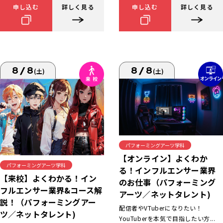
申し込む
詳しく見る
申し込む
詳しく見る
8/8
8/8
(土)
(土)
パフォーミングアーツ学科
【オンライン】よくわか
パフォーミングアーツ学科
る！インフルエンサー業界
【来校】よくわかる！イン
のお仕事（パフォーミング
フルエンサー業界&コース解
アーツ／ネットタレント)
説！（パフォーミングアー
配信者やVTuberになりたい！
ツ／ネットタレント)
YouTuberを本気で目指したい方...