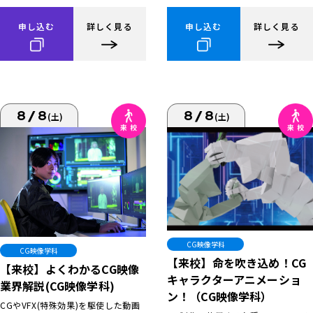
申し込む
詳しく見る
申し込む
詳しく見る
8/8
8/8
(土)
(土)
CG映像学科
CG映像学科
【来校】命を吹き込め！CG
【来校】よくわかるCG映像
キャラクターアニメーショ
業界解説(CG映像学科)
ン！（CG映像学科）
CGやVFX(特殊効果)を駆使した動画