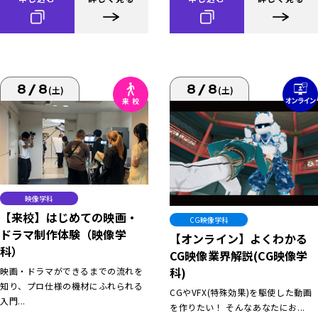
8/8
8/8
(土)
(土)
映像学科
【来校】はじめての映画・
CG映像学科
ドラマ制作体験（映像学
【オンライン】よくわかる
科）
CG映像業界解説(CG映像学
科)
映画・ドラマができるまでの流れを
知り、プロ仕様の機材にふれられる
CGやVFX(特殊効果)を駆使した動画
入門...
を作りたい！ そんなあなたにお...