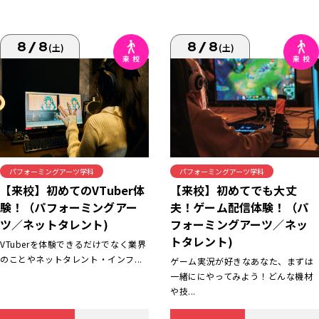
8/8
8/8
(土)
(土)
パフォーミングアーツ学科
パフォーミングアーツ学科
【来校】初めてでも大丈
【来校】初めてのVTuber体
夫！ゲーム配信体験！（パ
験！（パフォーミングアー
フォーミングアーツ／ネッ
ツ／ネットタレント)
トタレント)
VTuberを体験できるだけでなく業界
のことやネットタレント・インフ...
ゲーム実況が好きなあなた、まずは
一緒ににやってみよう！どんな機材
や技...