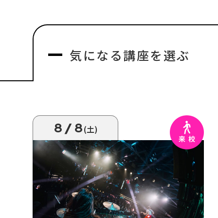
気になる
講座を選ぶ
8/8
(土)