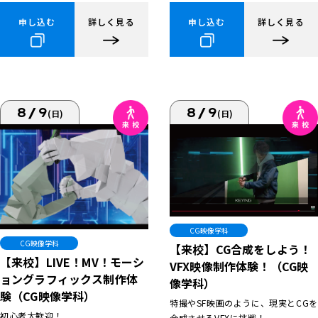
申し込む
詳しく見る
申し込む
詳しく見る
8/9
8/9
(日)
(日)
CG映像学科
CG映像学科
【来校】CG合成をしよう！
【来校】LIVE！MV！モーシ
VFX映像制作体験！（CG映
ョングラフィックス制作体
像学科）
験（CG映像学科）
特撮やSF映画のように、現実とCGを
初心者大歓迎！
合成させるVFXに挑戦！