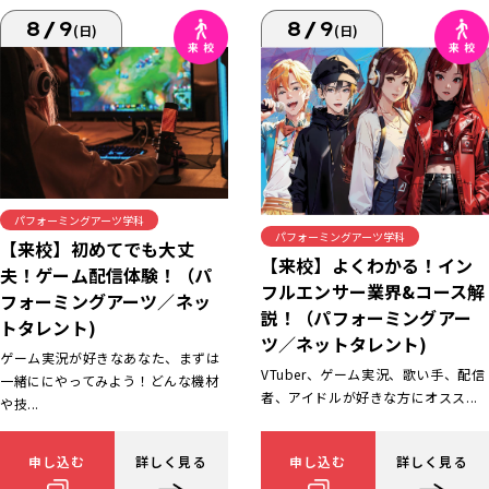
8/9
8/9
(日)
(日)
パフォーミングアーツ学科
パフォーミングアーツ学科
【来校】初めてでも大丈
【来校】よくわかる！イン
夫！ゲーム配信体験！（パ
フルエンサー業界&コース解
フォーミングアーツ／ネッ
説！（パフォーミングアー
トタレント)
ツ／ネットタレント)
ゲーム実況が好きなあなた、まずは
VTuber、ゲーム実況、歌い手、配信
一緒ににやってみよう！どんな機材
者、アイドルが好きな方にオスス...
や技...
申し込む
詳しく見る
申し込む
詳しく見る