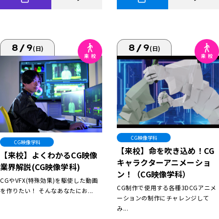
8/9
8/9
(日)
(日)
CG映像学科
CG映像学科
【来校】命を吹き込め！CG
【来校】よくわかるCG映像
キャラクターアニメーショ
業界解説(CG映像学科)
ン！（CG映像学科）
CGやVFX(特殊効果)を駆使した動画
CG制作で使用する各種3DCGアニメ
を作りたい！ そんなあなたにお...
ーションの制作にチャレンジして
み...