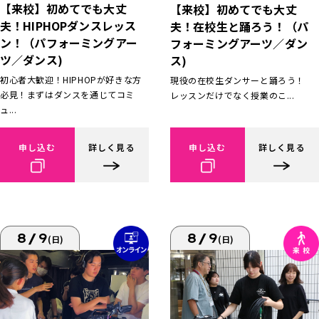
【来校】初めてでも大丈
【来校】初めてでも大丈
夫！HIPHOPダンスレッス
夫！在校生と踊ろう！（パ
ン！（パフォーミングアー
フォーミングアーツ／ダン
ツ／ダンス)
ス)
初心者大歓迎！HIPHOPが好きな方
現役の在校生ダンサーと踊ろう！
必見！まずはダンスを通じてコミ
レッスンだけでなく授業のこ...
ュ...
申し込む
詳しく見る
申し込む
詳しく見る
8/9
8/9
(日)
(日)