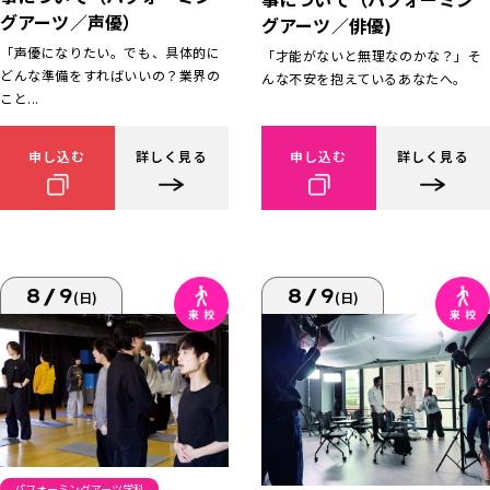
グアーツ／声優）
グアーツ／俳優)
「声優になりたい。でも、具体的に
「才能がないと無理なのかな？」そ
どんな準備をすればいいの？業界の
んな不安を抱えているあなたへ。
こと...
申し込む
詳しく見る
申し込む
詳しく見る
8/9
8/9
(日)
(日)
パフォーミングアーツ学科