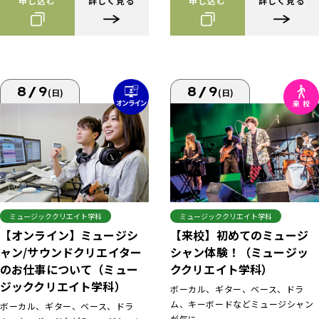
申し込む
詳しく見る
申し込む
詳しく見る
8/9
8/9
(日)
(日)
ミュージッククリエイト学科
ミュージッククリエイト学科
【来校】初めてのミュージ
【オンライン】ミュージシ
シャン体験！（ミュージッ
ャン/サウンドクリエイター
ククリエイト学科）
のお仕事について（ミュー
ジッククリエイト学科）
ボーカル、ギター、ベース、ドラ
ム、キーボードなどミュージシャン
ボーカル、ギター、ベース、ドラ
が気に...