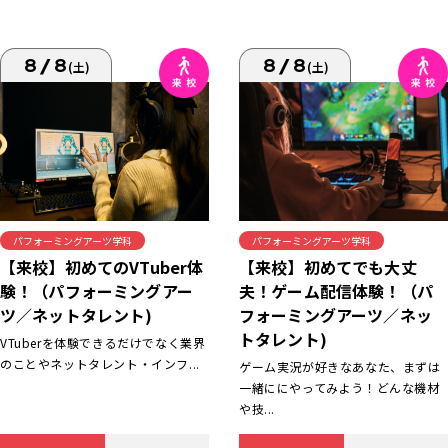
8/8
8/8
(土)
(土)
パフォーミングアーツ学科
パフォーミングアーツ学科
【来校】初めてでも大丈
【来校】初めてのVTuber体
夫！ゲーム配信体験！（パ
験！（パフォーミングアー
フォーミングアーツ／ネッ
ツ／ネットタレント)
トタレント)
VTuberを体験できるだけでなく業界
のことやネットタレント・インフ...
ゲーム実況が好きなあなた、まずは
一緒ににやってみよう！どんな機材
や技...