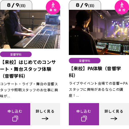
8/9
8/9
(日)
(日)
音響学科
【来校】はじめてのコンサ
音響学科
【来校】PA体験（音響学
ート・舞台スタッフ体験
科）
（音響学科）
ライブやイベント会場での音響＝PA
コンサート・ライブ・舞台の音響ス
スタッフに興味があるならこの講
タッフや照明スタッフのお仕事に興
座！...
味が...
申し込む
詳しく見る
申し込む
詳しく見る