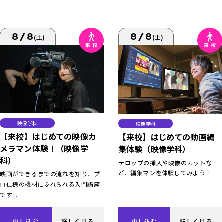
8/8
8/8
(土)
(土)
映像学科
映像学科
【来校】はじめての映像カ
【来校】はじめての動画編
メラマン体験！（映像学
集体験（映像学科）
科）
テロップの挿入や映像のカットな
ど、編集マンを体験してみよう！
映画ができるまでの流れを知り、プ
ロ仕様の機材にふれられる入門講座
です...
申し込む
詳しく見る
申し込む
詳しく見る