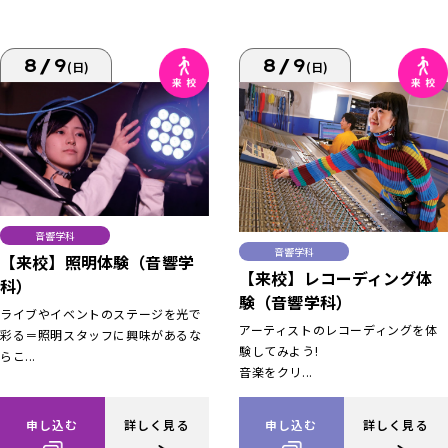
8/9
8/9
(日)
(日)
音響学科
音響学科
【来校】照明体験（音響学
【来校】レコーディング体
科）
験（音響学科）
ライブやイベントのステージを光で
アーティストのレコーディングを体
彩る＝照明スタッフに興味があるな
験してみよう!
らこ...
音楽をクリ...
申し込む
詳しく見る
申し込む
詳しく見る