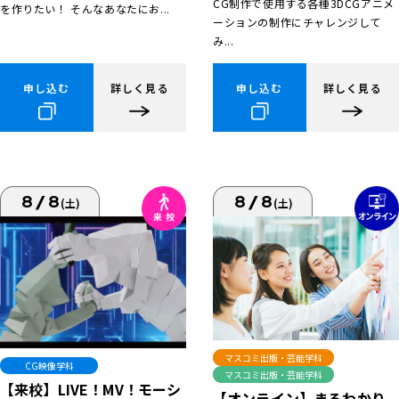
CG制作で使用する各種3DCGアニメ
を作りたい！ そんなあなたにお...
ーションの制作にチャレンジして
み...
申し込む
詳しく見る
申し込む
詳しく見る
8/8
8/8
(土)
(土)
マスコミ出版・芸能学科
CG映像学科
マスコミ出版・芸能学科
【来校】LIVE！MV！モーシ
【オンライン】まるわかり