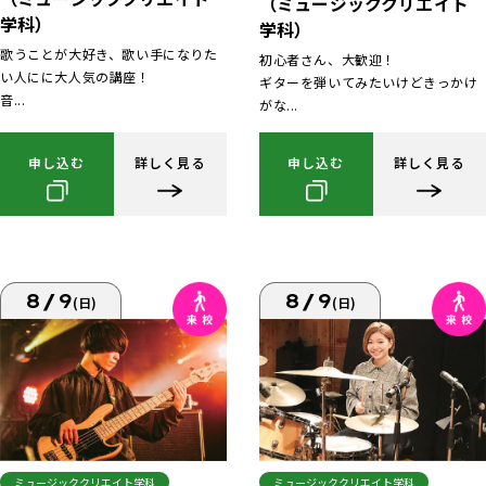
（ミュージッククリエイト
学科）
学科）
歌うことが大好き、歌い手になりた
初心者さん、大歓迎！
い人にに大人気の講座！
ギターを弾いてみたいけどきっかけ
音...
がな...
申し込む
詳しく見る
申し込む
詳しく見る
8/9
8/9
(日)
(日)
ミュージッククリエイト学科
ミュージッククリエイト学科