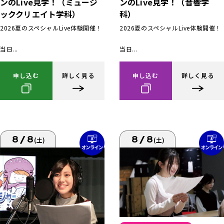
ンのLive見学！（ミュージ
ンのLive見学！（音響学
ッククリエイト学科）
科）
2026夏のスペシャルLive体験開催！
2026夏のスペシャルLive体験開催！
当日...
当日...
申し込む
詳しく見る
申し込む
詳しく見る
8/8
8/8
(土)
(土)