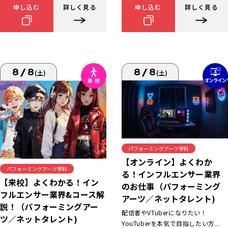
申し込む
詳しく見る
申し込む
詳しく見る
8/8
8/8
(土)
(土)
パフォーミングアーツ学科
【オンライン】よくわか
パフォーミングアーツ学科
る！インフルエンサー業界
【来校】よくわかる！イン
のお仕事（パフォーミング
フルエンサー業界&コース解
アーツ／ネットタレント)
説！（パフォーミングアー
配信者やVTuberになりたい！
ツ／ネットタレント)
YouTuberを本気で目指したい方...