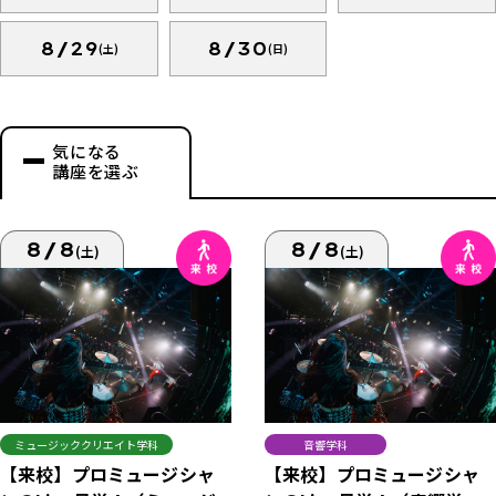
8/29
8/30
(土)
(日)
気になる
講座を選ぶ
8/8
8/8
(土)
(土)
ミュージッククリエイト学科
音響学科
【来校】プロミュージシャ
【来校】プロミュージシャ