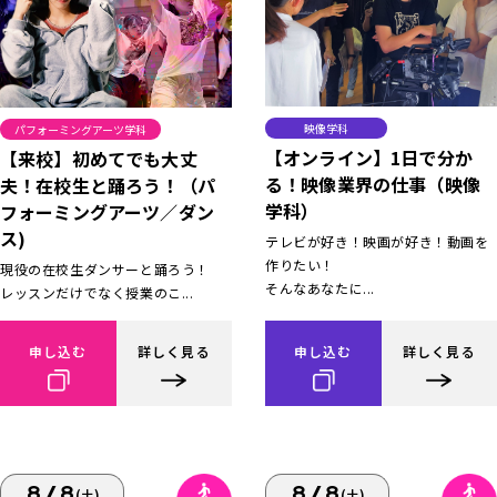
映像学科
パフォーミングアーツ学科
【オンライン】1日で分か
【来校】初めてでも大丈
る！映像業界の仕事（映像
夫！在校生と踊ろう！（パ
学科）
フォーミングアーツ／ダン
ス)
テレビが好き！映画が好き！動画を
作りたい！
現役の在校生ダンサーと踊ろう！
そんなあなたに...
レッスンだけでなく授業のこ...
申し込む
詳しく見る
申し込む
詳しく見る
8/8
8/8
(土)
(土)