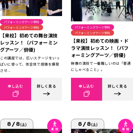
パフォーミングアーツ学科
パフォーミングアーツ学科
パフォーミングアーツ学科
パフォーミングアーツ学科
【来校】初めての舞台演技
【来校】初めての映画・ド
レッスン！（パフォーミン
ラマ演技レッスン！（パフ
グアーツ／俳優)
ォーミングアーツ／俳優)
この講座では、広いステージをいっ
映像の演技で一番難しいのは「普通
ぱいに使って、体全体で感情を爆発
にしゃべること」。
させ...
申し込む
詳しく見る
申し込む
詳しく見る
8/8
8/8
(土)
(土)