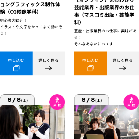
ョングラフィックス制作体
芸能業界・出版業界のお仕
験（CG映像学科）
事（マスコミ出版・芸能学
初心者大歓迎！
科）
イラストや文字をかっこよく動かそ
芸能・出版業界のお仕事に興味があ
う！
る！
そんなあなたにおすす...
申し込む
詳しく見る
申し込む
詳しく見る
8/8
8/8
(土)
(土)