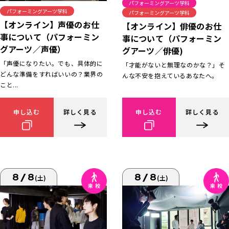
パフォーミングアーツ学科
パフォーミングアーツ学科
パフォーミングアーツ学科
【オンライン】声優のお仕
【オンライン】俳優のお仕
事について（パフォーミン
事について（パフォーミン
グアーツ／声優）
グアーツ／俳優)
「声優になりたい。でも、具体的に
「才能がないと無理なのかな？」そ
どんな準備をすればいいの？業界の
んな不安を抱えているあなたへ。
こと...
申し込む
詳しく見る
申し込む
詳しく見る
8/8
8/8
(土)
(土)