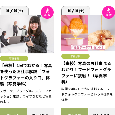
8/8
8/8
(土)
(土)
写真学科
写真学科
【来校】写真のお仕事まる
【来校】1日でわかる！写真
わかり！フードフォトグラ
を使ったお仕事解説「フォ
ファーに挑戦！（写真学
トグラファーの入り口」体
科）
験（写真学科）
料理を美味しそうに撮影する、フー
スポーツ、ブライダル、広告、ファ
ドフォトグラファーというお仕事を
ッション雑誌、ライブなどなど写真
体験...
のお...