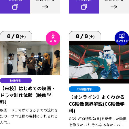
8/8
8/8
(土)
(土)
映像学科
【来校】はじめての映画・
CG映像学科
ドラマ制作体験（映像学
【オンライン】よくわかる
科）
CG映像業界解説(CG映像学
科)
映画・ドラマができるまでの流れを
知り、プロ仕様の機材にふれられる
CGやVFX(特殊効果)を駆使した動画
入門...
を作りたい！ そんなあなたにお...