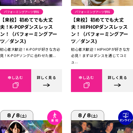
パフォーミングアーツ学科
パフォーミングアーツ学科
【来校】初めてでも大丈
【来校】初めてでも大丈
夫！K-POPダンスレッス
夫！HIPHOPダンスレッス
ン！（パフォーミングアー
ン！（パフォーミングアー
ツ／ダンス)
ツ／ダンス)
初心者大歓迎！K-POPが好きな方必
初心者大歓迎！HIPHOPが好きな方
見！K-POPソングに合わせた振...
必見！まずはダンスを通じてコミ
ュ...
申し込む
詳しく見る
申し込む
詳しく見る
8/8
8/8
(土)
(土)