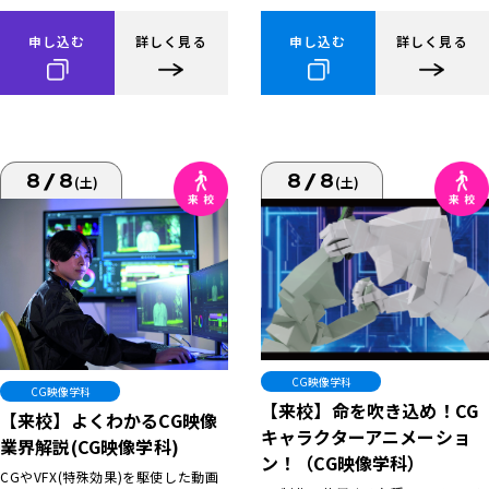
申し込む
詳しく見る
申し込む
詳しく見る
8/8
8/8
(土)
(土)
CG映像学科
CG映像学科
【来校】命を吹き込め！CG
【来校】よくわかるCG映像
キャラクターアニメーショ
業界解説(CG映像学科)
ン！（CG映像学科）
CGやVFX(特殊効果)を駆使した動画