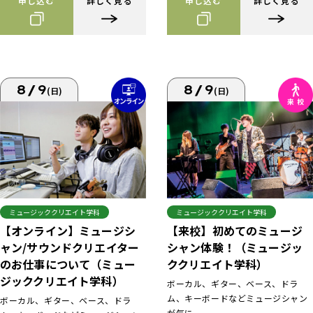
申し込む
詳しく見る
申し込む
詳しく見る
8/9
8/9
(日)
(日)
ミュージッククリエイト学科
ミュージッククリエイト学科
【来校】初めてのミュージ
【オンライン】ミュージシ
シャン体験！（ミュージッ
ャン/サウンドクリエイター
ククリエイト学科）
のお仕事について（ミュー
ジッククリエイト学科）
ボーカル、ギター、ベース、ドラ
ム、キーボードなどミュージシャン
ボーカル、ギター、ベース、ドラ
が気に...