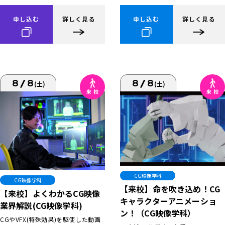
申し込む
詳しく見る
申し込む
詳しく見る
8/8
8/8
(土)
(土)
CG映像学科
CG映像学科
【来校】命を吹き込め！CG
【来校】よくわかるCG映像
キャラクターアニメーショ
業界解説(CG映像学科)
ン！（CG映像学科）
CGやVFX(特殊効果)を駆使した動画