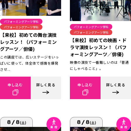
パフォーミングアーツ学科
パフォーミングアーツ学科
パフォーミングアーツ学科
パフォーミングアーツ学科
【来校】初めての舞台演技
【来校】初めての映画・ド
レッスン！（パフォーミン
ラマ演技レッスン！（パフ
グアーツ／俳優)
ォーミングアーツ／俳優)
この講座では、広いステージをいっ
映像の演技で一番難しいのは「普通
ぱいに使って、体全体で感情を爆発
にしゃべること」。
させ...
申し込む
詳しく見る
申し込む
詳しく見る
8/8
8/8
(土)
(土)