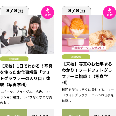
8/8
8/8
(土)
(土)
写真学科
写真学科
【来校】写真のお仕事まる
【来校】1日でわかる！写真
わかり！フードフォトグラ
を使ったお仕事解説「フォ
ファーに挑戦！（写真学
トグラファーの入り口」体
科）
験（写真学科）
料理を美味しそうに撮影する、フー
スポーツ、ブライダル、広告、ファ
ドフォトグラファーというお仕事を
ッション雑誌、ライブなどなど写真
体験...
のお...