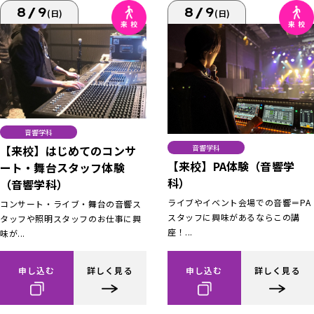
8/9
8/9
(日)
(日)
音響学科
【来校】はじめてのコンサ
音響学科
【来校】PA体験（音響学
ート・舞台スタッフ体験
科）
（音響学科）
ライブやイベント会場での音響＝PA
コンサート・ライブ・舞台の音響ス
スタッフに興味があるならこの講
タッフや照明スタッフのお仕事に興
座！...
味が...
申し込む
詳しく見る
申し込む
詳しく見る