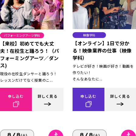
映像学科
パフォーミングアーツ学科
【オンライン】1日で分か
【来校】初めてでも大丈
る！映像業界の仕事（映像
夫！在校生と踊ろう！（パ
学科）
フォーミングアーツ／ダン
ス)
テレビが好き！映画が好き！動画を
作りたい！
現役の在校生ダンサーと踊ろう！
そんなあなたに...
レッスンだけでなく授業のこ...
申し込む
詳しく見る
申し込む
詳しく見る
8/8
8/8
(土)
(土)