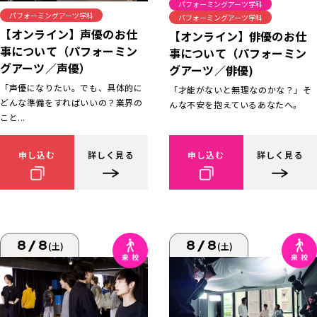
パフォーミングアーツ学科
パフォーミングアーツ学科
パフォーミングアーツ学科
【オンライン】声優のお仕
【オンライン】俳優のお仕
事について（パフォーミン
事について（パフォーミン
グアーツ／声優）
グアーツ／俳優)
「声優になりたい。でも、具体的に
「才能がないと無理なのかな？」そ
どんな準備をすればいいの？業界の
んな不安を抱えているあなたへ。
こと...
申し込む
詳しく見る
申し込む
詳しく見る
8/8
8/8
(土)
(土)