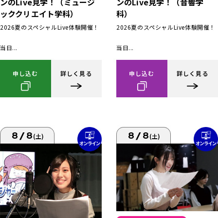
ンのLive見学！（ミュージ
ンのLive見学！（音響学
ッククリエイト学科）
科）
2026夏のスペシャルLive体験開催！
2026夏のスペシャルLive体験開催！
当日...
当日...
申し込む
詳しく見る
申し込む
詳しく見る
8/8
8/8
(土)
(土)