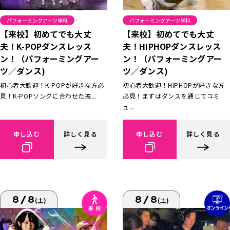
パフォーミングアーツ学科
パフォーミングアーツ学科
【来校】初めてでも大丈
【来校】初めてでも大丈
夫！K-POPダンスレッス
夫！HIPHOPダンスレッス
ン！（パフォーミングアー
ン！（パフォーミングアー
ツ／ダンス)
ツ／ダンス)
初心者大歓迎！K-POPが好きな方必
初心者大歓迎！HIPHOPが好きな方
見！K-POPソングに合わせた振...
必見！まずはダンスを通じてコミ
ュ...
申し込む
詳しく見る
申し込む
詳しく見る
8/8
8/8
(土)
(土)