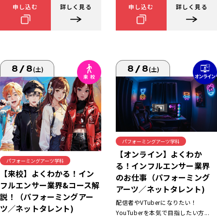
申し込む
詳しく見る
申し込む
詳しく見る
8/8
8/8
(土)
(土)
パフォーミングアーツ学科
【オンライン】よくわか
パフォーミングアーツ学科
る！インフルエンサー業界
【来校】よくわかる！イン
のお仕事（パフォーミング
フルエンサー業界&コース解
アーツ／ネットタレント)
説！（パフォーミングアー
配信者やVTuberになりたい！
ツ／ネットタレント)
YouTuberを本気で目指したい方...