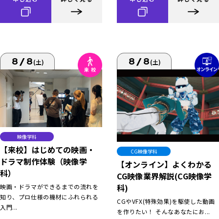
8/8
8/8
(土)
(土)
映像学科
【来校】はじめての映画・
CG映像学科
ドラマ制作体験（映像学
【オンライン】よくわかる
科）
CG映像業界解説(CG映像学
科)
映画・ドラマができるまでの流れを
知り、プロ仕様の機材にふれられる
CGやVFX(特殊効果)を駆使した動画
入門...
を作りたい！ そんなあなたにお...