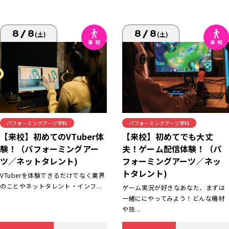
8/8
8/8
(土)
(土)
パフォーミングアーツ学科
パフォーミングアーツ学科
【来校】初めてでも大丈
【来校】初めてのVTuber体
夫！ゲーム配信体験！（パ
験！（パフォーミングアー
フォーミングアーツ／ネッ
ツ／ネットタレント)
トタレント)
VTuberを体験できるだけでなく業界
のことやネットタレント・インフ...
ゲーム実況が好きなあなた、まずは
一緒ににやってみよう！どんな機材
や技...