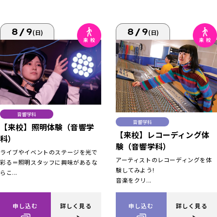
8/9
8/9
(日)
(日)
音響学科
音響学科
【来校】照明体験（音響学
【来校】レコーディング体
科）
験（音響学科）
ライブやイベントのステージを光で
アーティストのレコーディングを体
彩る＝照明スタッフに興味があるな
験してみよう!
らこ...
音楽をクリ...
申し込む
詳しく見る
申し込む
詳しく見る