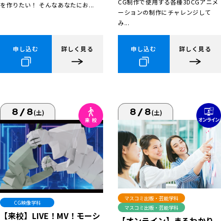
CG制作で使用する各種3DCGアニメ
を作りたい！ そんなあなたにお...
ーションの制作にチャレンジして
み...
申し込む
詳しく見る
申し込む
詳しく見る
8/8
8/8
(土)
(土)
マスコミ出版・芸能学科
CG映像学科
マスコミ出版・芸能学科
【来校】LIVE！MV！モーシ
【オンライン】まるわかり