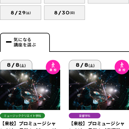
8/29
8/30
(土)
(日)
気になる
講座を選ぶ
8/8
8/8
(土)
(土)
ミュージッククリエイト学科
音響学科
【来校】プロミュージシャ
【来校】プロミュージシャ