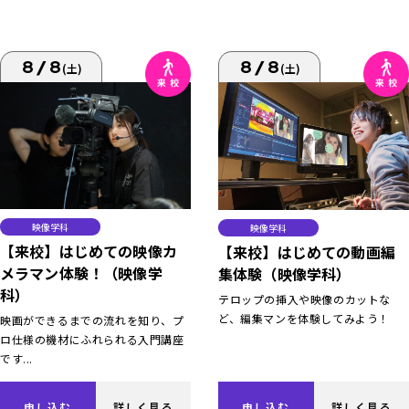
8/8
8/8
(土)
(土)
映像学科
映像学科
【来校】はじめての映像カ
【来校】はじめての動画編
メラマン体験！（映像学
集体験（映像学科）
科）
テロップの挿入や映像のカットな
ど、編集マンを体験してみよう！
映画ができるまでの流れを知り、プ
ロ仕様の機材にふれられる入門講座
です...
申し込む
詳しく見る
申し込む
詳しく見る