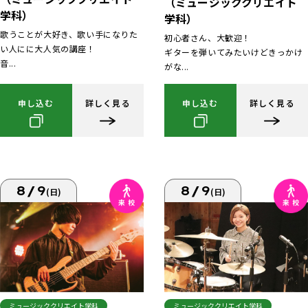
（ミュージッククリエイト
学科）
学科）
歌うことが大好き、歌い手になりた
初心者さん、大歓迎！
い人にに大人気の講座！
ギターを弾いてみたいけどきっかけ
音...
がな...
申し込む
詳しく見る
申し込む
詳しく見る
8/9
8/9
(日)
(日)
ミュージッククリエイト学科
ミュージッククリエイト学科