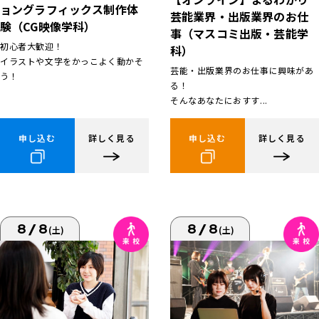
ョングラフィックス制作体
芸能業界・出版業界のお仕
験（CG映像学科）
事（マスコミ出版・芸能学
初心者大歓迎！
科）
イラストや文字をかっこよく動かそ
芸能・出版業界のお仕事に興味があ
う！
る！
そんなあなたにおすす...
申し込む
詳しく見る
申し込む
詳しく見る
8/8
8/8
(土)
(土)