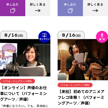
申し込む
詳しく見る
申し込む
詳しく見る
8/16
8/16
(日)
(日)
パフォーミングアーツ学科
パフォーミングアーツ学科
【オンライン】声優のお仕
【来校】初めてのアニメア
事について（パフォーミン
フレコ体験！（パフォーミ
グアーツ／声優）
ングアーツ／声優）
「声優になりたい。でも、具体的に