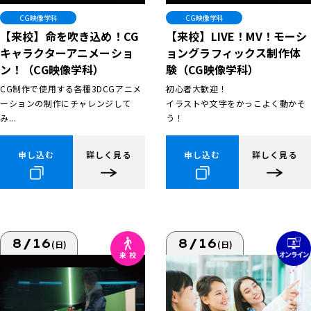
CG映像学科
CG映像学科
【来校】命を吹き込め！CG
【来校】LIVE！MV！モーシ
キャラクターアニメーショ
ョングラフィックス制作体
ン！（CG映像学科）
験（CG映像学科）
CG制作で使用する各種3DCGアニメ
初心者大歓迎！
ーションの制作にチャレンジして
イラストや文字をかっこよく動かそ
み...
う！
申し込む
詳しく見る
申し込む
詳しく見る
8/16
8/16
(日)
(日)