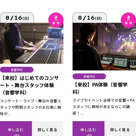
8/16
8/16
(日)
(日)
音響学科
【来校】はじめてのコンサ
音響学科
【来校】PA体験（音響学
ート・舞台スタッフ体験
科）
（音響学科）
ライブやイベント会場での音響＝PA
コンサート・ライブ・舞台の音響ス
スタッフに興味があるならこの講
タッフや照明スタッフのお仕事に興
座！...
味が...
申し込む
詳しく見る
申し込む
詳しく見る