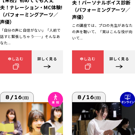
【来校】初めてでも大丈
夫！パーソナルボイス診断
夫！ナレーション・MC体験!
（パフォーミングアーツ／
（パフォーミングアーツ／
声優）
声優）
この講座では、プロの先生があなた
「自分の声に自信がない」「人前で
の声を聴いて、「実はこんな役が向
話すと緊張しちゃう……」そんなあ
いて...
なた...
申し込む
詳しく見る
申し込む
詳しく見る
8/16
8/16
(日)
(日)