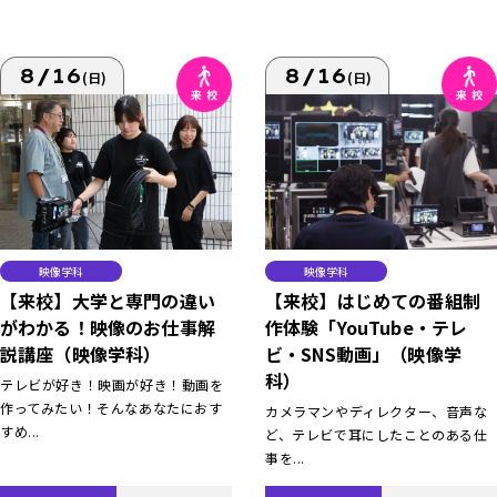
8/16
8/16
(日)
(日)
映像学科
映像学科
【来校】大学と専門の違い
【来校】はじめての番組制
がわかる！映像のお仕事解
作体験「YouTube・テレ
説講座（映像学科）
ビ・SNS動画」（映像学
科）
テレビが好き！映画が好き！動画を
作ってみたい！そんなあなたにおす
カメラマンやディレクター、音声な
すめ...
ど、テレビで耳にしたことのある仕
事を...