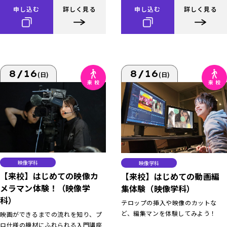
申し込む
詳しく見る
申し込む
詳しく見る
8/16
8/16
(日)
(日)
映像学科
映像学科
【来校】はじめての映像カ
【来校】はじめての動画編
メラマン体験！（映像学
集体験（映像学科）
科）
テロップの挿入や映像のカットな
ど、編集マンを体験してみよう！
映画ができるまでの流れを知り、プ
ロ仕様の機材にふれられる入門講座