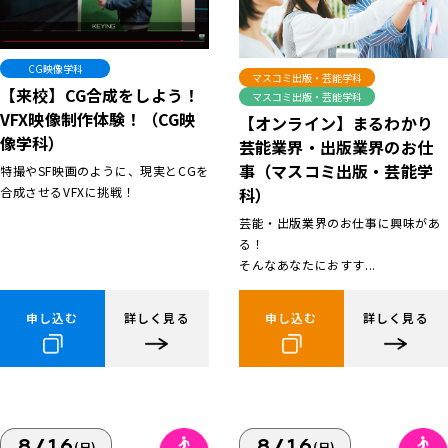
CG映像学科
マスコミ出版・芸能学科
【来校】CG合成をしよう！
マスコミ出版・芸能学科
VFX映像制作体験！（CG映
【オンライン】まるわかり
像学科）
芸能業界・出版業界のお仕
事（マスコミ出版・芸能学
特撮やSF映画のように、現実とCGを
合成させるVFXに挑戦！
科）
芸能・出版業界のお仕事に興味があ
る！
そんなあなたにおすす...
申し込む
詳しく見る
申し込む
詳しく見る
8/16
8/16
(日)
(日)