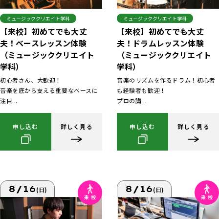
ミュージッククリエイト学科
ミュージッククリエイト学科
【来校】初めてでも大丈
【来校】初めてでも大丈
夫！ベースレッスン体験
夫！ドラムレッスン体験
（ミュージッククリエイト
（ミュージッククリエイト
学科）
学科）
初心者さん、大歓迎！
音楽のリズムを作るドラム！初心者
音楽を底から支える重要なベースに
も経験者も歓迎！
注目...
プロの講...
申し込む
詳しく見る
申し込む
詳しく見る
8/16
8/16
(日)
(日)