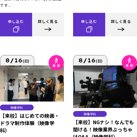
です...
申し込む
詳しく見る
申し込む
詳しく見る
8/16
8/16
(日)
(日)
映像学科
映像学科
【来校】はじめての映画・
【来校】NGナシ！なんでも
ドラマ制作体験（映像学
聞ける！映像業界ぶっちゃ
科）
けQ&A（映像学科）