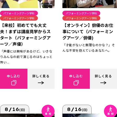
パフォーミングアーツ学科
パフォーミングアーツ学科
パフォーミングアーツ学科
パフォーミングアーツ学科
【来校】初めてでも大丈
【オンライン】俳優のお仕
夫！まずは講座見学からス
事について（パフォーミン
タート（パフォーミングア
グアーツ／俳優)
ーツ／声優）
「才能がないと無理なのかな？」そ
んな不安を抱えているあなたへ。
「声優には興味があるけど、いきな
りみんなの前で演じるのはちょっと
怖い...
申し込む
詳しく見る
申し込む
詳しく見る
8/16
8/16
(日)
(日)