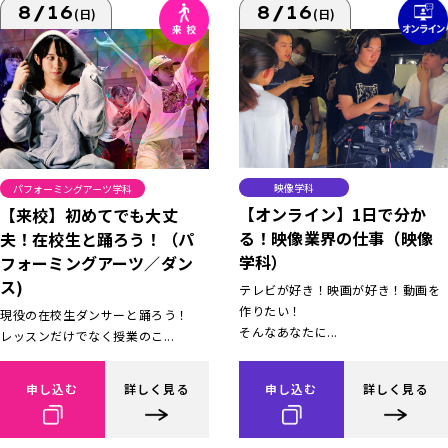
8/16
8/16
(日)
(日)
映像学科
パフォーミングアーツ学科
【オンライン】1日で分か
【来校】初めてでも大丈
る！映像業界の仕事（映像
夫！在校生と踊ろう！（パ
学科）
フォーミングアーツ／ダン
ス)
テレビが好き！映画が好き！動画を
作りたい！
現役の在校生ダンサーと踊ろう！
そんなあなたに...
レッスンだけでなく授業のこ...
申し込む
詳しく見る
申し込む
詳しく見る