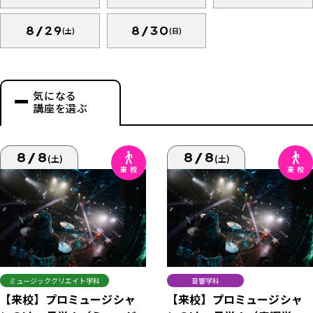
8/29
8/30
(土)
(日)
気になる
講座を選ぶ
8/8
8/8
(土)
(土)
ミュージッククリエイト学科
音響学科
【来校】プロミュージシャ
【来校】プロミュージシャ