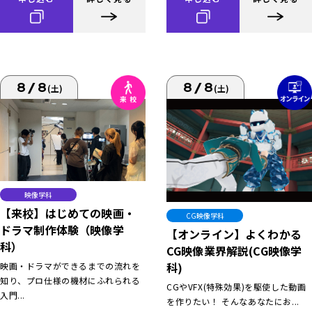
8/8
8/8
(土)
(土)
映像学科
【来校】はじめての映画・
CG映像学科
ドラマ制作体験（映像学
【オンライン】よくわかる
科）
CG映像業界解説(CG映像学
科)
映画・ドラマができるまでの流れを
知り、プロ仕様の機材にふれられる
CGやVFX(特殊効果)を駆使した動画
入門...
を作りたい！ そんなあなたにお...