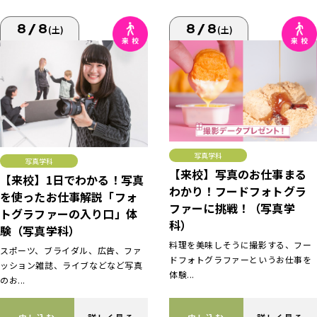
8/8
8/8
(土)
(土)
写真学科
写真学科
【来校】写真のお仕事まる
【来校】1日でわかる！写真
わかり！フードフォトグラ
を使ったお仕事解説「フォ
ファーに挑戦！（写真学
トグラファーの入り口」体
科）
験（写真学科）
料理を美味しそうに撮影する、フー
スポーツ、ブライダル、広告、ファ
ドフォトグラファーというお仕事を
ッション雑誌、ライブなどなど写真
体験...
のお...