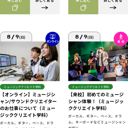
申し込む
詳しく見る
申し込む
詳しく見る
8/9
8/9
(日)
(日)
ミュージッククリエイト学科
ミュージッククリエイト学科
【来校】初めてのミュージ
【オンライン】ミュージシ
シャン体験！（ミュージッ
ャン/サウンドクリエイター
ククリエイト学科）
のお仕事について（ミュー
ジッククリエイト学科）
ボーカル、ギター、ベース、ドラ
ム、キーボードなどミュージシャン
ボーカル、ギター、ベース、ドラ
が気に...