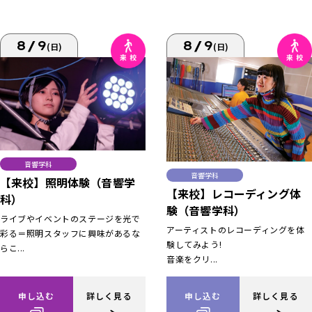
8/9
8/9
(日)
(日)
音響学科
音響学科
【来校】照明体験（音響学
【来校】レコーディング体
科）
験（音響学科）
ライブやイベントのステージを光で
アーティストのレコーディングを体
彩る＝照明スタッフに興味があるな
験してみよう!
らこ...
音楽をクリ...
申し込む
詳しく見る
申し込む
詳しく見る