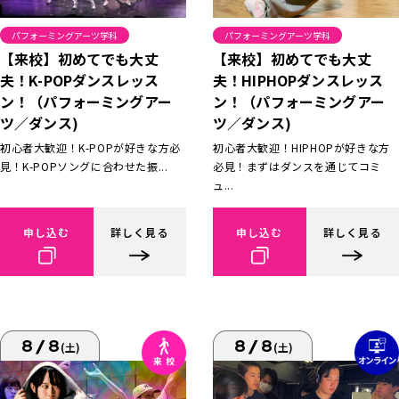
パフォーミングアーツ学科
パフォーミングアーツ学科
【来校】初めてでも大丈
【来校】初めてでも大丈
夫！K-POPダンスレッス
夫！HIPHOPダンスレッス
ン！（パフォーミングアー
ン！（パフォーミングアー
ツ／ダンス)
ツ／ダンス)
初心者大歓迎！K-POPが好きな方必
初心者大歓迎！HIPHOPが好きな方
見！K-POPソングに合わせた振...
必見！まずはダンスを通じてコミ
ュ...
申し込む
詳しく見る
申し込む
詳しく見る
8/8
8/8
(土)
(土)