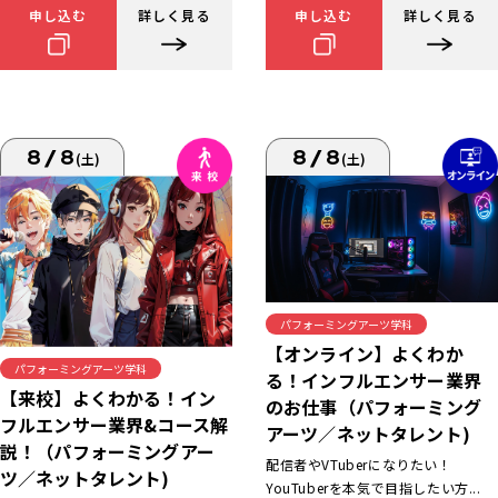
申し込む
詳しく見る
申し込む
詳しく見る
8/8
8/8
(土)
(土)
パフォーミングアーツ学科
【オンライン】よくわか
パフォーミングアーツ学科
る！インフルエンサー業界
【来校】よくわかる！イン
のお仕事（パフォーミング
フルエンサー業界&コース解
アーツ／ネットタレント)
説！（パフォーミングアー
配信者やVTuberになりたい！
ツ／ネットタレント)
YouTuberを本気で目指したい方...