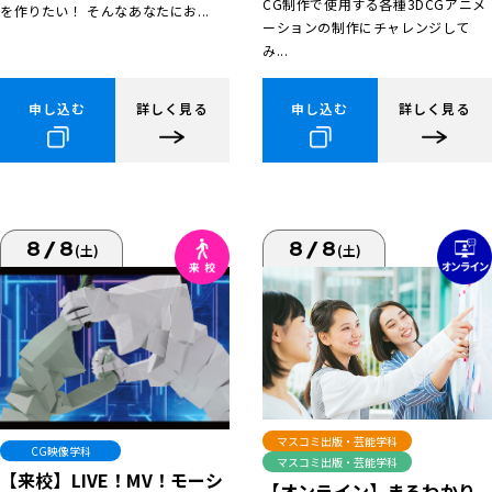
CG制作で使用する各種3DCGアニメ
を作りたい！ そんなあなたにお...
ーションの制作にチャレンジして
み...
申し込む
詳しく見る
申し込む
詳しく見る
8/8
8/8
(土)
(土)
マスコミ出版・芸能学科
CG映像学科
マスコミ出版・芸能学科
【来校】LIVE！MV！モーシ
【オンライン】まるわかり