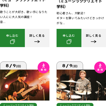
（ミュージッククリエイト
学科）
学科）
歌うことが大好き、歌い手になりた
初心者さん、大歓迎！
い人にに大人気の講座！
ギターを弾いてみたいけどきっかけ
音...
がな...
申し込む
詳しく見る
申し込む
詳しく見る
8/9
8/9
(日)
(日)
ミュージッククリエイト学科
ミュージッククリエイト学科