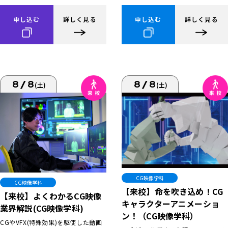
申し込む
詳しく見る
申し込む
詳しく見る
8/8
8/8
(土)
(土)
CG映像学科
CG映像学科
【来校】命を吹き込め！CG
【来校】よくわかるCG映像
キャラクターアニメーショ
業界解説(CG映像学科)
ン！（CG映像学科）
CGやVFX(特殊効果)を駆使した動画