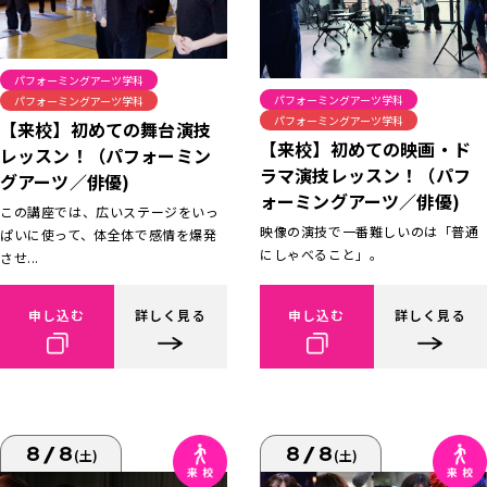
パフォーミングアーツ学科
パフォーミングアーツ学科
パフォーミングアーツ学科
パフォーミングアーツ学科
【来校】初めての舞台演技
【来校】初めての映画・ド
レッスン！（パフォーミン
ラマ演技レッスン！（パフ
グアーツ／俳優)
ォーミングアーツ／俳優)
この講座では、広いステージをいっ
映像の演技で一番難しいのは「普通
ぱいに使って、体全体で感情を爆発
にしゃべること」。
させ...
申し込む
詳しく見る
申し込む
詳しく見る
8/8
8/8
(土)
(土)