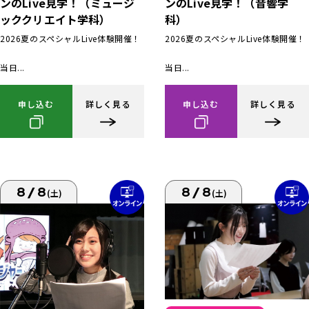
ンのLive見学！（ミュージ
ンのLive見学！（音響学
ッククリエイト学科）
科）
2026夏のスペシャルLive体験開催！
2026夏のスペシャルLive体験開催！
当日...
当日...
申し込む
詳しく見る
申し込む
詳しく見る
8/8
8/8
(土)
(土)