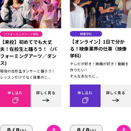
映像学科
パフォーミングアーツ学科
【オンライン】1日で分か
【来校】初めてでも大丈
る！映像業界の仕事（映像
夫！在校生と踊ろう！（パ
学科）
フォーミングアーツ／ダン
ス)
テレビが好き！映画が好き！動画を
作りたい！
現役の在校生ダンサーと踊ろう！
そんなあなたに...
レッスンだけでなく授業のこ...
申し込む
詳しく見る
申し込む
詳しく見る
8/8
8/8
(土)
(土)