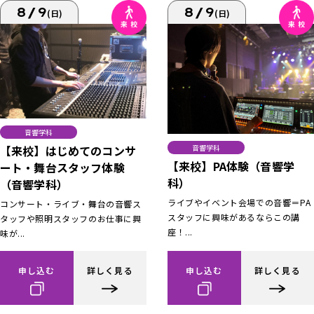
8/9
8/9
(日)
(日)
音響学科
【来校】はじめてのコンサ
音響学科
【来校】PA体験（音響学
ート・舞台スタッフ体験
科）
（音響学科）
ライブやイベント会場での音響＝PA
コンサート・ライブ・舞台の音響ス
スタッフに興味があるならこの講
タッフや照明スタッフのお仕事に興
座！...
味が...
申し込む
詳しく見る
申し込む
詳しく見る