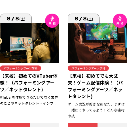
8/8
8/8
(土)
(土)
パフォーミングアーツ学科
パフォーミングアーツ学科
【来校】初めてでも大丈
【来校】初めてのVTuber体
夫！ゲーム配信体験！（パ
験！（パフォーミングアー
フォーミングアーツ／ネッ
ツ／ネットタレント)
トタレント)
VTuberを体験できるだけでなく業界
のことやネットタレント・インフ...
ゲーム実況が好きなあなた、まずは
一緒ににやってみよう！どんな機材
や技...