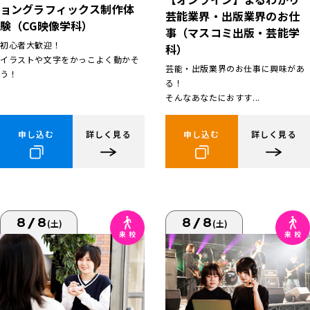
ョングラフィックス制作体
芸能業界・出版業界のお仕
験（CG映像学科）
事（マスコミ出版・芸能学
初心者大歓迎！
科）
イラストや文字をかっこよく動かそ
芸能・出版業界のお仕事に興味があ
う！
る！
そんなあなたにおすす...
申し込む
詳しく見る
申し込む
詳しく見る
8/8
8/8
(土)
(土)