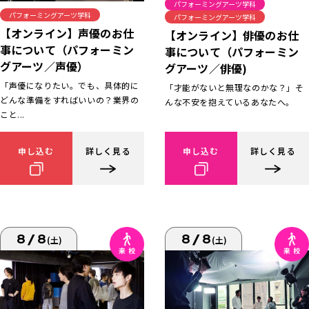
パフォーミングアーツ学科
パフォーミングアーツ学科
パフォーミングアーツ学科
【オンライン】声優のお仕
【オンライン】俳優のお仕
事について（パフォーミン
事について（パフォーミン
グアーツ／声優）
グアーツ／俳優)
「声優になりたい。でも、具体的に
「才能がないと無理なのかな？」そ
どんな準備をすればいいの？業界の
んな不安を抱えているあなたへ。
こと...
申し込む
詳しく見る
申し込む
詳しく見る
8/8
8/8
(土)
(土)