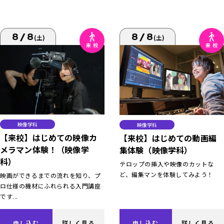
8/8
8/8
(土)
(土)
映像学科
映像学科
【来校】はじめての映像カ
【来校】はじめての動画編
メラマン体験！（映像学
集体験（映像学科）
科）
テロップの挿入や映像のカットな
ど、編集マンを体験してみよう！
映画ができるまでの流れを知り、プ
ロ仕様の機材にふれられる入門講座
です...
申し込む
詳しく見る
申し込む
詳しく見る