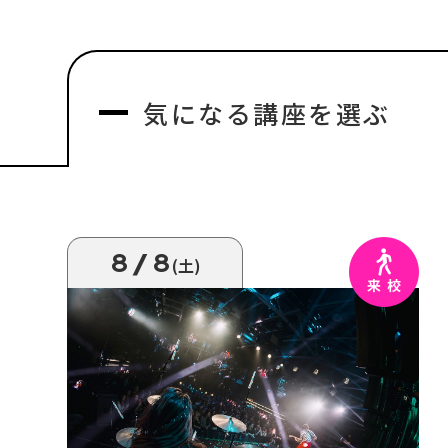
気になる
講座を選ぶ
8/8
(土)