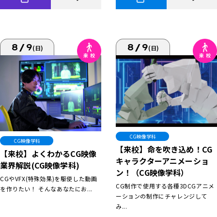
8/9
8/9
(日)
(日)
CG映像学科
CG映像学科
【来校】命を吹き込め！CG
【来校】よくわかるCG映像
キャラクターアニメーショ
業界解説(CG映像学科)
ン！（CG映像学科）
CGやVFX(特殊効果)を駆使した動画
CG制作で使用する各種3DCGアニメ
を作りたい！ そんなあなたにお...
ーションの制作にチャレンジして
み...