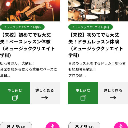
ミュージッククリエイト学科
ミュージッククリエイト学科
【来校】初めてでも大丈
【来校】初めてでも大丈
夫！ベースレッスン体験
夫！ドラムレッスン体験
（ミュージッククリエイト
（ミュージッククリエイト
学科）
学科）
初心者さん、大歓迎！
音楽のリズムを作るドラム！初心者
音楽を底から支える重要なベースに
も経験者も歓迎！
注目...
プロの講...
申し込む
詳しく見る
申し込む
詳しく見る
8/9
8/9
(日)
(日)