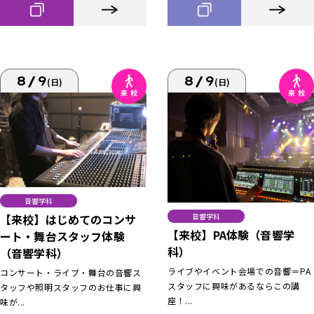
8/9
8/9
(日)
(日)
音響学科
【来校】はじめてのコンサ
音響学科
【来校】PA体験（音響学
ート・舞台スタッフ体験
科）
（音響学科）
ライブやイベント会場での音響＝PA
コンサート・ライブ・舞台の音響ス
スタッフに興味があるならこの講
タッフや照明スタッフのお仕事に興
座！...
味が...