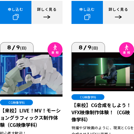
申し込む
詳しく見る
申し込む
詳しく見る
8/9
8/9
(日)
(日)
CG映像学科
CG映像学科
【来校】CG合成をしよう！
【来校】LIVE！MV！モーシ
VFX映像制作体験！（CG映
ョングラフィックス制作体
像学科）
験（CG映像学科）
特撮やSF映画のように、現実とCGを
初心者大歓迎！
合成させるVFXに挑戦！