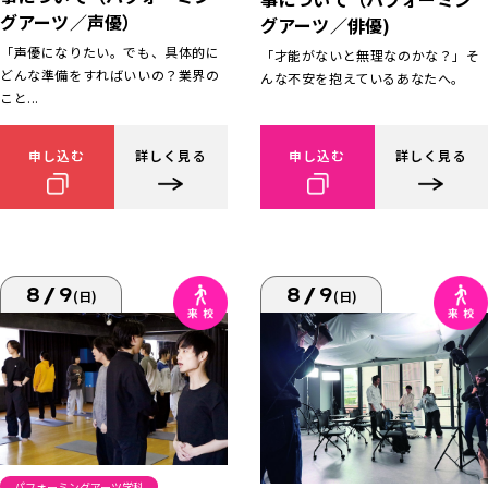
グアーツ／声優）
グアーツ／俳優)
「声優になりたい。でも、具体的に
「才能がないと無理なのかな？」そ
どんな準備をすればいいの？業界の
んな不安を抱えているあなたへ。
こと...
申し込む
詳しく見る
申し込む
詳しく見る
8/9
8/9
(日)
(日)
パフォーミングアーツ学科