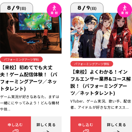
8/9
8/9
(日)
(日)
パフォーミングアーツ学科
パフォーミングアーツ学科
【来校】初めてでも大丈
【来校】よくわかる！イン
夫！ゲーム配信体験！（パ
フルエンサー業界&コース解
フォーミングアーツ／ネッ
説！（パフォーミングアー
トタレント)
ツ／ネットタレント)
ゲーム実況が好きなあなた、まずは
VTuber、ゲーム実況、歌い手、配信
一緒ににやってみよう！どんな機材
者、アイドルが好きな方にオスス...
や技...
申し込む
詳しく見る
申し込む
詳しく見る