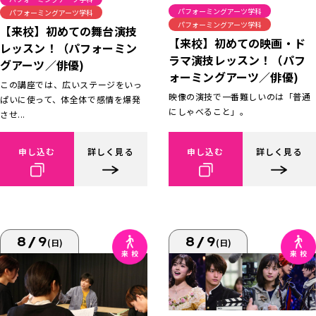
パフォーミングアーツ学科
パフォーミングアーツ学科
パフォーミングアーツ学科
【来校】初めての舞台演技
【来校】初めての映画・ド
レッスン！（パフォーミン
ラマ演技レッスン！（パフ
グアーツ／俳優)
ォーミングアーツ／俳優)
この講座では、広いステージをいっ
映像の演技で一番難しいのは「普通
ぱいに使って、体全体で感情を爆発
にしゃべること」。
させ...
申し込む
詳しく見る
申し込む
詳しく見る
8/9
8/9
(日)
(日)