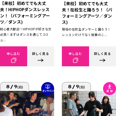
【来校】初めてでも大丈
【来校】初めてでも大丈
夫！HIPHOPダンスレッス
夫！在校生と踊ろう！（パ
ン！（パフォーミングアー
フォーミングアーツ／ダン
ツ／ダンス)
ス)
初心者大歓迎！HIPHOPが好きな方
現役の在校生ダンサーと踊ろう！
必見！まずはダンスを通じてコミ
レッスンだけでなく授業のこ...
ュ...
申し込む
詳しく見る
申し込む
詳しく見る
8/9
8/9
(日)
(日)