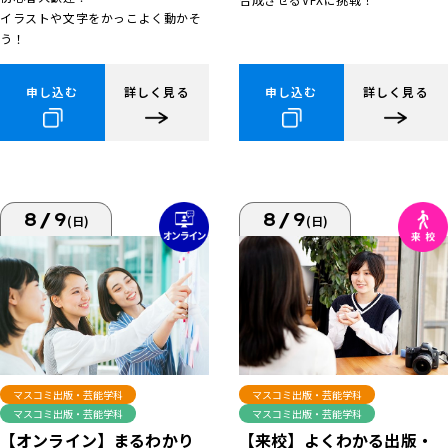
イラストや文字をかっこよく動かそ
う！
申し込む
詳しく見る
申し込む
詳しく見る
8/9
8/9
(日)
(日)
マスコミ出版・芸能学科
マスコミ出版・芸能学科
マスコミ出版・芸能学科
マスコミ出版・芸能学科
【来校】よくわかる出版・
【オンライン】まるわかり