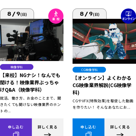
8/9
8/9
(日)
(日)
映像学科
CG映像学科
【来校】NGナシ！なんでも
【オンライン】よくわかる
聞ける！映像業界ぶっちゃ
CG映像業界解説(CG映像学
けQ&A（映像学科）
科)
就活、働き方、お金のことまで、聞
CGやVFX(特殊効果)を駆使した動画
きたくても聞けない映像業界のホン
を作りたい！ そんなあなたにお...
トの...
申し込む
詳しく見る
申し込む
詳しく見る