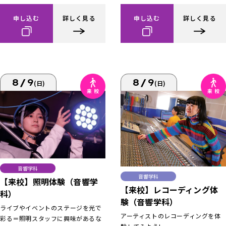
申し込む
詳しく見る
申し込む
詳しく見る
8/9
8/9
(日)
(日)
音響学科
音響学科
【来校】照明体験（音響学
【来校】レコーディング体
科）
験（音響学科）
ライブやイベントのステージを光で
アーティストのレコーディングを体
彩る＝照明スタッフに興味があるな