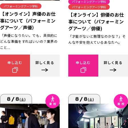
パフォーミングアーツ学科
パフォーミングアーツ学科
パフォーミングアーツ学科
【オンライン】声優のお仕
【オンライン】俳優のお仕
事について（パフォーミン
事について（パフォーミン
グアーツ／声優）
グアーツ／俳優)
「声優になりたい。でも、具体的に
「才能がないと無理なのかな？」そ
どんな準備をすればいいの？業界の
んな不安を抱えているあなたへ。
こと...
申し込む
詳しく見る
申し込む
詳しく見る
8/8
8/8
(土)
(土)