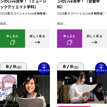
ンのLive見学！（ミュージ
ンのLive見学！（音響学
ッククリエイト学科）
科）
2026夏のスペシャルLive体験開催！
2026夏のスペシャルLive体験開催！
当日...
当日...
申し込む
詳しく見る
申し込む
詳しく見る
8/8
8/8
(土)
(土)