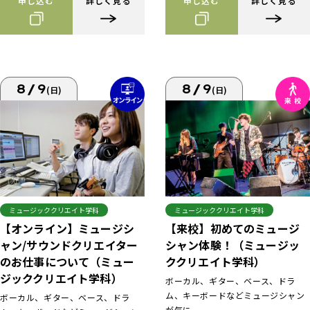
申し込む
詳しく見る
申し込む
詳しく見る
8/9
8/9
(日)
(日)
ミュージッククリエイト学科
ミュージッククリエイト学科
【来校】初めてのミュージ
【オンライン】ミュージシ
シャン体験！（ミュージッ
ャン/サウンドクリエイター
ククリエイト学科）
のお仕事について（ミュー
ジッククリエイト学科）
ボーカル、ギター、ベース、ドラ
ム、キーボードなどミュージシャン
ボーカル、ギター、ベース、ドラ
が気に...