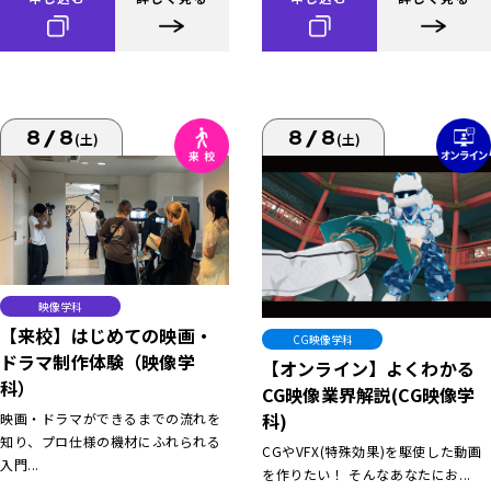
8/8
8/8
(土)
(土)
映像学科
【来校】はじめての映画・
CG映像学科
ドラマ制作体験（映像学
【オンライン】よくわかる
科）
CG映像業界解説(CG映像学
科)
映画・ドラマができるまでの流れを
知り、プロ仕様の機材にふれられる
CGやVFX(特殊効果)を駆使した動画
入門...
を作りたい！ そんなあなたにお...