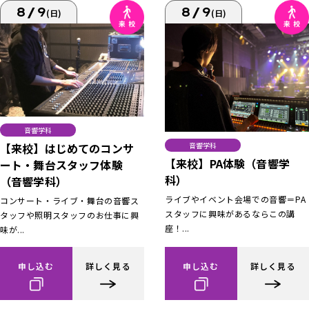
8/9
8/9
(日)
(日)
音響学科
【来校】はじめてのコンサ
音響学科
【来校】PA体験（音響学
ート・舞台スタッフ体験
科）
（音響学科）
ライブやイベント会場での音響＝PA
コンサート・ライブ・舞台の音響ス
スタッフに興味があるならこの講
タッフや照明スタッフのお仕事に興
座！...
味が...
申し込む
詳しく見る
申し込む
詳しく見る