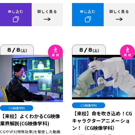
申し込む
詳しく見る
申し込む
詳しく見る
8/8
8/8
(土)
(土)
CG映像学科
CG映像学科
【来校】命を吹き込め！CG
【来校】よくわかるCG映像
キャラクターアニメーショ
業界解説(CG映像学科)
ン！（CG映像学科）
CGやVFX(特殊効果)を駆使した動画