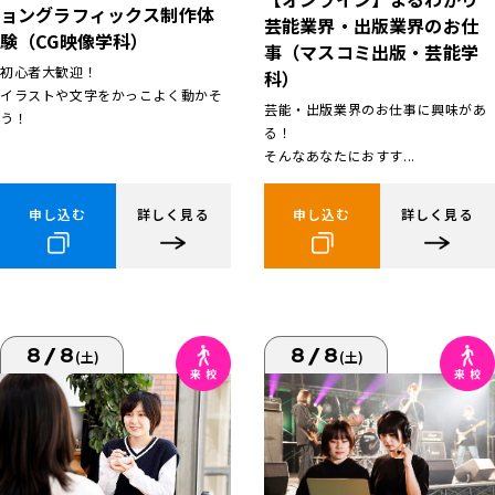
ョングラフィックス制作体
芸能業界・出版業界のお仕
験（CG映像学科）
事（マスコミ出版・芸能学
初心者大歓迎！
科）
イラストや文字をかっこよく動かそ
芸能・出版業界のお仕事に興味があ
う！
る！
そんなあなたにおすす...
申し込む
詳しく見る
申し込む
詳しく見る
8/8
8/8
(土)
(土)