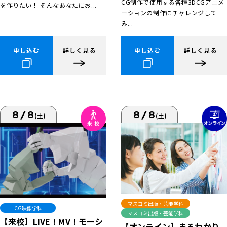
CG制作で使用する各種3DCGアニメ
を作りたい！ そんなあなたにお...
ーションの制作にチャレンジして
み...
申し込む
詳しく見る
申し込む
詳しく見る
8/8
8/8
(土)
(土)
マスコミ出版・芸能学科
CG映像学科
マスコミ出版・芸能学科
【来校】LIVE！MV！モーシ
【オンライン】まるわかり