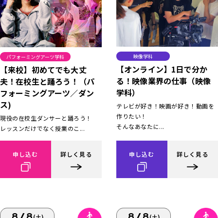
映像学科
パフォーミングアーツ学科
【オンライン】1日で分か
【来校】初めてでも大丈
る！映像業界の仕事（映像
夫！在校生と踊ろう！（パ
学科）
フォーミングアーツ／ダン
ス)
テレビが好き！映画が好き！動画を
作りたい！
現役の在校生ダンサーと踊ろう！
そんなあなたに...
レッスンだけでなく授業のこ...
申し込む
詳しく見る
申し込む
詳しく見る
8/8
8/8
(土)
(土)