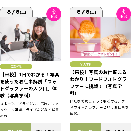
8/8
8/8
(土)
(土)
写真学科
写真学科
【来校】写真のお仕事まる
【来校】1日でわかる！写真
わかり！フードフォトグラ
を使ったお仕事解説「フォ
ファーに挑戦！（写真学
トグラファーの入り口」体
科）
験（写真学科）
料理を美味しそうに撮影する、フー
スポーツ、ブライダル、広告、ファ
ドフォトグラファーというお仕事を
ッション雑誌、ライブなどなど写真
体験...
のお...