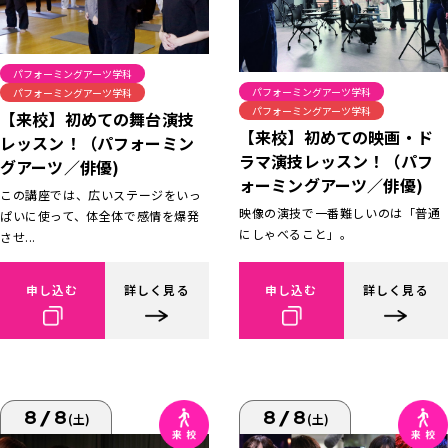
パフォーミングアーツ学科
パフォーミングアーツ学科
パフォーミングアーツ学科
パフォーミングアーツ学科
【来校】初めての舞台演技
【来校】初めての映画・ド
レッスン！（パフォーミン
ラマ演技レッスン！（パフ
グアーツ／俳優)
ォーミングアーツ／俳優)
この講座では、広いステージをいっ
映像の演技で一番難しいのは「普通
ぱいに使って、体全体で感情を爆発
にしゃべること」。
させ...
申し込む
詳しく見る
申し込む
詳しく見る
8/8
8/8
(土)
(土)