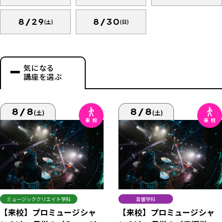
8/29
8/30
(土)
(日)
気になる
講座を選ぶ
8/8
8/8
(土)
(土)
ミュージッククリエイト学科
音響学科
【来校】プロミュージシャ
【来校】プロミュージシャ