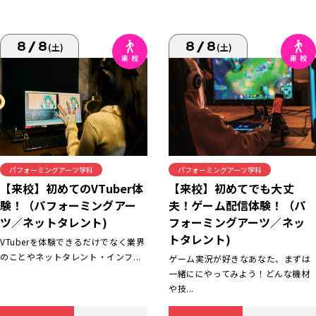
8/8
8/8
(土)
(土)
パフォーミングアーツ学科
パフォーミングアーツ学科
【来校】初めてでも大丈
【来校】初めてのVTuber体
夫！ゲーム配信体験！（パ
験！（パフォーミングアー
フォーミングアーツ／ネッ
ツ／ネットタレント)
トタレント)
VTuberを体験できるだけでなく業界
のことやネットタレント・インフ...
ゲーム実況が好きなあなた、まずは
一緒ににやってみよう！どんな機材
や技...