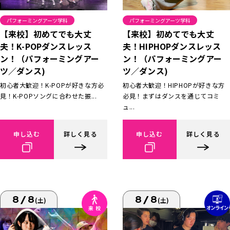
パフォーミングアーツ学科
パフォーミングアーツ学科
【来校】初めてでも大丈
【来校】初めてでも大丈
夫！K-POPダンスレッス
夫！HIPHOPダンスレッス
ン！（パフォーミングアー
ン！（パフォーミングアー
ツ／ダンス)
ツ／ダンス)
初心者大歓迎！K-POPが好きな方必
初心者大歓迎！HIPHOPが好きな方
見！K-POPソングに合わせた振...
必見！まずはダンスを通じてコミ
ュ...
申し込む
詳しく見る
申し込む
詳しく見る
8/8
8/8
(土)
(土)