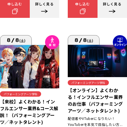
申し込む
詳しく見る
申し込む
詳しく見る
8/8
8/8
(土)
(土)
パフォーミングアーツ学科
【オンライン】よくわか
パフォーミングアーツ学科
る！インフルエンサー業界
【来校】よくわかる！イン
のお仕事（パフォーミング
フルエンサー業界&コース解
アーツ／ネットタレント)
説！（パフォーミングアー
配信者やVTuberになりたい！
ツ／ネットタレント)
YouTuberを本気で目指したい方...