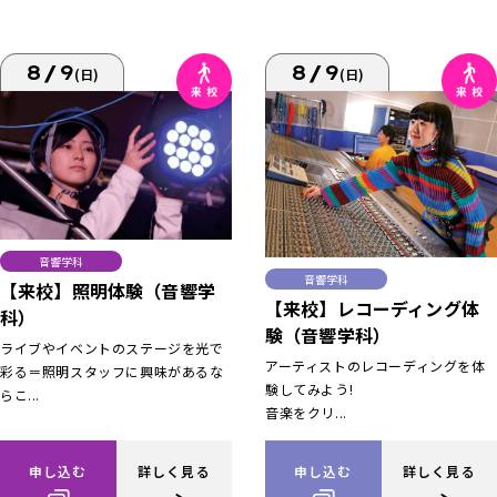
8/9
8/9
(日)
(日)
音響学科
音響学科
【来校】照明体験（音響学
【来校】レコーディング体
科）
験（音響学科）
ライブやイベントのステージを光で
アーティストのレコーディングを体
彩る＝照明スタッフに興味があるな
験してみよう!
らこ...
音楽をクリ...
申し込む
詳しく見る
申し込む
詳しく見る