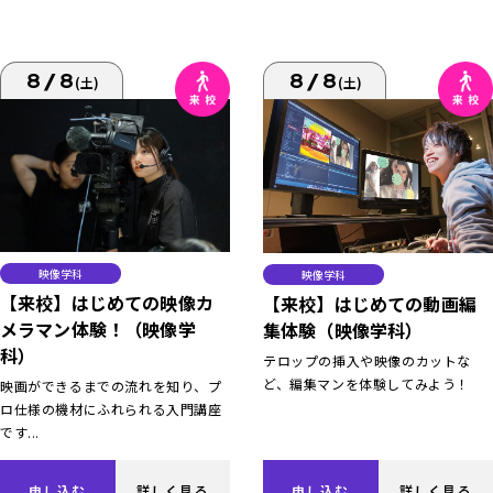
8/8
8/8
(土)
(土)
映像学科
映像学科
【来校】はじめての映像カ
【来校】はじめての動画編
メラマン体験！（映像学
集体験（映像学科）
科）
テロップの挿入や映像のカットな
ど、編集マンを体験してみよう！
映画ができるまでの流れを知り、プ
ロ仕様の機材にふれられる入門講座
です...
申し込む
詳しく見る
申し込む
詳しく見る