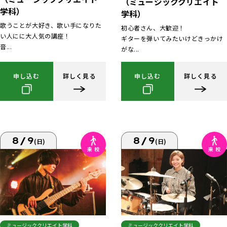
（ミュージッククリエイト
学科）
学科）
歌うことが大好き、歌い手になりた
初心者さん、大歓迎！
い人にに大人気の講座！
ギターを弾いてみたいけどきっかけ
音...
がな...
申し込む
詳しく見る
申し込む
詳しく見る
8/9
8/9
(日)
(日)
ミュージッククリエイト学科
ミュージッククリエイト学科