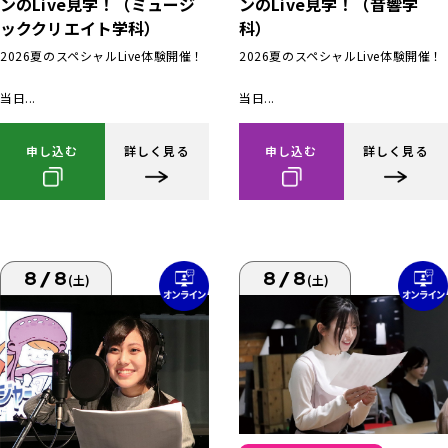
ンのLive見学！（ミュージ
ンのLive見学！（音響学
ッククリエイト学科）
科）
2026夏のスペシャルLive体験開催！
2026夏のスペシャルLive体験開催！
当日...
当日...
申し込む
詳しく見る
申し込む
詳しく見る
8/8
8/8
(土)
(土)