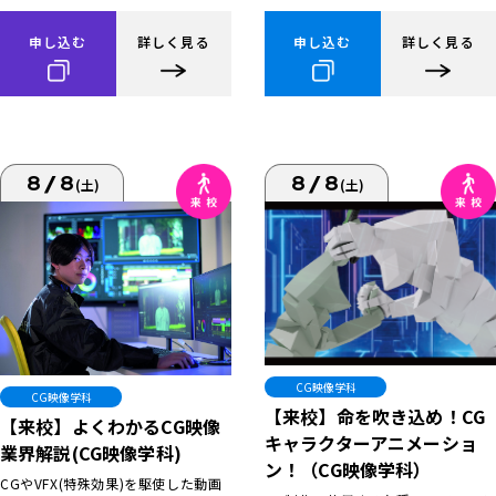
申し込む
詳しく見る
申し込む
詳しく見る
8/8
8/8
(土)
(土)
CG映像学科
CG映像学科
【来校】命を吹き込め！CG
【来校】よくわかるCG映像
キャラクターアニメーショ
業界解説(CG映像学科)
ン！（CG映像学科）
CGやVFX(特殊効果)を駆使した動画