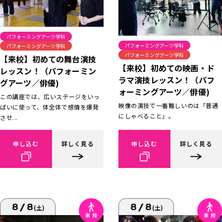
パフォーミングアーツ学科
パフォーミングアーツ学科
パフォーミングアーツ学科
パフォーミングアーツ学科
【来校】初めての舞台演技
【来校】初めての映画・ド
レッスン！（パフォーミン
ラマ演技レッスン！（パフ
グアーツ／俳優)
ォーミングアーツ／俳優)
この講座では、広いステージをいっ
映像の演技で一番難しいのは「普通
ぱいに使って、体全体で感情を爆発
にしゃべること」。
させ...
申し込む
詳しく見る
申し込む
詳しく見る
8/8
8/8
(土)
(土)