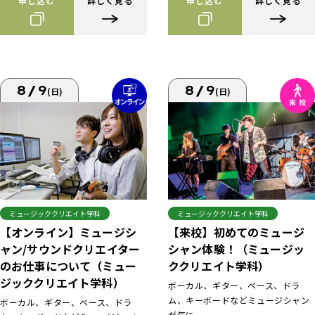
申し込む
詳しく見る
申し込む
詳しく見る
8/9
8/9
(日)
(日)
ミュージッククリエイト学科
ミュージッククリエイト学科
【来校】初めてのミュージ
【オンライン】ミュージシ
シャン体験！（ミュージッ
ャン/サウンドクリエイター
ククリエイト学科）
のお仕事について（ミュー
ジッククリエイト学科）
ボーカル、ギター、ベース、ドラ
ム、キーボードなどミュージシャン
ボーカル、ギター、ベース、ドラ
が気に...