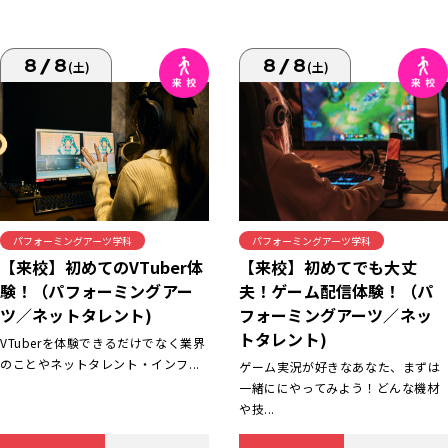
8/8
8/8
(土)
(土)
パフォーミングアーツ学科
パフォーミングアーツ学科
【来校】初めてでも大丈
【来校】初めてのVTuber体
夫！ゲーム配信体験！（パ
験！（パフォーミングアー
フォーミングアーツ／ネッ
ツ／ネットタレント)
トタレント)
VTuberを体験できるだけでなく業界
のことやネットタレント・インフ...
ゲーム実況が好きなあなた、まずは
一緒ににやってみよう！どんな機材
や技...