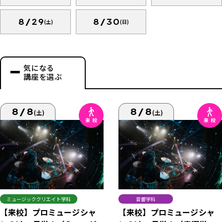
8/29
8/30
(土)
(日)
気になる
講座を選ぶ
8/8
8/8
(土)
(土)
ミュージッククリエイト学科
音響学科
【来校】プロミュージシャ
【来校】プロミュージシャ