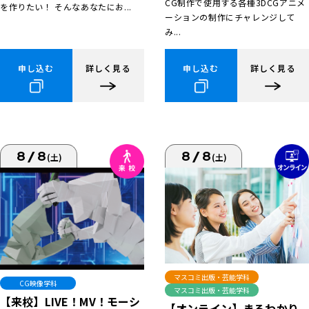
CG制作で使用する各種3DCGアニメ
を作りたい！ そんなあなたにお...
ーションの制作にチャレンジして
み...
申し込む
詳しく見る
申し込む
詳しく見る
8/8
8/8
(土)
(土)
マスコミ出版・芸能学科
CG映像学科
マスコミ出版・芸能学科
【来校】LIVE！MV！モーシ
【オンライン】まるわかり