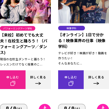
映像学科
パフォーミングアーツ学科
【オンライン】1日で分か
【来校】初めてでも大丈
る！映像業界の仕事（映像
夫！在校生と踊ろう！（パ
学科）
フォーミングアーツ／ダン
ス)
テレビが好き！映画が好き！動画を
作りたい！
現役の在校生ダンサーと踊ろう！
そんなあなたに...
レッスンだけでなく授業のこ...
申し込む
詳しく見る
申し込む
詳しく見る
8/8
8/8
(土)
(土)