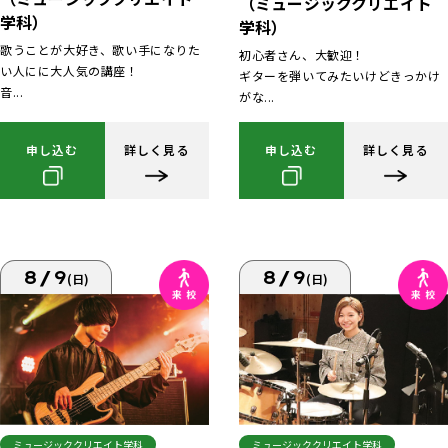
（ミュージッククリエイト
学科）
学科）
歌うことが大好き、歌い手になりた
初心者さん、大歓迎！
い人にに大人気の講座！
ギターを弾いてみたいけどきっかけ
音...
がな...
申し込む
詳しく見る
申し込む
詳しく見る
8/9
8/9
(日)
(日)
ミュージッククリエイト学科
ミュージッククリエイト学科