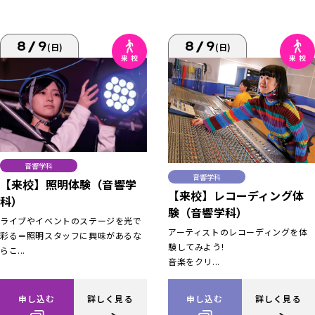
8/9
8/9
(日)
(日)
音響学科
音響学科
【来校】照明体験（音響学
【来校】レコーディング体
科）
験（音響学科）
ライブやイベントのステージを光で
アーティストのレコーディングを体
彩る＝照明スタッフに興味があるな
験してみよう!
らこ...
音楽をクリ...
申し込む
詳しく見る
申し込む
詳しく見る