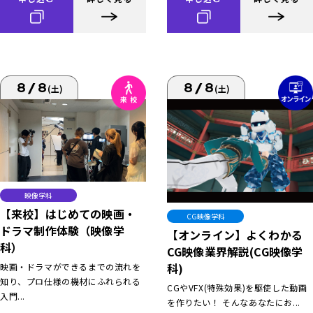
8/8
8/8
(土)
(土)
映像学科
【来校】はじめての映画・
CG映像学科
ドラマ制作体験（映像学
【オンライン】よくわかる
科）
CG映像業界解説(CG映像学
科)
映画・ドラマができるまでの流れを
知り、プロ仕様の機材にふれられる
CGやVFX(特殊効果)を駆使した動画
入門...
を作りたい！ そんなあなたにお...