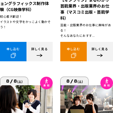
ョングラフィックス制作体
芸能業界・出版業界のお仕
験（CG映像学科）
事（マスコミ出版・芸能学
初心者大歓迎！
科）
イラストや文字をかっこよく動かそ
芸能・出版業界のお仕事に興味があ
う！
る！
そんなあなたにおすす...
申し込む
詳しく見る
申し込む
詳しく見る
8/8
8/8
(土)
(土)