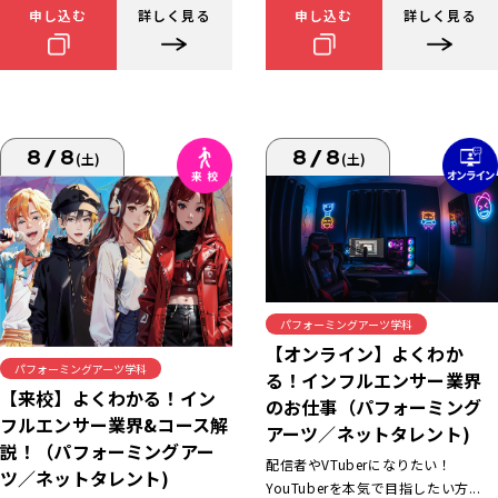
申し込む
詳しく見る
申し込む
詳しく見る
8/8
8/8
(土)
(土)
パフォーミングアーツ学科
【オンライン】よくわか
パフォーミングアーツ学科
る！インフルエンサー業界
【来校】よくわかる！イン
のお仕事（パフォーミング
フルエンサー業界&コース解
アーツ／ネットタレント)
説！（パフォーミングアー
配信者やVTuberになりたい！
ツ／ネットタレント)
YouTuberを本気で目指したい方...