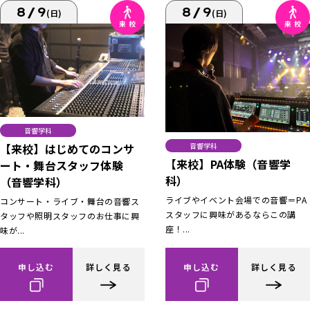
8/9
8/9
(日)
(日)
音響学科
【来校】はじめてのコンサ
音響学科
【来校】PA体験（音響学
ート・舞台スタッフ体験
科）
（音響学科）
ライブやイベント会場での音響＝PA
コンサート・ライブ・舞台の音響ス
スタッフに興味があるならこの講
タッフや照明スタッフのお仕事に興
座！...
味が...
申し込む
詳しく見る
申し込む
詳しく見る