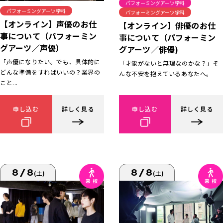
パフォーミングアーツ学科
パフォーミングアーツ学科
パフォーミングアーツ学科
【オンライン】声優のお仕
【オンライン】俳優のお仕
事について（パフォーミン
事について（パフォーミン
グアーツ／声優）
グアーツ／俳優)
「声優になりたい。でも、具体的に
「才能がないと無理なのかな？」そ
どんな準備をすればいいの？業界の
んな不安を抱えているあなたへ。
こと...
申し込む
詳しく見る
申し込む
詳しく見る
8/8
8/8
(土)
(土)