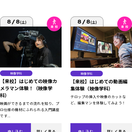
8/8
8/8
(土)
(土)
映像学科
映像学科
【来校】はじめての映像カ
【来校】はじめての動画編
メラマン体験！（映像学
集体験（映像学科）
科）
テロップの挿入や映像のカットな
ど、編集マンを体験してみよう！
映画ができるまでの流れを知り、プ
ロ仕様の機材にふれられる入門講座
です...
申し込む
詳しく見る
申し込む
詳しく見る