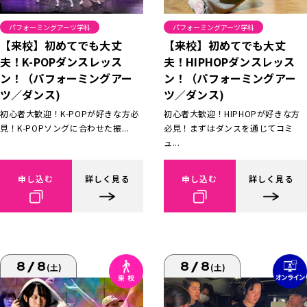
パフォーミングアーツ学科
パフォーミングアーツ学科
【来校】初めてでも大丈
【来校】初めてでも大丈
夫！K-POPダンスレッス
夫！HIPHOPダンスレッス
ン！（パフォーミングアー
ン！（パフォーミングアー
ツ／ダンス)
ツ／ダンス)
初心者大歓迎！K-POPが好きな方必
初心者大歓迎！HIPHOPが好きな方
見！K-POPソングに合わせた振...
必見！まずはダンスを通じてコミ
ュ...
申し込む
詳しく見る
申し込む
詳しく見る
8/8
8/8
(土)
(土)