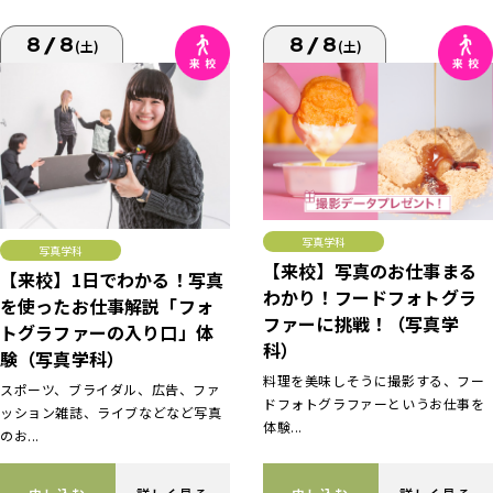
8/8
8/8
(土)
(土)
写真学科
写真学科
【来校】写真のお仕事まる
【来校】1日でわかる！写真
わかり！フードフォトグラ
を使ったお仕事解説「フォ
ファーに挑戦！（写真学
トグラファーの入り口」体
科）
験（写真学科）
料理を美味しそうに撮影する、フー
スポーツ、ブライダル、広告、ファ
ドフォトグラファーというお仕事を
ッション雑誌、ライブなどなど写真
体験...
のお...