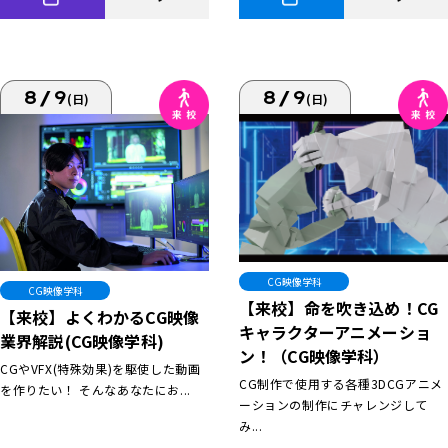
8/9
8/9
(日)
(日)
CG映像学科
CG映像学科
【来校】命を吹き込め！CG
【来校】よくわかるCG映像
キャラクターアニメーショ
業界解説(CG映像学科)
ン！（CG映像学科）
CGやVFX(特殊効果)を駆使した動画
CG制作で使用する各種3DCGアニメ
を作りたい！ そんなあなたにお...
ーションの制作にチャレンジして
み...