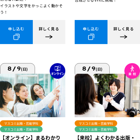
イラストや文字をかっこよく動かそ
う！
申し込む
詳しく見る
申し込む
詳しく見る
8/9
8/9
(日)
(日)
マスコミ出版・芸能学科
マスコミ出版・芸能学科
マスコミ出版・芸能学科
マスコミ出版・芸能学科
【来校】よくわかる出版・
【オンライン】まるわかり