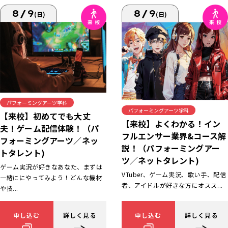
8/9
8/9
(日)
(日)
パフォーミングアーツ学科
パフォーミングアーツ学科
【来校】初めてでも大丈
【来校】よくわかる！イン
夫！ゲーム配信体験！（パ
フルエンサー業界&コース解
フォーミングアーツ／ネッ
説！（パフォーミングアー
トタレント)
ツ／ネットタレント)
ゲーム実況が好きなあなた、まずは
VTuber、ゲーム実況、歌い手、配信
一緒ににやってみよう！どんな機材
者、アイドルが好きな方にオスス...
や技...
申し込む
詳しく見る
申し込む
詳しく見る