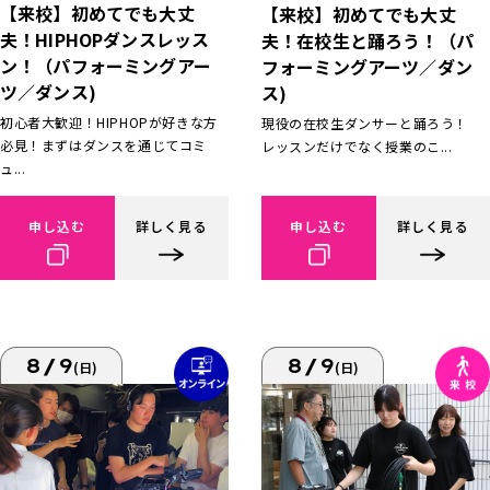
【来校】初めてでも大丈
【来校】初めてでも大丈
夫！HIPHOPダンスレッス
夫！在校生と踊ろう！（パ
ン！（パフォーミングアー
フォーミングアーツ／ダン
ツ／ダンス)
ス)
初心者大歓迎！HIPHOPが好きな方
現役の在校生ダンサーと踊ろう！
必見！まずはダンスを通じてコミ
レッスンだけでなく授業のこ...
ュ...
申し込む
詳しく見る
申し込む
詳しく見る
8/9
8/9
(日)
(日)