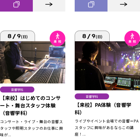
8/9
8/9
(日)
(日)
音響学科
【来校】はじめてのコンサ
音響学科
【来校】PA体験（音響学
ート・舞台スタッフ体験
科）
（音響学科）
ライブやイベント会場での音響＝PA
コンサート・ライブ・舞台の音響ス
スタッフに興味があるならこの講
タッフや照明スタッフのお仕事に興
座！...
味が...