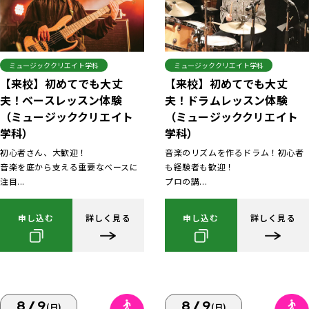
ミュージッククリエイト学科
ミュージッククリエイト学科
【来校】初めてでも大丈
【来校】初めてでも大丈
夫！ベースレッスン体験
夫！ドラムレッスン体験
（ミュージッククリエイト
（ミュージッククリエイト
学科）
学科）
初心者さん、大歓迎！
音楽のリズムを作るドラム！初心者
音楽を底から支える重要なベースに
も経験者も歓迎！
注目...
プロの講...
申し込む
詳しく見る
申し込む
詳しく見る
8/9
8/9
(日)
(日)