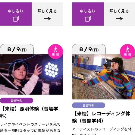
申し込む
詳しく見る
申し込む
詳しく見る
8/9
8/9
(日)
(日)
音響学科
音響学科
【来校】照明体験（音響学
【来校】レコーディング体
科）
験（音響学科）
ライブやイベントのステージを光で
アーティストのレコーディングを体
彩る＝照明スタッフに興味があるな