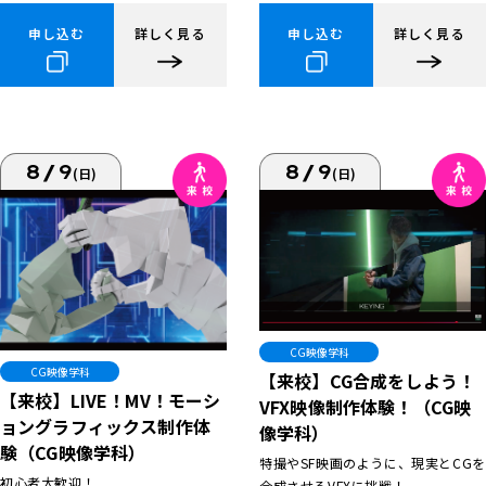
申し込む
詳しく見る
申し込む
詳しく見る
8/9
8/9
(日)
(日)
CG映像学科
CG映像学科
【来校】CG合成をしよう！
【来校】LIVE！MV！モーシ
VFX映像制作体験！（CG映
ョングラフィックス制作体
像学科）
験（CG映像学科）
特撮やSF映画のように、現実とCGを
初心者大歓迎！
合成させるVFXに挑戦！