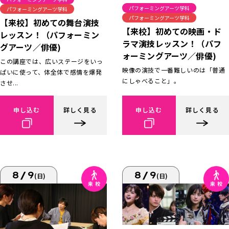
パフォーミングアーツ学科
パフォーミングアーツ学科
パフォーミングアーツ学科
【来校】初めての舞台演技
【来校】初めての映画・ド
レッスン！（パフォーミン
ラマ演技レッスン！（パフ
グアーツ／俳優)
ォーミングアーツ／俳優)
この講座では、広いステージをいっ
映像の演技で一番難しいのは「普通
ぱいに使って、体全体で感情を爆発
にしゃべること」。
させ...
申し込む
詳しく見る
申し込む
詳しく見る
8/9
8/9
(日)
(日)