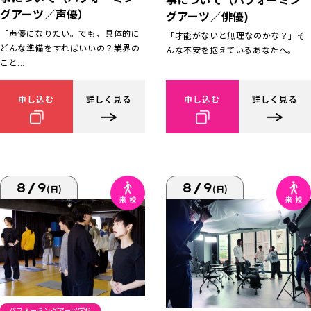
グアーツ／声優）
グアーツ／俳優)
「声優になりたい。でも、具体的に
「才能がないと無理なのかな？」そ
どんな準備をすればいいの？業界の
んな不安を抱えているあなたへ。
こと...
申し込む
詳しく見る
申し込む
詳しく見る
8/9
8/9
(日)
(日)
パフォーミングアーツ学科