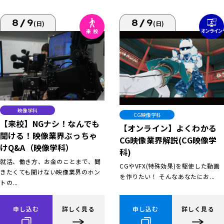
8/9
8/9
(日)
(日)
映像学科
CG映像学科
【来校】NGナシ！なんでも
【オンライン】よくわかる
聞ける！映像業界ぶっちゃ
CG映像業界解説(CG映像学
けQ&A（映像学科）
科)
就活、働き方、お金のことまで、聞
CGやVFX(特殊効果)を駆使した動画
きたくても聞けない映像業界のホン
を作りたい！ そんなあなたにお...
トの...
申し込む
詳しく見る
申し込む
詳しく見る